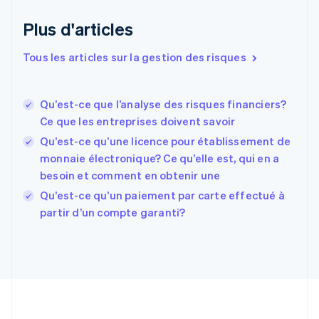
Émirats arabes unis
English
Plus d'articles
Espagne
Español
English
Tous les articles sur la gestion des risques
Estonie
English
États-Unis
Qu’est-ce que l’analyse des risques financiers?
English
Español
简体中文
Ce que les entreprises doivent savoir
Finlande
English
Svenska
Qu’est-ce qu’une licence pour établissement de
France
monnaie électronique? Ce qu’elle est, qui en a
Français
English
besoin et comment en obtenir une
Gibraltar
English
Qu’est-ce qu’un paiement par carte effectué à
Grèce
partir d’un compte garanti?
English
Hongrie
English
Inde
English
Irlande
English