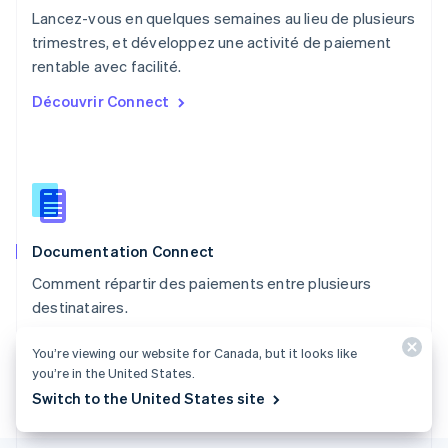
Pays-Bas
Lancez-vous en quelques semaines au lieu de plusieurs
Nederlands
English
trimestres, et développez une activité de paiement
Pologne
English
rentable avec facilité.
Portugal
Découvrir Connect
Português
English
RAS de Hong Kong, Chine
English
简体中文
République tchèque
English
Roumanie
English
Documentation Connect
Royaume-Uni
English
Comment répartir des paiements entre plusieurs
Singapour
destinataires.
English
简体中文
Slovaquie
Consulter la documentation
English
You’re viewing our website for Canada, but it looks like
Slovénie
you’re in the United States.
English
Italiano
Switch to the United States site
Suède
Svenska
English