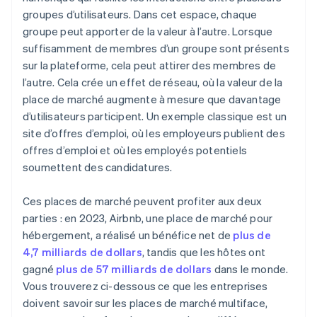
groupes d’utilisateurs. Dans cet espace, chaque
Maintien de la croissance et de la fiabilité
groupe peut apporter de la valeur à l’autre. Lorsque
Se démarquer de la concurrence
suffisamment de membres d’un groupe sont présents
sur la plateforme, cela peut attirer des membres de
Affiner le modèle de revenus
l’autre. Cela crée un effet de réseau, où la valeur de la
place de marché augmente à mesure que davantage
d’utilisateurs participent. Un exemple classique est un
site d’offres d’emploi, où les employeurs publient des
offres d’emploi et où les employés potentiels
soumettent des candidatures.
Ces places de marché peuvent profiter aux deux
parties : en 2023, Airbnb, une place de marché pour
hébergement, a réalisé un bénéfice net de
plus de
4,7 milliards de dollars
, tandis que les hôtes ont
gagné
plus de 57 milliards de dollars
dans le monde.
Vous trouverez ci-dessous ce que les entreprises
doivent savoir sur les places de marché multiface,