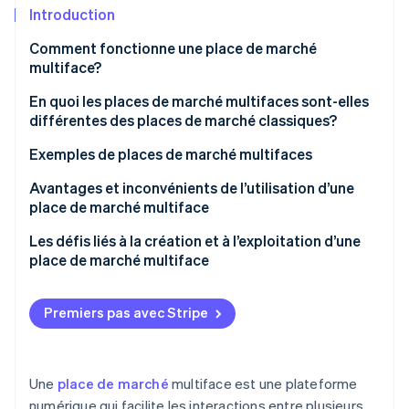
Commerce de détail
État des API
Introduction
Atlas
Constitution d'une entreprise
Comment fonctionne une place de marché
Climate
multiface?
Élimination du carbone
Écosystème
En quoi les places de marché multifaces sont-elles
Identity
Partenaires
différentes des places de marché classiques?
Vérification de l'identité
Stripe App Marketplace
Places de marché multifaces
Exemples de places de marché multifaces
Places de marché classiques
Avantages et inconvénients de l’utilisation d’une
place de marché multiface
Stripe Sessions 2026
Avantages
Les défis liés à la création et à l’exploitation d’une
Découvrez comment Stripe construit l’infrastructure écon
place de marché multiface
l’IA.
Inconvénients
Regarder
Atteindre la masse critique
Premiers pas avec Stripe
Équilibrer l’offre et la demande
Gagner la confiance des clients
Une
place de marché
multiface est une plateforme
Se conformer aux lois et règlements
numérique qui facilite les interactions entre plusieurs