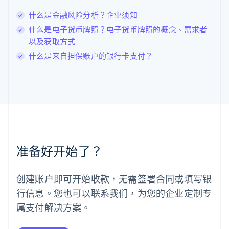
列支敦士登
什么是金融风险分析？企业须知
Deutsch
English
卢森堡
什么是电子货币牌照？电子货币牌照的概念、需求者
Français
Deutsch
English
以及获取方式
罗马尼亚
什么是来自担保账户的银行卡支付？
English
马尔他
English
马来西亚
English
简体中文
美国
English
Español
简体中文
墨西哥
Español
English
准备好开始了？
挪威
English
葡萄牙
创建账户即可开始收款，无需签署合同或填写银
Português
English
行信息。您也可以联系我们，为您的企业定制专
日本
日本語
English
属支付解决方案。
瑞典
Svenska
English