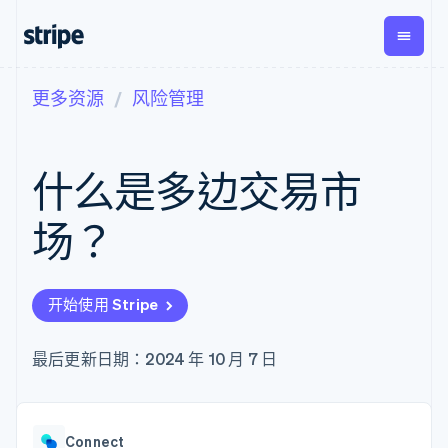
更多资源
风险管理
按企业阶段
文档
学习
支付
营收
资金管
平台
理
易市
大型企业
Stripe 文档
博客
Payments
Billing
初创企业
API 参考文档
客户案例
什么是多边交易市
在线支付
经常性收入
Global
Conn
库与 SDK
指南
Managed
Metronome
Payouts
Stripe Apps
Payments
按用量计费
平台
场？
备案商家解决
Subscriptions
向第三
按应用场景
方案
方打款
支持
订阅管理
Payment links
Crypto
指南
智能体商务
Invoicing
钱包、
加密货币
获取支持
无代码支付
一次性或定期
开始使用 Stripe
稳定币
电子商务
接受线上付款
托管支持方案
Checkout
账单
发行和
嵌入式金融
实施预置结账流程
专业服务
预构建支付界
Tax
发卡基
财务自动化
构建平台或交易市场
最后更新日期：2024 年 10 月 7 日
面
销售税和增值
础设施
全球化企业
管理订阅
Elements
税自动化
应用内支付
提供按用量计费
灵活的 UI 组件
Revenue
交易市场
发行稳定币支持的支付卡
Payment
Recognition
公司
资金管理
通过智能体配置和管理服
methods
会计自动化
Connect
平台
务