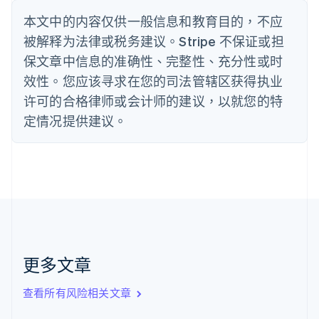
波兰
本文中的内容仅供一般信息和教育目的，不应
English
丹麦
被解释为法律或税务建议。Stripe 不保证或担
English
保文章中信息的准确性、完整性、充分性或时
德国
效性。您应该寻求在您的司法管辖区获得执业
Deutsch
English
法国
许可的合格律师或会计师的建议，以就您的特
Français
English
定情况提供建议。
芬兰
English
Svenska
荷兰
Nederlands
English
加拿大
English
Français
捷克
English
克罗地亚
English
Italiano
更多文章
拉脱维亚
English
查看所有风险相关文章
立陶宛
English