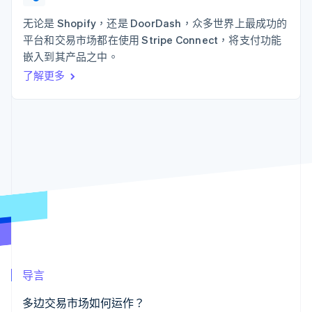
接入 125+ 种支
Stripe Sigma
产品路线图
SaaS
付方式
自定义报告
Sessions 年度大会
无论是 Shopify，还是 DoorDash，众多世界上最成功的
Authorization
Data Pipeline
招聘
平台和交易市场都在使用 Stripe Connect，将支付功能
Boost
数据同步
资讯中心
支付成功率优
资源
嵌入到其产品之中。
Stripe Press
化
按行业
了解更多
Link
应用集成
加速结账
AI 企业
代码示例
创作者经济
开发者博客
联系
游戏
API 状态
酒店、旅游与休闲
联系销售
保险
成为合作伙伴
更多
媒体与娱乐
Product roadmap
非营利组织
了解未来规划
专业服务
公共部门
Radar
零售
欺诈防范
Atlas
初创企业注册
生态系统
Climate
导言
碳移除
合作伙伴
Stripe App Marketplace
多边交易市场如何运作？