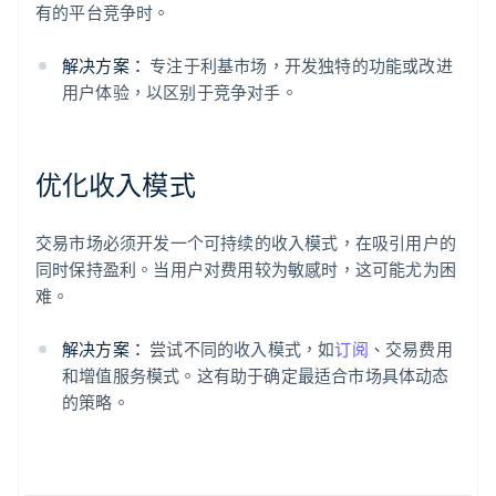
有的平台竞争时。
解决方案：
专注于利基市场，开发独特的功能或改进
用户体验，以区别于竞争对手。
阿联酋
English
优化收入模式
爱尔兰
English
爱沙尼亚
交易市场必须开发一个可持续的收入模式，在吸引用户的
English
同时保持盈利。当用户对费用较为敏感时，这可能尤为困
奥地利
难。
Deutsch
English
澳大利亚
解决方案：
尝试不同的收入模式，如
订阅
、交易费用
English
巴西
和增值服务模式。这有助于确定最适合市场具体动态
Português
English
的策略。
保加利亚
English
比利时
Nederlands
Français
Deutsch
English