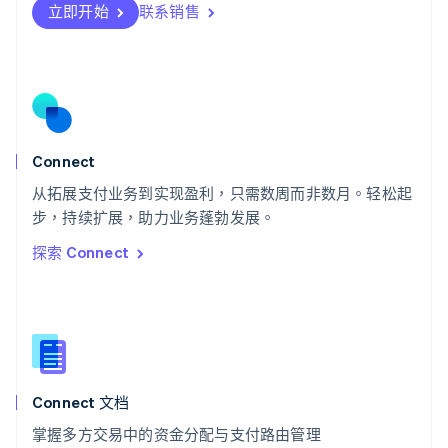
瑞士
立即开始
联系销售
Deutsch
Français
Italiano
English
塞浦路斯
English
斯洛伐克
English
斯洛文尼亚
English
Italiano
Connect
泰国
ไทย
English
从拓展支付业务到实现盈利，只需数周而非数月。轻松起
希腊
步，持续扩展，助力业务蓬勃发展。
English
探索 Connect
西班牙
Español
English
新加坡
English
简体中文
新西兰
English
匈牙利
English
Connect 文档
意大利
掌握多方交易中的资金分配与支付路由管理
Italiano
English