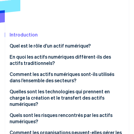
Commerce de détail
État des API
Atlas
Constitution d'une entreprise
Climate
Élimination du carbone
Écosystème
Introduction
Identity
Partenaires
Vérification de l'identité
Stripe App Marketplace
Quel est le rôle d’un actif numérique?
En quoi les actifs numériques diffèrent-ils des
actifs traditionnels?
Comment les actifs numériques sont-ils utilisés
Stripe Sessions 2026
dans l’ensemble des secteurs?
Découvrez comment Stripe construit l’infrastructure écon
l’IA.
Services financiers
Quelles sont les technologies qui prennent en
Regarder
charge la création et le transfert des actifs
Commerce de détail et commerce
numériques?
Médias, divertissement et art
Chaîne de blocs et partage des grands livres
Quels sont les risques rencontrés par les actifs
numériques?
Chaîne d’approvisionnement et fabrication
Cryptographie
Comment les organisations peuvent-elles gérer les