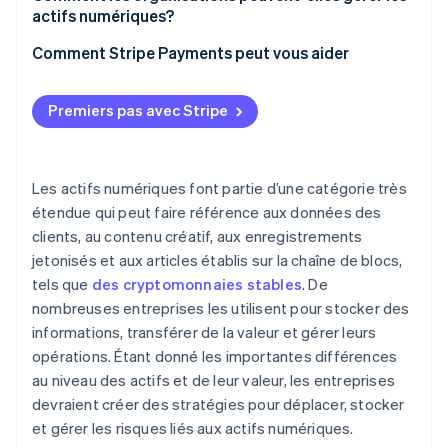
Santé et milieu gouvernemental
Portefeuilles numériques et plateformes d’actifs
actifs numériques?
Stockage infonuagique et systèmes de gestion
Comment Stripe Payments peut vous aider
d’actifs numériques (DAM)
Réseautage et API
Premiers pas avec Stripe
Les actifs numériques font partie d’une catégorie très
étendue qui peut faire référence aux données des
clients, au contenu créatif, aux enregistrements
jetonisés et aux articles établis sur la chaîne de blocs,
tels que
des cryptomonnaies stables
. De
nombreuses entreprises les utilisent pour stocker des
informations, transférer de la valeur et gérer leurs
opérations. Étant donné les importantes différences
au niveau des actifs et de leur valeur, les entreprises
devraient créer des stratégies pour déplacer, stocker
et gérer les risques liés aux actifs numériques.