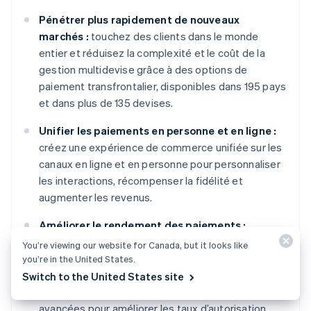
Pénétrer plus rapidement de nouveaux
marchés :
touchez des clients dans le monde
entier et réduisez la complexité et le coût de la
gestion multidevise grâce à des options de
paiement transfrontalier, disponibles dans 195 pays
et dans plus de 135 devises.
Unifier les paiements en personne et en ligne :
créez une expérience de commerce unifiée sur les
canaux en ligne et en personne pour personnaliser
les interactions, récompenser la fidélité et
augmenter les revenus.
Améliorer le rendement des paiements :
augmentez les revenus grâce à une gamme d’outils
You’re viewing our website for Canada, but it looks like
de paiement personnalisables et faciles à
you’re in the United States.
configurer, y compris une protection contre la
Switch to the United States site
fraude sans codage et des fonctionnalités
avancées pour améliorer les taux d’autorisation.