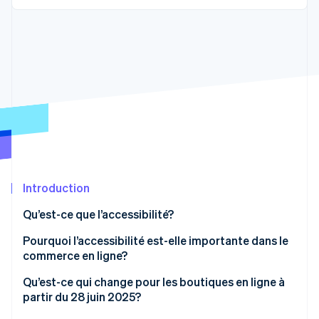
Commerce de détail
État des API
Atlas
Constitution d'une entreprise
Climate
Élimination du carbone
Écosystème
Identity
Partenaires
Vérification de l'identité
Stripe App Marketplace
Stripe Sessions 2026
Introduction
Découvrez comment Stripe construit l’infrastructure écon
l’IA.
Qu’est-ce que l’accessibilité?
Regarder
Pourquoi l’accessibilité est-elle importante dans le
commerce en ligne?
Qu’est-ce qui change pour les boutiques en ligne à
partir du 28 juin 2025?