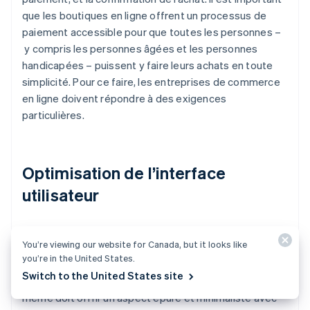
que les boutiques en ligne offrent un processus de
paiement accessible pour que toutes les personnes –
y compris les personnes âgées et les personnes
handicapées – puissent y faire leurs achats en toute
simplicité. Pour ce faire, les entreprises de commerce
en ligne doivent répondre à des exigences
particulières.
Optimisation de l’interface
utilisateur
La structure des pages du site doit être conçue de
You’re viewing our website for Canada, but it looks like
manière intuitive afin que les internautes puissent
you’re in the United States.
facilement parcourir les différentes étapes du
Switch to the United States site
processus de paiement. La page de paiement elle-
même doit offrir un aspect épuré et minimaliste avec