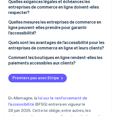
Quelles exigences légales et échéances les
entreprises de commerce en ligne doivent-elles
respecter?
BGG et BITV 2.0
Quelles mesures les entreprises de commerce en
ligne peuvent-elles prendre pour garantir
EAA
l’accessibilité?
BFSG
Navigation
Quels sont les avantages de l’accessibilité pour les
entreprises de commerce en ligne et leurs clients?
Contraste et lisibilité
Avantages pour les entreprises de commerce en
Comment les boutiques en ligne rendent-elles les
Conception réactive
ligne
paiements accessibles aux clients?
Accès alternatif aux contenus multimédias
Avantages pour les clients
Optimisation de l’interface utilisateur
Premiers pas avec Stripe
Formulaires et traitement des paiements
Conception réactive
accessibles
Instructions et libellés clairs
Restriction du contenu animé
En Allemagne, la
loi sur le renforcement de
Accessibilité du clavier
l’accessibilité
(BFSG) entrera en vigueur le
Messages d’erreur et conseils d’utilisation
28 juin 2025. Cette loi oblige, entre autres, les
Différentes possibilités de paiement
Essai avec des technologies d’assistance