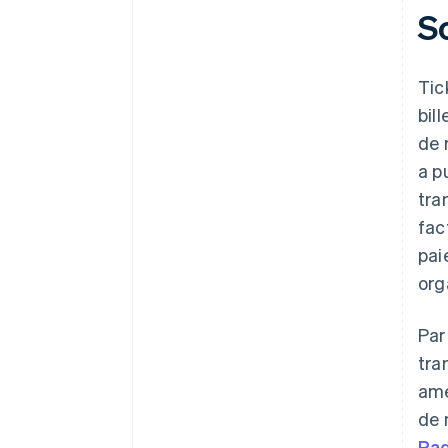
S
Tic
bil
de 
a p
tra
fac
pai
org
Par
tra
amé
de 
Ra