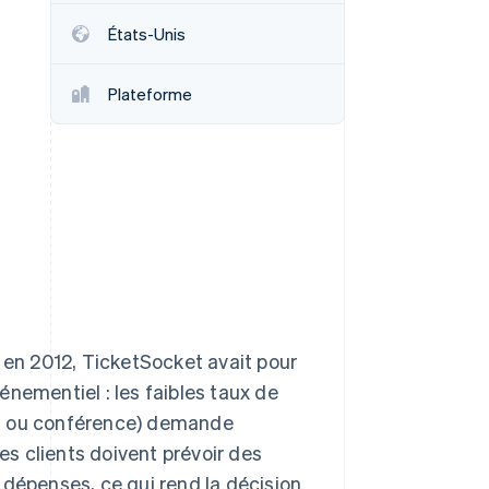
États-Unis
Stripe Sessions 2026
Découvrez comment
Plateforme
Stripe construit
l’infrastructure
économique pour l’IA.
Regarder
e en 2012, TicketSocket avait pour
nementiel : les faibles taux de
rt ou conférence) demande
les clients doivent prévoir des
 dépenses, ce qui rend la décision