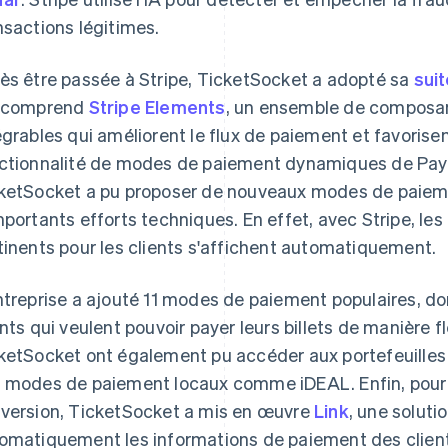
nsactions légitimes.
ès être passée à Stripe, TicketSocket a adopté sa
sui
 comprend
Stripe Elements
, un ensemble de composant
égrables qui améliorent le flux de paiement et favorisen
ctionnalité de modes de paiement dynamiques de Pa
ketSocket a pu proposer de nouveaux modes de paieme
mportants efforts techniques. En effet, avec Stripe, le
tinents pour les clients s'affichent automatiquement.
ntreprise a ajouté 11 modes de paiement populaires, d
ents qui veulent pouvoir payer leurs billets de manière fl
ketSocket ont également pu accéder aux portefeuilles
 modes de paiement locaux comme iDEAL. Enfin, pour 
version, TicketSocket a mis en œuvre
Link
, une soluti
omatiquement les informations de paiement des clients