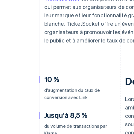
Authorization Boost
Optimisation des acceptations
qui permet aux organisateurs de con
Link
leur marque et leur fonctionnalité gr
Paiements accélérés
blanche. TicketSocket offre un évent
organisateurs à promouvoir les évé
le public et à améliorer le taux de co
10 %
D
d'augmentation du taux de
conversion avec Link
Lor
amb
Jusqu'à 8,5 %
con
sou
du volume de transactions par
con
Klarna