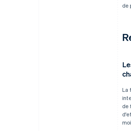
de 
R
Le
ch
La 
int
de 
d'e
moi