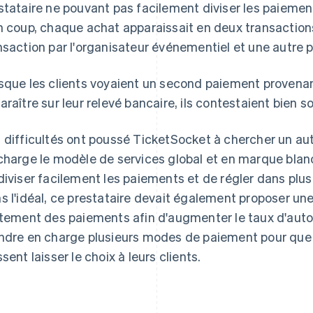
stataire ne pouvant pas facilement diviser les paiement
n coup, chaque achat apparaissait en deux transactions
nsaction par l'organisateur événementiel et une autre 
sque les clients voyaient un second paiement proven
araître sur leur relevé bancaire, ils contestaient bien s
 difficultés ont poussé TicketSocket à chercher un au
charge le modèle de services global et en marque blanc
diviser facilement les paiements et de régler dans plus
s l'idéal, ce prestataire devait également proposer u
itement des paiements afin d'augmenter le taux d'autor
ndre en charge plusieurs modes de paiement pour que
ssent laisser le choix à leurs clients.