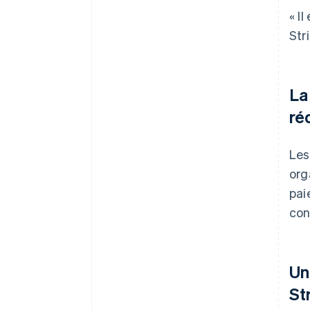
« I
Str
La
réd
Les
org
pai
con
Un
St