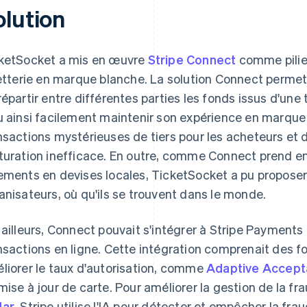
olution
ketSocket a mis en œuvre
Stripe Connect
comme pilie
letterie en marque blanche. La solution Connect perme
répartir entre différentes parties les fonds issus d'un
u ainsi facilement maintenir son expérience en marque b
nsactions mystérieuses de tiers pour les acheteurs e
turation inefficace. En outre, comme Connect prend en
ements en devises locales, TicketSocket a pu proposer
anisateurs, où qu'ils se trouvent dans le monde.
 ailleurs, Connect pouvait s'intégrer à Stripe Payments
nsactions en ligne. Cette intégration comprenait des f
liorer le taux d'autorisation, comme
Adaptive Accep
mise à jour de carte. Pour améliorer la gestion de la f
dar
. Stripe utilise l'IA pour détecter et empêcher la fra