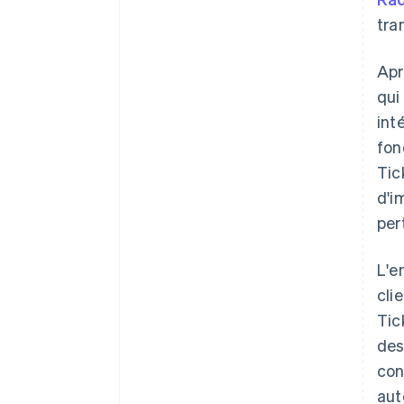
tra
Apr
qui
int
fon
Tic
d'i
per
L'e
cli
Tic
des
con
aut