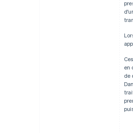
pre
d'u
tra
Lor
app
Ces
en 
de 
Dan
tra
pre
pui