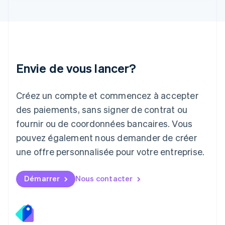
Japon
日本語
English
Lettonie
English
Liechtenstein
Deutsch
English
Envie de vous lancer?
Lituanie
English
Luxembourg
Créez un compte et commencez à accepter
Français
Deutsch
English
Malaisie
des paiements, sans signer de contrat ou
English
简体中文
fournir ou de coordonnées bancaires. Vous
Malte
pouvez également nous demander de créer
English
Mexique
une offre personnalisée pour votre entreprise.
Español
English
Norvège
English
Démarrer
Nous contacter
Nouvelle-Zélande
English
Pays-Bas
Nederlands
English