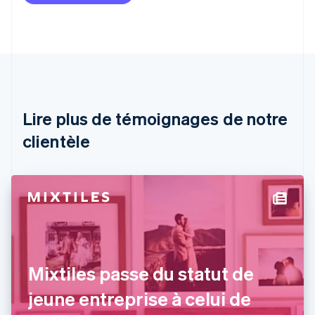
Australie
English
Autriche
Deutsch
English
Belgique
Nederlands
Français
Deutsch
English
Brésil
Português
English
Lire plus de témoignages de notre
Bulgarie
English
clientèle
Canada
English
Français
Chine continentale
简体中文
English
Chypre
English
Croatie
English
Italiano
Danemark
Mixtiles passe du statut de
English
Émirats arabes unis
jeune entreprise à celui de
English