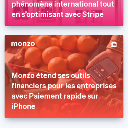
phénomène international tout
Espagne
Español
English
en s’optimisant avec Stripe
Estonie
English
États-Unis
English
Español
简体中文
Finlande
English
Svenska
France
Français
English
Gibraltar
English
Grèce
Monzo étend ses outils
English
Hongrie
financiers pour les entreprises
English
avec Paiement rapide sur
Inde
English
iPhone
Irlande
English
Italie
Italiano
English