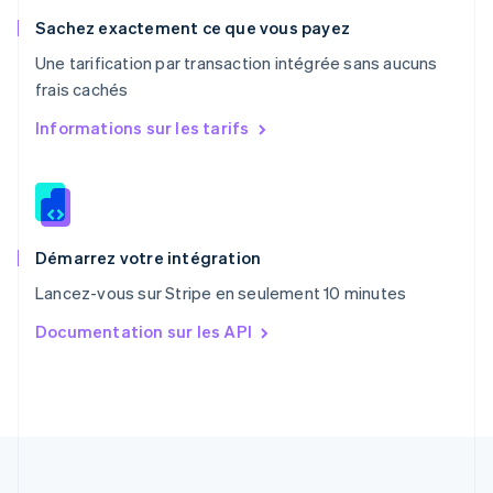
Pologne
English
Sachez exactement ce que vous payez
Portugal
Une tarification par transaction intégrée sans aucuns
Português
English
frais cachés
RAS de Hong Kong, Chine
English
简体中文
Informations sur les tarifs
République tchèque
English
Roumanie
English
Royaume-Uni
English
Démarrez votre intégration
Singapour
Lancez-vous sur Stripe en seulement 10 minutes
English
简体中文
Slovaquie
Documentation sur les API
English
Slovénie
English
Italiano
Suède
Svenska
English
Suisse
Deutsch
Français
Italiano
English