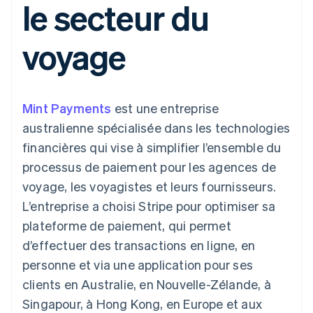
le secteur du
d'IU flexibles
Recognition
l’application
ou une place de marché
Moyens de
Automatisations
Places de marché
paiement
Entreprise
comptables
Gestion financière
Gérer les abonnements
voyage
Accès à plus
Stripe Sigma
Plateformes
de 125 modes
Rapports
Feuille de route du
Logiciels-services
Proposer une
de paiement
Terminal
personnalisés
produit
facturation à
Paiements en
Data Pipeline
Conférence annuelle de
l’utilisation
personne
Synchronisation
Sessions
Émettre des cartes qui
Mint Payments
est une entreprise
Authorization
des données
Carrières
reposent sur les
Par secteur d'activité
Boost
Salle de presse
cryptomonnaies
australienne spécialisée dans les technologies
Optimisation
Stripe Press
stables
financières qui vise à simplifier l’ensemble du
des
Entreprises d'IA
Fournir et gérer des
acceptations
Link
Économie de la
services à l’aide
processus de paiement pour les agences de
Paiements
création
d’agents
Jeux
voyage, les voyagistes et leurs fournisseurs.
accélérés
Contact
Hôtellerie, voyages et
L’entreprise a choisi Stripe pour optimiser sa
loisirs
Nous contacter
Assurances
plateforme de paiement, qui permet
Devenir partenaire
Ressources
Médias et
d’effectuer des transactions en ligne, en
Plus
divertissements
Product roadmap
Organismes à but non
Intégrations
personne et via une application pour ses
Découvrez ce qui vous attend
lucratif
d'applications
clients en Australie, en Nouvelle-Zélande, à
Services aux
Exemples de code
Radar
entreprises
Blog des développeurs
Singapour, à Hong Kong, en Europe et aux
Prévention de la fraude
Secteur public