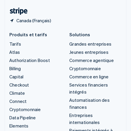
Thaïlande
ไทย
English
Canada (Français)
Produits et tarifs
Solutions
Tarifs
Grandes entreprises
Atlas
Jeunes entreprises
Authorization Boost
Commerce agentique
Billing
Cryptomonnaie
Capital
Commerce en ligne
Checkout
Services financiers
intégrés
Climate
Automatisation des
Connect
finances
Cryptomonnaie
Entreprises
Data Pipeline
internationales
Elements
Paiements intégrés à