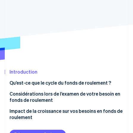
Découvrez les prochaines évolutions
Commerce en ligne
Radar
Prévention de la fraude
Écosystème
Atlas
Constitution de start-up
Partenaires
Climate
Stripe App Marketplace
Élimination du carbone
Identity
Vérification de l'identité
Introduction
Qu’est-ce que le cycle du fonds de roulement ?
Réduire votre besoin en fonds de roulement
Considérations lors de l’examen de votre besoin en
Stripe Sessions 2026
fonds de roulement
Découvrez comment Stripe construit l’infrastructure écono
Soyez intelligent en matière d’inventaire
Regarder la vidéo
Liquidité et ratio de solvabilité
Impact de la croissance sur vos besoins en fonds de
Négocier les conditions des fournisseurs
roulement
Comptes client
Utiliser le financement à court terme
Stocks