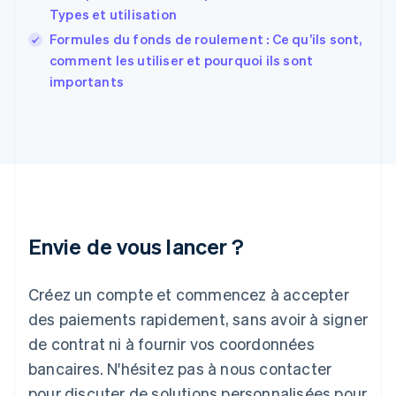
France
Types et utilisation
Français
English
Formules du fonds de roulement : Ce qu’ils sont,
Gibraltar
English
comment les utiliser et pourquoi ils sont
Grèce
importants
English
Hongrie
English
Inde
English
Irlande
English
Italie
Italiano
English
Envie de vous lancer ?
Japon
日本語
English
Créez un compte et commencez à accepter
Lettonie
English
des paiements rapidement, sans avoir à signer
Liechtenstein
de contrat ni à fournir vos coordonnées
Deutsch
English
Lituanie
bancaires. N'hésitez pas à nous contacter
English
pour discuter de solutions personnalisées pour