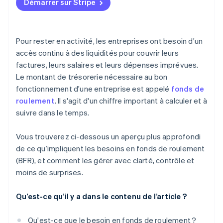
Démarrer sur Stripe
Comptes fournisseurs
Dette à court terme et options de financement
Pour rester en activité, les entreprises ont besoin d'un
accès continu à des liquidités pour couvrir leurs
Saisonnalité et cycles secteur
factures, leurs salaires et leurs dépenses imprévues.
Le montant de trésorerie nécessaire au bon
fonctionnement d'une entreprise est appelé
fonds de
roulement
. Il s'agit d'un chiffre important à calculer et à
suivre dans le temps.
Vous trouverez ci-dessous un aperçu plus approfondi
de ce qu’impliquent les besoins en fonds de roulement
(BFR), et comment les gérer avec clarté, contrôle et
moins de surprises.
Qu’est-ce qu’il y a dans le contenu de l’article ?
Qu'est-ce que le besoin en fonds de roulement ?