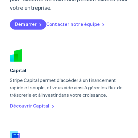
Luxembourg
votre entreprise.
Français
Deutsch
English
Malaisie
English
简体中文
Démarrer
Contacter notre équipe
Malte
English
Mexique
Español
English
Norvège
English
Nouvelle-Zélande
English
Capital
Pays-Bas
Stripe Capital permet d'accéder à un financement
Nederlands
English
rapide et souple, et vous aide ainsi à gérer les flux de
Pologne
English
trésorerie et à investir dans votre croissance.
Portugal
Découvrir Capital
Português
English
R.A.S. de Hong Kong, Chine
English
简体中文
République tchèque
English