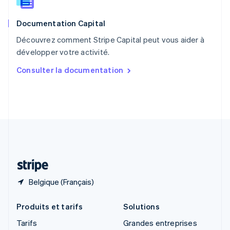
Roumanie
English
Documentation Capital
Royaume-Uni
English
Découvrez comment Stripe Capital peut vous aider à
Singapour
développer votre activité.
English
简体中文
Slovaquie
Consulter la documentation
English
Slovénie
English
Italiano
Suède
Svenska
English
Suisse
Deutsch
Français
Italiano
English
Thaïlande
ไทย
English
Belgique (Français)
Produits et tarifs
Solutions
Tarifs
Grandes entreprises