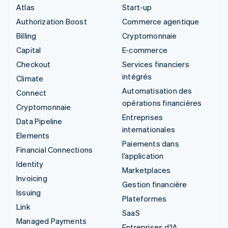
Atlas
Start-up
Authorization Boost
Commerce agentique
Billing
Cryptomonnaie
Capital
E-commerce
Checkout
Services financiers
intégrés
Climate
Automatisation des
Connect
opérations financières
Cryptomonnaie
Entreprises
Data Pipeline
internationales
Elements
Paiements dans
Financial Connections
l’application
Identity
Marketplaces
Invoicing
Gestion financière
Issuing
Plateformes
Link
SaaS
Managed Payments
Entreprises d'IA