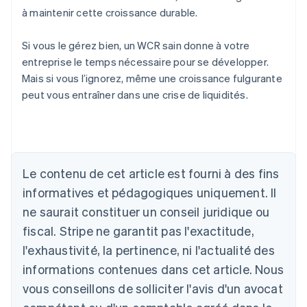
à maintenir cette croissance durable.
Si vous le gérez bien, un WCR sain donne à votre
entreprise le temps nécessaire pour se développer.
Mais si vous l’ignorez, même une croissance fulgurante
peut vous entraîner dans une crise de liquidités.
Le contenu de cet article est fourni à des fins
Allemagne
Deutsch
English
informatives et pédagogiques uniquement. Il
Australie
ne saurait constituer un conseil juridique ou
English
Autriche
fiscal. Stripe ne garantit pas l'exactitude,
Deutsch
English
l'exhaustivité, la pertinence, ni l'actualité des
Belgique
informations contenues dans cet article. Nous
Nederlands
Français
Deutsch
English
Brésil
vous conseillons de solliciter l'avis d'un avocat
Português
English