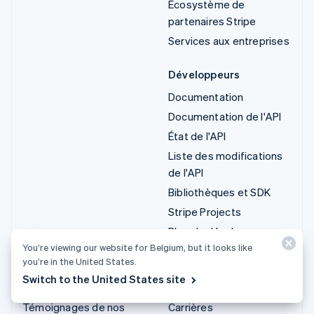
Écosystème de
partenaires Stripe
Services aux entreprises
Développeurs
Documentation
Documentation de l'API
État de l'API
Liste des modifications
de l'API
Bibliothèques et SDK
Stripe Projects
Blog du développeur
You’re viewing our website for Belgium, but it looks like
you’re in the United States.
Ressources
Entreprise
Switch to the United States site
Guides
Roadmap produit
Témoignages de nos
Carrières