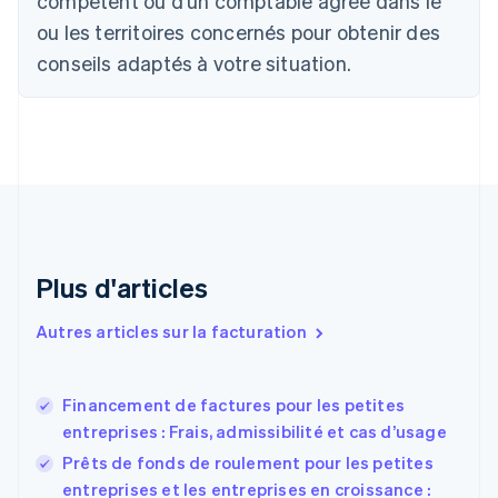
compétent ou d'un comptable agréé dans le
Bulgarie
ou les territoires concernés pour obtenir des
English
Canada
conseils adaptés à votre situation.
English
Français
Chine continentale
简体中文
English
Chypre
English
Croatie
English
Italiano
Danemark
English
Émirats arabes unis
Plus d'articles
English
Espagne
Autres articles sur la facturation
Español
English
Estonie
English
Financement de factures pour les petites
États-Unis
entreprises : Frais, admissibilité et cas d’usage
English
Español
简体中文
Finlande
Prêts de fonds de roulement pour les petites
English
Svenska
entreprises et les entreprises en croissance :