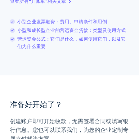
查看所有“开账单”相关文章
立陶宛
English
列支敦士登
小型企业发票融资：费用、申请条件和用例
Deutsch
English
卢森堡
小型和成长型企业的营运资金贷款：类型及使用方式
Français
Deutsch
English
营运资金公式：它们是什么，如何使用它们，以及它
罗马尼亚
们为什么重要
English
马尔他
English
马来西亚
English
简体中文
美国
English
Español
简体中文
墨西哥
Español
English
准备好开始了？
挪威
English
葡萄牙
创建账户即可开始收款，无需签署合同或填写银
Português
English
行信息。您也可以联系我们，为您的企业定制专
日本
日本語
English
属支付解决方案。