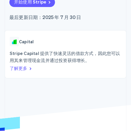
Boost
Stripe Sigma
开始使用 Stripe
产品路线图
SaaS
支付成功率优
自定义报告
Sessions 年度大会
化
Data Pipeline
招聘
最后更新日期：2025 年 7 月 30 日
数据同步
Link
资源
新闻编辑室
加速结账
Stripe Press
按行业
应用程序集成
代码示例
AI 企业
开发者博客
Capital
创作者经济
API 状态
联系
更多
游戏
Stripe Capital 提供了快速灵活的借款方式，因此您可以
Product roadmap
酒店、旅游与休闲
联系销售
了解未来规划
用其来管理现金流并通过投资获得增长。
保险
成为合作伙伴
媒体与娱乐
Radar
了解更多
非营利组织
欺诈防范
专业服务
Atlas
公共部门
初创企业注册
零售
Climate
碳移除
生态系统
合作伙伴
Stripe App Marketplace