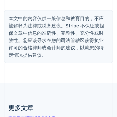
比利时
Nederlands
Français
Deutsch
English
波兰
本文中的内容仅供一般信息和教育目的，不应
English
丹麦
被解释为法律或税务建议。Stripe 不保证或担
English
保文章中信息的准确性、完整性、充分性或时
德国
效性。您应该寻求在您的司法管辖区获得执业
Deutsch
English
法国
许可的合格律师或会计师的建议，以就您的特
Français
English
定情况提供建议。
芬兰
English
Svenska
荷兰
Nederlands
English
加拿大
English
Français
捷克
English
克罗地亚
English
Italiano
更多文章
拉脱维亚
English