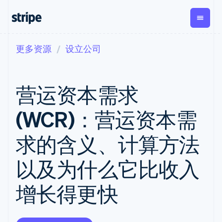
更多资源
设立公司
按企业阶段
文档
学习
支付
营收
资金管
平台
理
易市
大型企业
Stripe 文档
博客
Payments
Billing
初创企业
API 参考文档
客户案例
营运资本需求
在线支付
经常性收入
Global
Conn
库与 SDK
指南
Payment links
Metronome
Payouts
Stripe Apps
按用量计费
平台
(WCR)：营运资本需
无代码支付
Subscriptions
向第三
按应用场景
Checkout
方打款
支持
预构建支付界
订阅管理
Crypto
求的含义、计算方法
指南
智能体商务
面
Invoicing
钱包、
加密货币
获取支持
一次性或定期
Elements
稳定币
电子商务
接受线上付款
管理支持方案
灵活的 UI 组件
账单
以及为什么它比收入
发行和
嵌入式金融
实施预建结账流程
专业服务
支付方式
Tax
发卡基
财务自动化
构建平台或交易市场
Access to
销售税和增值
础设施
增长得更快
全球化企业
管理订阅
125+
税自动化
应用内支付
提供按用量计费
Terminal
Revenue
交易市场
发行稳定币支持的支付卡
线下支付
Recognition
公司
资金管理
使用代理预配和管理服务
会计自动化
Authorization
平台