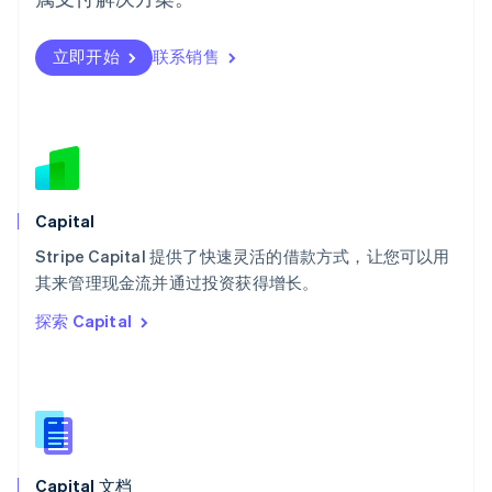
瑞典
Svenska
English
瑞士
立即开始
联系销售
Deutsch
Français
Italiano
English
塞浦路斯
English
斯洛伐克
English
斯洛文尼亚
English
Italiano
Capital
泰国
ไทย
English
Stripe Capital 提供了快速灵活的借款方式，让您可以用
希腊
其来管理现金流并通过投资获得增长。
English
探索 Capital
西班牙
Español
English
新加坡
English
简体中文
新西兰
English
匈牙利
English
Capital 文档