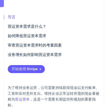
Stripe Sessions 2026
了解 Stripe 如何为 AI 构建经济基础设施。
立即观看
导言
营运资本需求是什么？
如何降低营运资本需求
明智地管理库存
审查营运资本需求时的考量因素
加快收款速度
流动性和流动比率
业务增长如何影响营运资本需求
与供应商协商付款期
应收账款
开始使用 Stripe
使用短期融资
库存
应付账款
为了维持业务运营，公司需要持续获得现金以支付账单、
短期债务和融资方案
工资和应对意外支出。维持企业正常运转所需的现金量被
称为
营运资本
，这是一个需要长期监控和规划的重要指
季节性和行业周期
标。