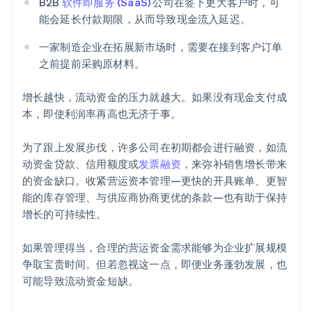
B2B
软件即服务 (SaaS)
公司在签下更大客户时，可
能会延长付款期限，从而导致现金流入延迟。
一家制造企业在拓展新市场时，需要在接到客户订单
之前提前采购原材料。
增长越快，流动资金的压力就越大。如果没有现金支付成
本，即使利润率再高也无济于事。
阿联酋
English
为了跟上发展步伐，许多公司在初期都会进行融资，如流
爱尔兰
动资金贷款、信用额度或
发票融资
，来弥补销售增长带来
English
爱沙尼亚
的资金缺口。收紧营运资本管理—更快的开具账单、更智
English
能的库存管理、与供应商协商更优的条款—也有助于保持
奥地利
增长的可持续性。
Deutsch
English
澳大利亚
如果管理得当，合理的营运资金需求能够为企业扩展规模
English
巴西
争取宝贵时间。但若忽视这一点，即便业务蓬勃发展，也
Português
English
可能导致流动资金短缺。
保加利亚
English