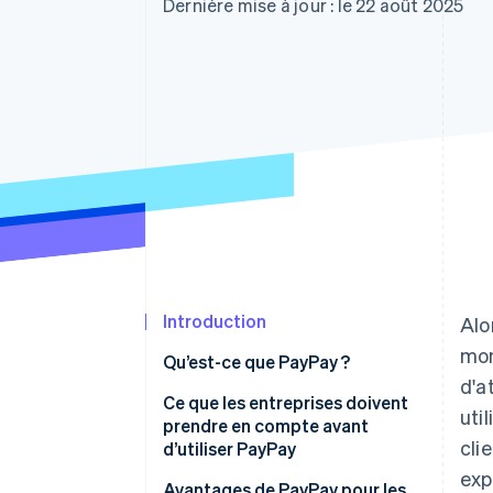
Authorization Boost
Dernière mise à jour : le 22 août 2025
Acceptation optimisée
Link
Paiements accélérés
Financial Connections
Comptes financiers associés
Introduction
Alo
mon
Qu’est-ce que PayPay ?
d'a
Paiements en magasin
Ce que les entreprises doivent
uti
prendre en compte avant
Paiements en ligne
cli
d’utiliser PayPay
exp
Frais de gestion
Avantages de PayPay pour les