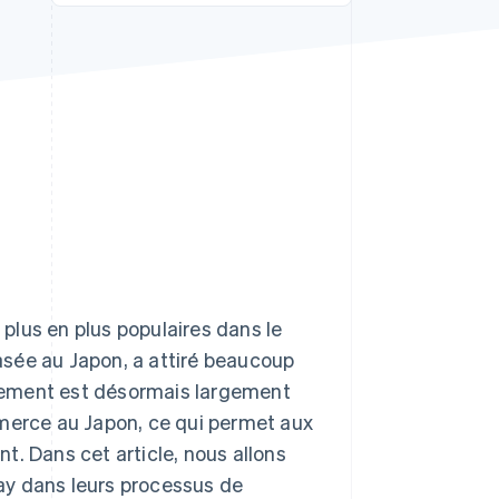
Stripe Sessions 2026
Découvrez comment
Stripe construit
l’infrastructure
économique de l’IA.
Regarder la vidéo
plus en plus populaires dans le
sée au Japon, a attiré beaucoup
paiement est désormais largement
mmerce au Japon, ce qui permet aux
t. Dans cet article, nous allons
ay dans leurs processus de