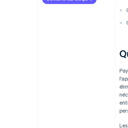
Q
Pay
l'a
éli
néc
ent
per
Les