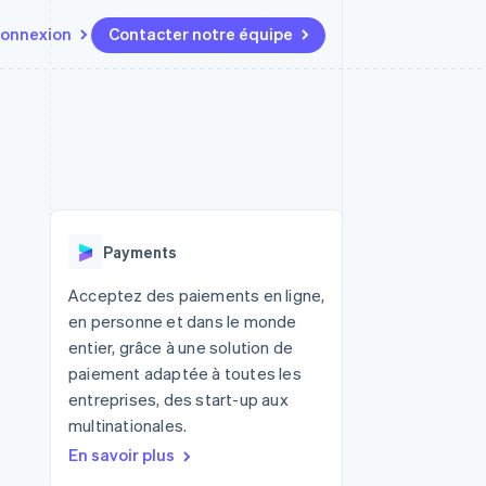
onnexion
Contacter notre équipe
Ressources
Écosystème
Contact
t marketplaces
Plus
Intégrations d'applications
Partenaires
Contacter notre équipe
Product roadmap
elle
Exemples de code
Stripe App Marketplace
Devenir partenaire
Découvrez les prochaines
r les
Blog des développeurs
évolutions
rs
État de l'API
 platforms
Radar
ciers intégrés
Payments
Prévention de la fraude
ratif
es et virtuelles
Atlas
Acceptez des paiements en ligne,
Constitution de start-up
en personne et dans le monde
Climate
entier, grâce à une solution de
Élimination du carbone
paiement adaptée à toutes les
Identity
entreprises, des start-up aux
Vérification de l'identité
multinationales.
En savoir plus