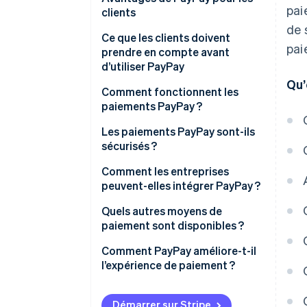
pai
clients
Prise en charge de PayPay
de 
Pas besoin de carte bancaire
Ce que les clients doivent
pai
Compatibilité des systèmes
prendre en compte avant
Peu d’exigences technologiques
d’utiliser PayPay
Traiter des remboursements
Qu’
Points PayPay
Solde insuffisant
Comment fonctionnent les
paiements PayPay ?
Non accepté partout
Paiement dans un magasin
Les paiements PayPay sont-ils
Fraude
physique
sécurisés ?
Paiement sur un site d’e-
Prévention de l’hameçonnage
Comment les entreprises
commerce
peuvent-elles intégrer PayPay ?
Évaluation de la vulnérabilité
Contrat direct avec PayPay
Quels autres moyens de
Politique de protection des
paiement sont disponibles ?
données
Agent de paiement
Comment PayPay améliore-t-il
Mesures de sécurité
l’expérience de paiement ?
complémentaires
Démarrer sur Stripe