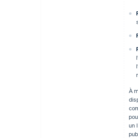
À m
dis
com
pou
un 
pub