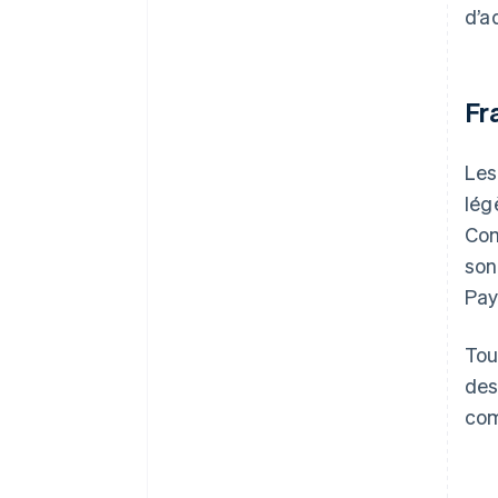
d’a
Fr
Les
lég
Com
son
Pay
Tou
des
com