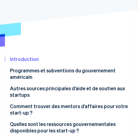
Découvrez les prochaines évolutions
Commerce en ligne
Radar
Prévention de la fraude
Écosystème
Atlas
Constitution de start-up
Partenaires
Climate
Stripe App Marketplace
Élimination du carbone
Identity
Introduction
Vérification de l'identité
Programmes et subventions du gouvernement
américain
Autres sources principales d’aide et de soutien aux
startups
Stripe Sessions 2026
Découvrez comment Stripe construit l’infrastructure écono
Incubateurs et accélérateurs de start-up
Comment trouver des mentors d’affaires pour votre
Regarder la vidéo
start-up ?
Réseaux de mentorat
Participer à des programmes de mentorat gratuits
Quelles sont les ressources gouvernementales
Investisseurs en capital-risque et investisseurs
disponibles pour les start-up ?
providentiels
Rejoindre des réseaux spécifiques à votre secteur