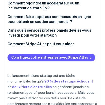
SBA
Comment rejoindre un accélérateur ou un
Plateformes de financement participatif
Assister à des événements de réseautage et à des
incubateur de start-up ?
conférences
Programmes Small Business Innovation
Services professionnels et conseillers
Research(SBIR) et Small Business Technology
Comment faire appel aux communautés en ligne
Déposer votre candidature auprès d’incubateurs et
Transfer (STTR)
pour obtenir un soutien commercial ?
Espaces de coworking et événements de
d’accélérateurs d’entreprises
réseautage
Grants.gov
Dans quels services professionnels devriez-vous
Contacter des groupes d’entrepreneurs locaux
investir pour votre start-up ?
Plateformes et ressources d’apprentissage en ligne
Subventions des États et des collectivités locales
Demander des recommandations
Comment Stripe Atlas peut vous aider
Communautés et forums de start-up en ligne
SBDC
Consulter les plateformes de mentorat en ligne
L’inscription sur Atlas
SCORE
Constituez votre entreprise avec Stripe Atlas
Utiliser les réseaux universitaires ou d’anciens
Accepter des paiements et effectuer des
élèves
Minority Business Development Agency (MBDA)
opérations bancaires avant l’obtention de votre EIN
Programmes de développement rural de l’USDA
Achat dématérialisé d’actions par le fondateur
Le lancement d'une startup est une tâche
monumentale. Jusqu'à
90 % des startups échouent
Agences de développement économique fédérales
Prise en charge automatique de l’option
et
deux tiers d'entre elles
ne génèrent jamais de
et locales
fiscale 83(b)
rendement positif pour leurs investisseurs. Mais vous
Economic Development Administration (EDA) des
Des documents juridiques de standing international
n'avez pas à affronter ces défis seul. Il existe de
États-Unis
nombreuses ressources pour aider les entrepreneurs à