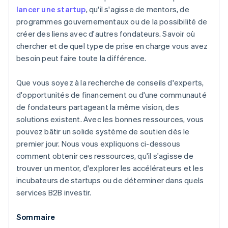
Une année gratuite de Stripe Payments, plus de
US Export Assistance Centers (USEAC)
lancer une startup
, qu'il s'agisse de mentors, de
50 000 $ en crédits et remises partenaires
programmes gouvernementaux ou de la possibilité de
Programmes pour les entreprises détenues par des
créer des liens avec d'autres fondateurs. Savoir où
vétérans
chercher et de quel type de prise en charge vous avez
besoin peut faire toute la différence.
Que vous soyez à la recherche de conseils d'experts,
d'opportunités de financement ou d'une communauté
de fondateurs partageant la même vision, des
solutions existent. Avec les bonnes ressources, vous
pouvez bâtir un solide système de soutien dès le
premier jour. Nous vous expliquons ci-dessous
comment obtenir ces ressources, qu'il s'agisse de
trouver un mentor, d'explorer les accélérateurs et les
incubateurs de startups ou de déterminer dans quels
services B2B investir.
Sommaire