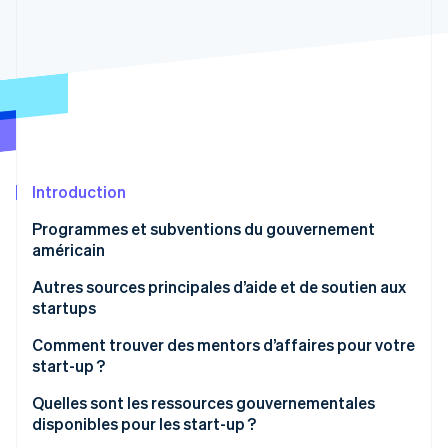
Découvrez les prochaines évolutions
Commerce en ligne
Radar
Prévention de la fraude
Écosystème
Atlas
Constitution de start-up
Partenaires
Climate
Stripe App Marketplace
Élimination du carbone
Identity
Introduction
Vérification de l'identité
Programmes et subventions du gouvernement
américain
Autres sources principales d’aide et de soutien aux
startups
Stripe Sessions 2026
Découvrez comment Stripe construit l’infrastructure écono
Incubateurs et accélérateurs de start-up
Comment trouver des mentors d’affaires pour votre
Regarder la vidéo
start-up ?
Réseaux de mentorat
Participer à des programmes de mentorat gratuits
Quelles sont les ressources gouvernementales
Investisseurs en capital-risque et investisseurs
disponibles pour les start-up ?
providentiels
Rejoindre des réseaux spécifiques à votre secteur