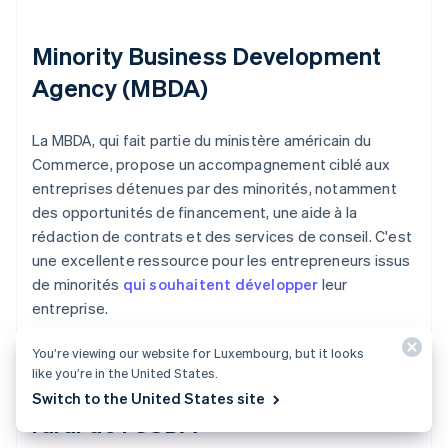
Minority Business Development
Agency (MBDA)
La MBDA, qui fait partie du ministère américain du
Commerce, propose un accompagnement ciblé aux
entreprises détenues par des minorités, notamment
des opportunités de financement, une aide à la
rédaction de contrats et des services de conseil. C'est
une excellente ressource pour les entrepreneurs issus
de minorités
qui souhaitent développer
leur
entreprise.
You’re viewing our website for Luxembourg, but it looks
like you’re in the United States.
Programmes de développement
Switch to the United States site
rural de l'USDA