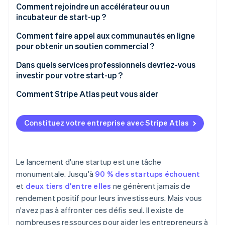
SBA
Comment rejoindre un accélérateur ou un
Plateformes de financement participatif
Assister à des événements de réseautage et à des
incubateur de start-up ?
conférences
Programmes Small Business Innovation
Services professionnels et conseillers
Research(SBIR) et Small Business Technology
Comment faire appel aux communautés en ligne
Déposer votre candidature auprès d’incubateurs et
Transfer (STTR)
pour obtenir un soutien commercial ?
Espaces de coworking et événements de
d’accélérateurs d’entreprises
réseautage
Grants.gov
Dans quels services professionnels devriez-vous
Contacter des groupes d’entrepreneurs locaux
investir pour votre start-up ?
Plateformes et ressources d’apprentissage en ligne
Subventions des États et des collectivités locales
Demander des recommandations
Comment Stripe Atlas peut vous aider
Communautés et forums de start-up en ligne
SBDC
Consulter les plateformes de mentorat en ligne
L’inscription sur Atlas
SCORE
Constituez votre entreprise avec Stripe Atlas
Utiliser les réseaux universitaires ou d’anciens
Accepter des paiements et effectuer des
élèves
Minority Business Development Agency (MBDA)
opérations bancaires avant l’obtention de votre EIN
Programmes de développement rural de l’USDA
Achat dématérialisé d’actions par le fondateur
Le lancement d'une startup est une tâche
monumentale. Jusqu'à
90 % des startups échouent
Agences de développement économique fédérales
Prise en charge automatique de l’option
et
deux tiers d'entre elles
ne génèrent jamais de
et locales
fiscale 83(b)
rendement positif pour leurs investisseurs. Mais vous
Economic Development Administration (EDA) des
Des documents juridiques de standing international
n'avez pas à affronter ces défis seul. Il existe de
États-Unis
nombreuses ressources pour aider les entrepreneurs à