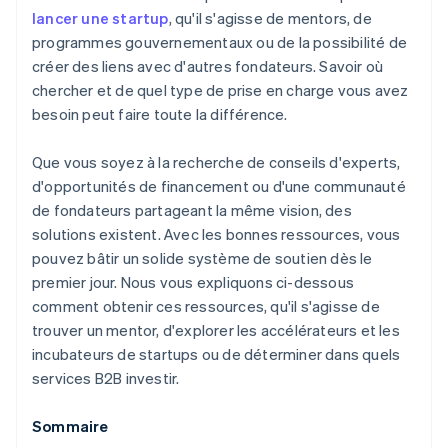
Une année gratuite de Stripe Payments, plus de
US Export Assistance Centers (USEAC)
lancer une startup
, qu'il s'agisse de mentors, de
50 000 $ en crédits et remises partenaires
programmes gouvernementaux ou de la possibilité de
Programmes pour les entreprises détenues par des
créer des liens avec d'autres fondateurs. Savoir où
vétérans
chercher et de quel type de prise en charge vous avez
besoin peut faire toute la différence.
Que vous soyez à la recherche de conseils d'experts,
d'opportunités de financement ou d'une communauté
de fondateurs partageant la même vision, des
solutions existent. Avec les bonnes ressources, vous
pouvez bâtir un solide système de soutien dès le
premier jour. Nous vous expliquons ci-dessous
comment obtenir ces ressources, qu'il s'agisse de
trouver un mentor, d'explorer les accélérateurs et les
incubateurs de startups ou de déterminer dans quels
services B2B investir.
Sommaire