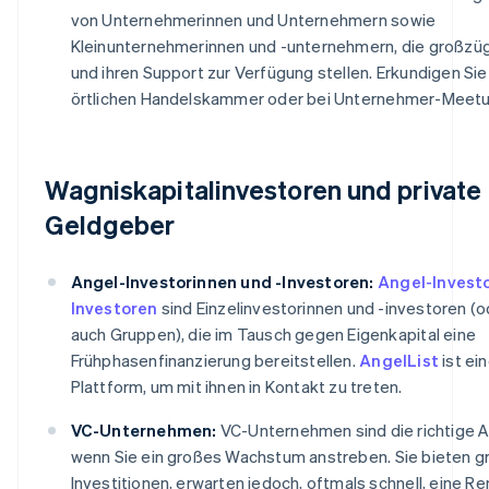
von Unternehmerinnen und Unternehmern sowie
Kleinunternehmerinnen und -unternehmern, die großzügi
und ihren Support zur Verfügung stellen. Erkundigen Sie 
örtlichen Handelskammer oder bei Unternehmer-Meetu
Wagniskapitalinvestoren und private
Geldgeber
Angel-Investorinnen und -Investoren:
Angel-Investo
Investoren
sind Einzelinvestorinnen und -investoren 
auch Gruppen), die im Tausch gegen Eigenkapital eine
Frühphasenfinanzierung bereitstellen.
AngelList
ist ei
Plattform, um mit ihnen in Kontakt zu treten.
VC-Unternehmen:
VC-Unternehmen sind die richtige An
wenn Sie ein großes Wachstum anstreben. Sie bieten g
Investitionen, erwarten jedoch, oftmals schnell, eine Re