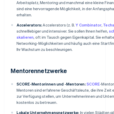
Arbeitsplatz, Mentoring und manchmal eine kleine Finan
sind eine hervorragende Möglichkeit, in der Anfangsph
erhalten.
Accelerators:
Accelerators (z. B.
Y Combinator
,
Techs
schnelllebiger und intensiver. Sie sollen Ihnen helfen,
sc
skalieren
, oft im Tausch gegen Eigenkapital. Sie erhalt
Networking-Möglichkeiten und häufig auch eine Startfi
Ihr Wachstum zu beschleunigen.
Mentorennetzwerke
SCORE-Mentorinnen und -Mentoren:
SCORE
-Mentor
Mentoren sind erfahrene Geschäftsleute, die ihre Zeit 
zur Verfügung stellen, um Unternehmerinnen und Unte
kostenlos zu betreuen.
Lokale Unternehmensnetzwerke:
In vielen Städten g