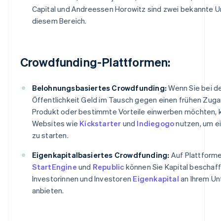
Capital und Andreessen Horowitz sind zwei bekannte 
diesem Bereich.
Crowdfunding-Plattformen:
Belohnungsbasiertes Crowdfunding:
Wenn Sie bei d
Öffentlichkeit Geld im Tausch gegen einen frühen Zuga
Produkt oder bestimmte Vorteile einwerben möchten, 
Websites wie
Kickstarter
und
Indiegogo
nutzen, um 
zu starten.
Eigenkapitalbasiertes Crowdfunding:
Auf Plattform
StartEngine
und
Republic
können Sie Kapital beschaff
Investorinnen und Investoren
Eigenkapital
an Ihrem U
anbieten.