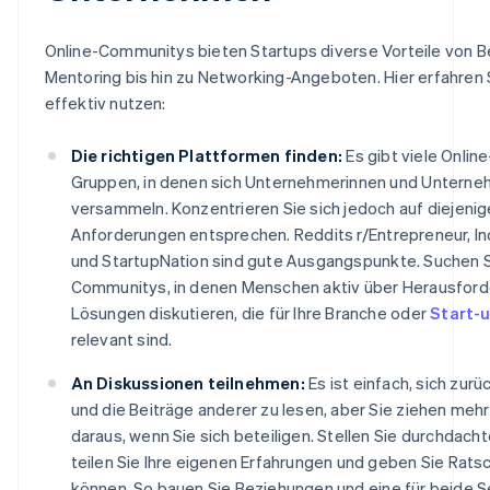
Online-Communitys bieten Startups diverse Vorteile von B
Mentoring bis hin zu Networking-Angeboten. Hier erfahren S
effektiv nutzen:
Die richtigen Plattformen finden:
Es gibt viele Onlin
Gruppen, in denen sich Unternehmerinnen und Unterne
versammeln. Konzentrieren Sie sich jedoch auf diejenige
Anforderungen entsprechen. Reddits r/Entrepreneur, In
und StartupNation sind gute Ausgangspunkte. Suchen S
Communitys, in denen Menschen aktiv über Herausfor
Lösungen diskutieren, die für Ihre Branche oder
Start-
relevant sind.
An Diskussionen teilnehmen:
Es ist einfach, sich zur
und die Beiträge anderer zu lesen, aber Sie ziehen meh
daraus, wenn Sie sich beteiligen. Stellen Sie durchdacht
teilen Sie Ihre eigenen Erfahrungen und geben Sie Rats
können. So bauen Sie Beziehungen und eine für beide S