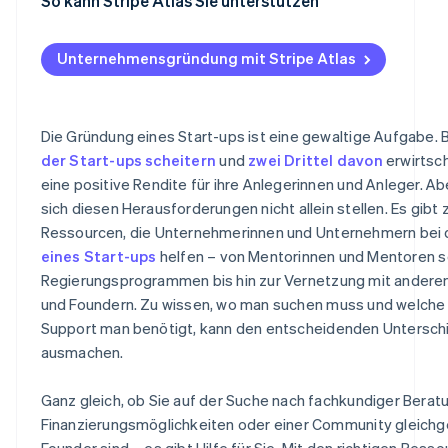
Online-Lernplattformen und andere Materialien
Hochschul- oder Graduiertennetzwerke
So kann Stripe Atlas Sie unterstützen
Zuschüsse von Bundesstaaten und Kommunen
Startup-Communitys und Onlineforen
Beantragung bei Atlas
SBDCs
Unternehmensgründung mit Stripe Atlas
Zahlungen und Bankgeschäfte vor Erhalt der EIN-Num
SCORE
akzeptieren
Minority Business Development Agency (MBDA)
Erwerb von Gründeranteilen ohne Barmittel
Die Gründung eines Start-ups ist eine gewaltige Aufgabe. 
der Start-ups scheitern
und
zwei Drittel davon
erwirtsc
Programme des US-Landwirtschaftsministeriums für lä
Automatische Einreichung des 83(b)-Steuerformulars
eine positive Rendite für ihre Anlegerinnen und Anleger. A
Entwicklung
Hochwertige rechtliche Unternehmensdokumente
sich diesen Herausforderungen nicht allein stellen. Es gibt 
Bundesstaatliche und kommunale Wirtschaftsförderu
Ressourcen, die Unternehmerinnen und Unternehmern bei
Ein Jahr Stripe Payments kostenlos, plus Partnergutsch
eines Start-ups
helfen – von Mentorinnen und Mentoren 
US-Wirtschaftsförderungsbehörde (EDA)
Rabatte im Wert von 50.000 USD
Regierungsprogrammen bis hin zur Vernetzung mit andere
US Export Assistance Centers (USEAC)
und Foundern. Zu wissen, wo man suchen muss und welche 
Support man benötigt, kann den entscheidenden Untersch
Förderprogramme für Veteranen
ausmachen.
Ganz gleich, ob Sie auf der Suche nach fachkundiger Berat
Finanzierungsmöglichkeiten oder einer Community gleichg
Founder sind – es gibt Hilfe für Sie. Mit den richtigen Res