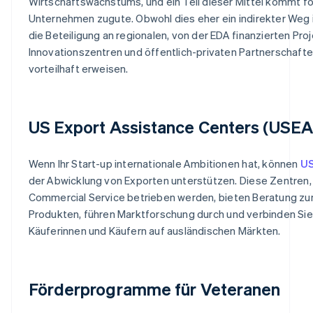
Wirtschaftswachstums, und ein Teil dieser Mittel kommt fo
Unternehmen zugute. Obwohl dies eher ein indirekter Weg i
die Beteiligung an regionalen, von der EDA finanzierten Pro
Innovationszentren und öffentlich-privaten Partnerschafte
vorteilhaft erweisen.
US Export Assistance Centers (USEA
Wenn Ihr Start-up internationale Ambitionen hat, können
U
der Abwicklung von Exporten unterstützen. Diese Zentren,
Commercial Service betrieben werden, bieten Beratung zu
Produkten, führen Marktforschung durch und verbinden Sie
Käuferinnen und Käufern auf ausländischen Märkten.
Förderprogramme für Veteranen