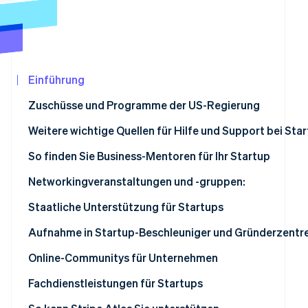
Betrugsprävention
Ecosystem
Atlas
Start-up-Gründung
Partner
Stripe App-Marktplatz
Climate
CO₂-Entnahme
Einführung
Identity
Zuschüsse und Programme der US-Regierung
Online-Identitätsprüfung
Weitere wichtige Quellen für Hilfe und Support bei Sta
Gründerzentren und Beschleuniger
So finden Sie Business-Mentoren für Ihr Startup
Mentorennetzwerke
Kostenlose Mentoring-Programme
Networkingveranstaltungen und -gruppen:
Stripe-Sessions 2026
Erfahren Sie, wie Stripe Lösungen für die Wir
Wagniskapitalinvestoren und private Geldgeber
Branchenübergreifende Netzwerke
Regionale Gründerzentren und Accelerators:
Staatliche Unterstützung für Startups
Jetzt ansehen
Crowdfunding-Plattformen:
Kontakt zu lokalen Unternehmergruppen
SBA
Aufnahme in Startup-Beschleuniger und Gründerzentr
Dienstleistungs- und Beratungsunternehmen
Persönliche Empfehlungen
„Small Business Innovation Research (SBIR)“- und „Smal
Online-Communitys für Unternehmen
Technology Transfer (STTR)“-Programm
Coworking-Räume und Networking-Events
Mentoring-Plattformen im Internet
Fachdienstleistungen für Startups
Grants.gov