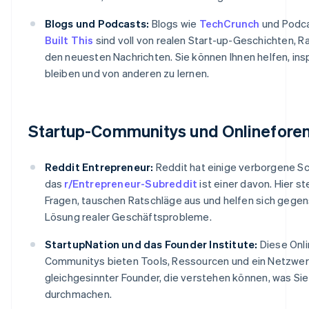
Blogs und Podcasts:
Blogs wie
TechCrunch
und Podc
Built This
sind voll von realen Start-up-Geschichten, R
den neuesten Nachrichten. Sie können Ihnen helfen, insp
bleiben und von anderen zu lernen.
Startup-Communitys und Onlinefore
Reddit Entrepreneur:
Reddit hat einige verborgene S
das
r/Entrepreneur-Subreddit
ist einer davon. Hier st
Fragen, tauschen Ratschläge aus und helfen sich gegens
Lösung realer Geschäftsprobleme.
StartupNation und das Founder Institute:
Diese Onli
Communitys bieten Tools, Ressourcen und ein Netzwe
gleichgesinnter Founder, die verstehen können, was Si
durchmachen.