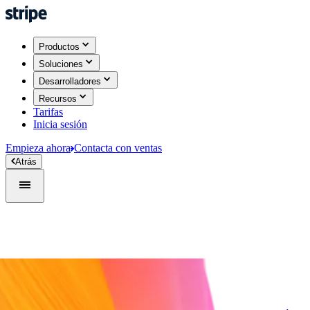
Productos
Soluciones
Desarrolladores
Recursos
Tarifas
Inicia sesión
Empieza ahora
Contacta con ventas
Atrás
Inicia sesión