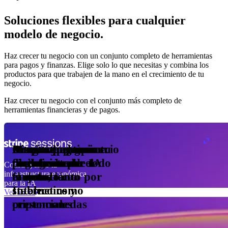
Soluciones flexibles para cualquier
modelo de negocio.
Haz crecer tu negocio con un conjunto completo de herramientas
Plan Pro
para pagos y finanzas. Elige solo lo que necesitas y combina los
Pago
productos para que trabajen de la mano en el crecimiento de tu
mensual
negocio.
s
or
1000
Haz crecer tu negocio con el conjunto más completo de
des
dor de
herramientas financieras y de pagos.
sumo
Acepta y optimiza
Diseña tu propio
Monetiza el comercio
Crea un programa
Mueve dinero
Integra pagos en tu
kens
lizados
pagos en todo el
modelo de
con agentes de IA
de emisión de
fácilmente por todo
plataforma
los
Construyendo la
imos
infraestructura económica
mundo, tanto por
facturación
tarjetas
el mundo con
días
para la IA
Internet como
stablecoins y
Ver ahora
presenciales
criptomonedas