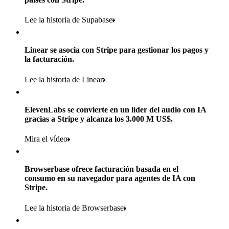
Productos utilizados
de pagos digitales y físicos con tecnología de Stripe
Comercios minoristas socios en casi 100 mil tiendas
Lee la historia de Supabase
Payments, Terminal, Connect, Stripe Sigma, Radar y Link
Menos de 3 meses
Productos utilizados
Conoce su historia
para implementar Stripe y lanzar la edición digital
Linear se asocia con Stripe para gestionar los pagos y
Payments, Connect, Data Pipeline y Issuing
la facturación.
Productos utilizados
Conoce su historia
Lee la historia de Linear
Payments, Stripe Sigma y Radar
ElevenLabs se convierte en un líder del audio con IA
Conoce su historia
gracias a Stripe y alcanza los 3.000 M US$.
Mira el vídeo
Browserbase ofrece facturación basada en el
consumo en su navegador para agentes de IA con
Stripe.
Lee la historia de Browserbase