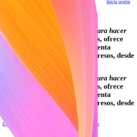
Inicia sesión
Contacta con ventas
PIB mundial procesado desde Stripe:
La infraestructura financiera para hacer
crecer tu negocio.
Acepta pagos, ofrece
servicios financieros e implementa
modelos personalizados de ingresos, desde
tu primera transacción.
La infraestructura financiera para hacer
crecer tu negocio.
Acepta pagos, ofrece
servicios financieros e implementa
modelos personalizados de ingresos, desde
tu primera transacción.
Empieza ahora
Accede con tu cuenta de Google