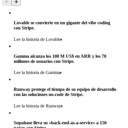
Lovable se convierte en un gigante del vibe coding
con Stripe.
Lee la historia de Lovable
Gamma alcanza los 100 M US$ en ARR y los 70
Más de 160
millones de usuarios con Stripe.
países
Lee la historia de Gamma
Más de 11 mil
Más de 5
Runway protege el tiempo de su equipo de desarrollo
ubicaciones en todo el mundo
marcas de consumo en su cartera de comercio minorista
con las soluciones no-code de Stripe.
Más de 600 mil
Productos utilizados
Más de 700
Lee la historia de Runway
compradores
Payments, Terminal, Connect, Radar y Stripe Sigma
tiendas físicas
100 %
Supabase lleva su «back-end-as-a-service» a 150
1,8 mil
Conoce su historia
países con Stripe.