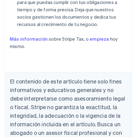
para que puedas cumplir con tus obligaciones a
tiempo y de forma precisa. Deja que nuestros
socios gestionen los documentos y dedica tus
recursos al crecimiento de tu negocio.
Más información
sobre Stripe Tax, o
empieza
hoy
mismo.
Alemania
El contenido de este artículo tiene solo fines
Deutsch
English
Australia
informativos y educativos generales y no
English
debe interpretarse como asesoramiento legal
Austria
Deutsch
English
o fiscal. Stripe no garantiza la exactitud, la
Bélgica
integridad, la adecuación o la vigencia de la
Nederlands
Français
Deutsch
English
Brasil
información incluida en el artículo. Busca un
Português
English
abogado o un asesor fiscal profesional y con
Bulgaria