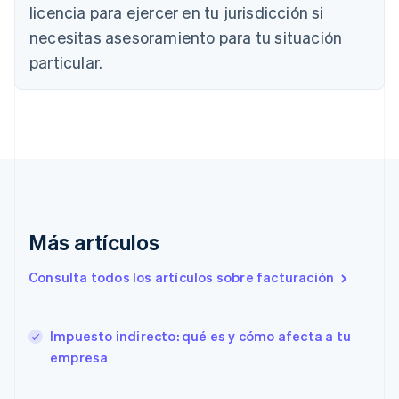
licencia para ejercer en tu jurisdicción si
English
Canadá
necesitas asesoramiento para tu situación
English
Français
particular.
China continental
简体中文
English
Chipre
English
Croacia
English
Italiano
Dinamarca
English
Emiratos Árabes Unidos
English
Más artículos
Eslovaquia
English
Consulta todos los artículos sobre facturación
Eslovenia
English
Italiano
España
Impuesto indirecto: qué es y cómo afecta a tu
Español
English
empresa
Estados Unidos
English
Español
简体中文
Estonia