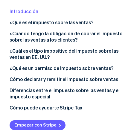
Sector público
Radar
Comercio minorista
Introducción
Prevención de fraude
¿Qué es el impuesto sobre las ventas?
Atlas
Constitución de una startup
Ecosystem
¿Cuándo tengo la obligación de cobrar el impuesto
Climate
sobre las ventas a los clientes?
Eliminación de dióxido de carbono
Socios
Stripe App Marketplace
Exenciones del impuesto sobre las ventas: cuándo
¿Cuál es el tipo impositivo del impuesto sobre las
Identity
no necesitas cobrarlo
ventas en EE. UU.?
Verificación de identidad en línea
Reglas del impuesto sobre las ventas basadas en el
¿Qué es un permiso de impuesto sobre ventas?
origen frente a las basadas en el destino
Cómo declarar y remitir el impuesto sobre ventas
Diferencias entre el impuesto sobre las ventas y el
Stripe Sessions 2026
impuesto especial
Descubre cómo Stripe está construyendo la infraestructu
para la IA.
Cómo puede ayudarte Stripe Tax
Ver ahora
Empezar con Stripe