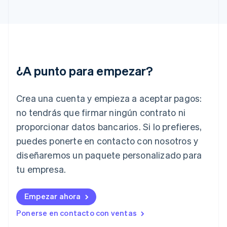
English
Finlandia
English
Svenska
Francia
Français
English
Gibraltar
¿A punto para empezar?
English
Grecia
English
Crea una cuenta y empieza a aceptar pagos:
Hungría
English
no tendrás que firmar ningún contrato ni
India
proporcionar datos bancarios. Si lo prefieres,
English
Irlanda
puedes ponerte en contacto con nosotros y
English
diseñaremos un paquete personalizado para
Italia
tu empresa.
Italiano
English
Japón
日本語
English
Empezar ahora
Letonia
Ponerse en contacto con ventas
English
Liechtenstein