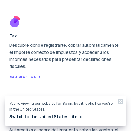
Deutsch
English
Lituania
English
Luxemburgo
Français
Deutsch
English
Malasia
Tax
English
简体中文
Descubre dónde registrarte, cobrar automáticamente
Malta
English
el importe correcto de impuestos y acceder a los
México
informes necesarios para presentar declaraciones
Español
English
fiscales.
Noruega
English
Explorar Tax
Nueva Zelanda
English
Países Bajos
Nederlands
English
You’re viewing our website for Spain, but it looks like you’re
Polonia
in the United States.
English
Switch to the United States site
Portugal
Documentación de Tax
Português
English
Automatiza el cobro del impuesto sobre las ventas, el
RAE de Hong Kong, China