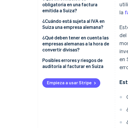
uti
particulares en Suiza
obligatoria en una factura
emitida a Suiza?
la
f
Empresas de facturación en
Suiza
¿Cuándo está sujeta al IVA en
Est
Suiza una empresa alemana?
Cómo puede ayudarte Stripe
del
¿Qué deben tener en cuenta las
mos
empresas alemanas a la hora de
convertir divisas?
inv
en 
Conversión de divisas
Posibles errores y riesgos de
auditoría al facturar en Suiza
err
Cómo lidiar con las ganancias y
pérdidas del tipo de cambio
No inscribirse en el registro del
Est
IVA
Empieza a usar Stripe
Facturas incompletas
Errores de conversión de divisas
Errores de IVA
Sin referencia al procedimiento