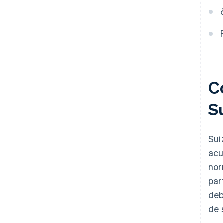
de inversión del sujeto pasivo
Falta documentación de las
exportaciones
C
S
Sui
acu
nor
par
deb
de 