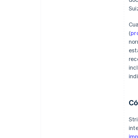
Sui
Cua
(
pr
nor
est
rec
inc
ind
Có
Str
int
imp