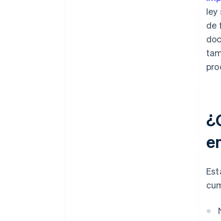
ley
de 
doc
tam
pro
¿
e
Est
cum