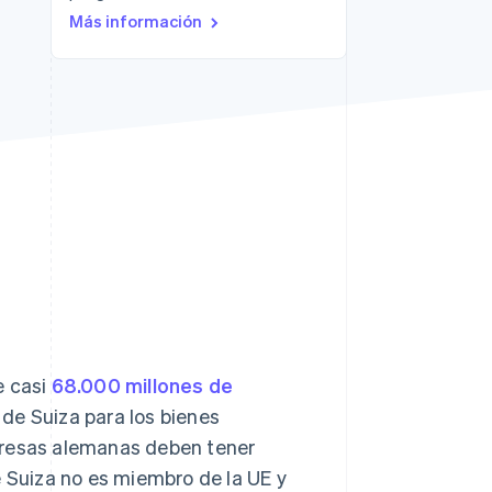
Más información
Stripe Sessions 2026
Descubre cómo Stripe
está construyendo la
infraestructura
económica para la IA.
Ver ahora
e casi
68.000 millones de
l de Suiza para los bienes
presas alemanas deben tener
e Suiza no es miembro de la UE y