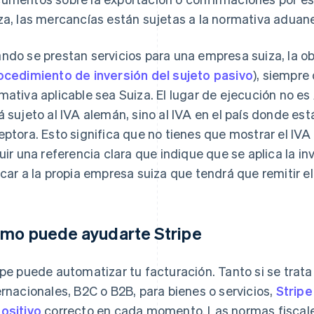
za, las mercancías están sujetas a la normativa aduaner
ndo se prestan servicios para una empresa suiza, la obl
ocedimiento de inversión del sujeto pasivo
), siempre
mativa aplicable sea Suiza. El lugar de ejecución no es 
á sujeto al IVA alemán, sino al IVA en el país donde es
eptora. Esto significa que no tienes que mostrar el IVA
luir una referencia clara que indique que se aplica la in
icar a la propia empresa suiza que tendrá que remitir el
mo puede ayudarte Stripe
ipe puede automatizar tu facturación. Tanto si se tra
ernacionales, B2C o B2B, para bienes o servicios,
Stripe
ositivo
correcto en cada momento. Las normas fiscales