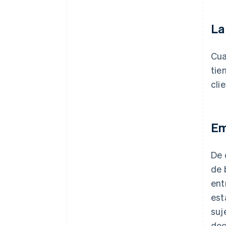
La
Cua
tie
cli
Em
De 
de 
ent
est
suj
doc