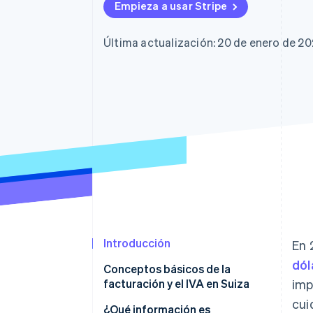
Authorization Boost
Data Pipeline
Empieza a usar Stripe
Optimizaciones de aceptación
Sincronización de d
Link
Proceso de compra acelerado
Última actualización: 20 de enero de 2
Financial Connections
Datos de ctas. financieras
vinculadas
Introducción
En 
dól
Conceptos básicos de la
facturación y el IVA en Suiza
imp
cui
La facturación de clientes
¿Qué información es