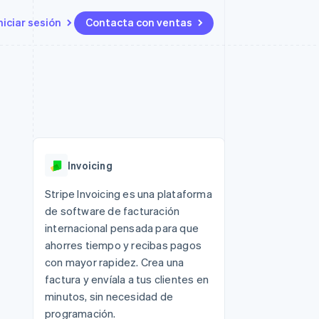
niciar sesión
Contacta con ventas
Recursos
Ecosystem
Contacto
 marketplaces
Más
Integraciones de aplicaciones
Socios
Contacta con ventas
Product roadmap
ento
Muestras de código
Stripe App Marketplace
Conviértete en socio
Descubre lo que viene
ataformas
Blog de desarrolladores
 platforms
Estado de la API
Radar
ncieros
Prevención de fraude
Invoicing
Atlas
s y virtuales
Constitución de una startup
ro
Stripe Invoicing es una plataforma
es
de software de facturación
Climate
Eliminación de dióxido de
internacional pensada para que
carbono
ahorres tiempo y recibas pagos
Identity
con mayor rapidez. Crea una
Verificación de identidad en
factura y envíala a tus clientes en
línea
minutos, sin necesidad de
programación.