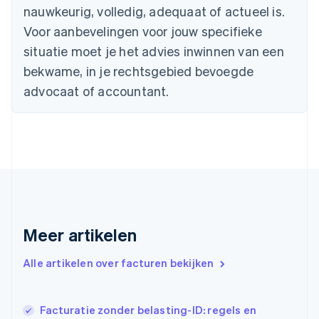
Denemarken
nauwkeurig, volledig, adequaat of actueel is.
English
Voor aanbevelingen voor jouw specifieke
Duitsland
situatie moet je het advies inwinnen van een
Deutsch
English
Estland
bekwame, in je rechtsgebied bevoegde
English
advocaat of accountant.
Finland
English
Svenska
Frankrijk
Français
English
Gibraltar
English
Griekenland
English
Hongarije
English
Meer artikelen
Hongkong SAR, China
English
简体中文
Alle artikelen over facturen bekijken
Ierland
English
India
Facturatie zonder belasting-ID: regels en
English