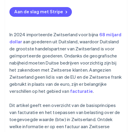
Niet geregistreerd bij het btw-register
Aan de slag met Stripe
Onvolledige facturen
Fouten bij het omrekenen van valuta
In 2024 importeerde Zwitserland voor bijna
68 miljard
Fouten met btw
dollar
aan goederen uit Duitsland, waardoor Duitsland
de grootste handelspartner van Zwitserland is voor
Geen verwijzing naar verleggingsregeling
geïmporteerde goederen. Ondanks de geografische
Ontbrekende exportdocumentatie
nabijheid moeten Duitse bedrijven voorzichtig zijn bij
het zakendoen met Zwitserse klanten. Aangezien
Zwitserland geen lid is van de EU en de Zwitserse frank
gebruikt in plaats van de euro, zijn er belangrijke
verschillen op het gebied van
facturatie
.
Dit artikel geeft een overzicht van de basisprincipes
van facturatie en het toepassen van belasting over de
toegevoegde waarde (btw) in Zwitserland. Ontdek
welke informatie er op een factuur aan Zwitserse