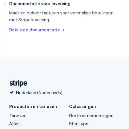
Documentatie voor Invoicing
Tsjechië
English
Maak en beheer facturen voor eenmalige betalingen
Vasteland van China
met Stripe Invoicing.
简体中文
English
Verenigd Koninkrijk
Bekijk de documentatie
English
Verenigde Arabische Emiraten
English
Verenigde Staten
English
Español
简体中文
Zweden
Svenska
English
Zwitserland
Deutsch
Français
Italiano
English
Nederland (Nederlands)
Producten en tarieven
Oplossingen
Tarieven
Grote ondernemingen
Atlas
Start-ups