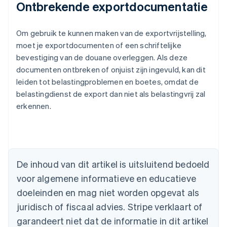
Ontbrekende exportdocumentatie
Om gebruik te kunnen maken van de exportvrijstelling,
moet je exportdocumenten of een schriftelijke
bevestiging van de douane overleggen. Als deze
documenten ontbreken of onjuist zijn ingevuld, kan dit
leiden tot belastingproblemen en boetes, omdat de
belastingdienst de export dan niet als belastingvrij zal
erkennen.
Australië
English
België
Nederlands
Français
Deutsch
English
Brazilië
De inhoud van dit artikel is uitsluitend bedoeld
Português
English
Bulgarije
voor algemene informatieve en educatieve
English
doeleinden en mag niet worden opgevat als
Canada
English
Français
juridisch of fiscaal advies. Stripe verklaart of
Cyprus
garandeert niet dat de informatie in dit artikel
English