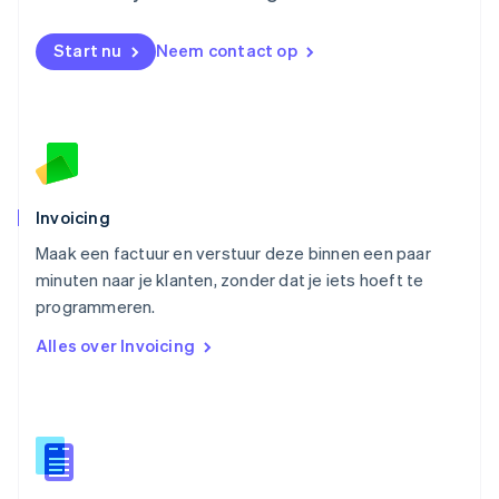
Nieuw-Zeeland
English
Start nu
Neem contact op
Noorwegen
English
Oostenrijk
Deutsch
English
Polen
English
Portugal
Português
English
Invoicing
Roemenië
Maak een factuur en verstuur deze binnen een paar
English
minuten naar je klanten, zonder dat je iets hoeft te
Singapore
English
简体中文
programmeren.
Slovenië
Alles over Invoicing
English
Italiano
Slowakije
English
Spanje
Español
English
Thailand
ไทย
English