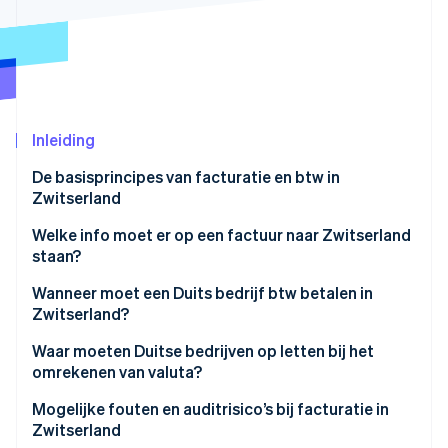
Oprichting van een start-up
Climate
Ecosysteem
CO₂-verwijdering
Partners
Identity
Stripe App Marketplace
Online identiteitsverificatie
Inleiding
De basisprincipes van facturatie en btw in
Zwitserland
Stripe Sessions 2026
Facturatie aan individuele klanten in Zwitserland
Welke info moet er op een factuur naar Zwitserland
Ontdek hoe Stripe de economische infrastructuu
staan?
Nu bekijken
Facturatie aan bedrijven in Zwitserland
Wanneer moet een Duits bedrijf btw betalen in
Hoe Stripe kan helpen
Zwitserland?
Waar moeten Duitse bedrijven op letten bij het
omrekenen van valuta?
Valutawissel
Mogelijke fouten en auditrisico’s bij facturatie in
Zwitserland
Omgaan met wisselkoerswinsten en -verliezen