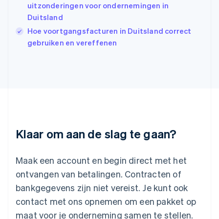
uitzonderingen voor ondernemingen in
Italië
Italiano
English
Duitsland
Japan
Hoe voortgangsfacturen in Duitsland correct
日本語
English
gebruiken en vereffenen
Kroatië
English
Italiano
Letland
English
Liechtenstein
Deutsch
English
Litouwen
English
Luxemburg
Klaar om aan de slag te gaan?
Français
Deutsch
English
Maleisië
English
简体中文
Maak een account en begin direct met het
Malta
ontvangen van betalingen. Contracten of
English
Mexico
bankgegevens zijn niet vereist. Je kunt ook
Español
English
contact met ons opnemen om een pakket op
Nederland
maat voor je onderneming samen te stellen.
Nederlands
English