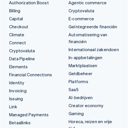
Authorization Boost
Agentic commerce
Billing
Cryptovaluta
Capital
E-commerce
Checkout
Geïntegreerde financiën
Climate
Automatisering van
financiën
Connect
Internationaal zakendoen
Cryptovaluta
In-appbetalingen
Data Pipeline
Marktplaatsen
Elements
Geldbeheer
Financial Connections
Platforms
Identity
SaaS
Invoicing
AI-bedrijven
Issuing
Creator economy
Link
Gaming
Managed Payments
Horeca, reizen en vrije
Betaallinks