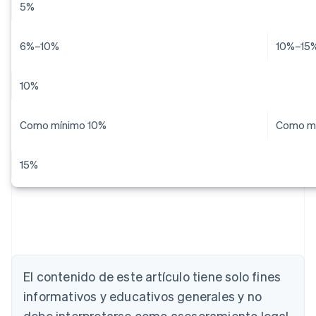
5%
6%–10%
10%–15
10%
Como mínimo 10%
Como m
15%
El contenido de este artículo tiene solo fines
informativos y educativos generales y no
Alemania
debe interpretarse como asesoramiento legal