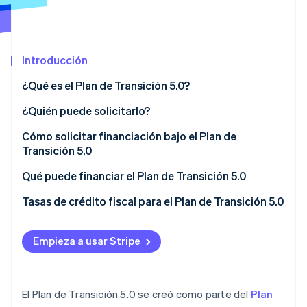
Radar
Prevención de fraude
Ecosistema
Atlas
Introducción
Constitución de una startup
Socios
Climate
¿Qué es el Plan de Transición 5.0?
Stripe App Marketplace
Eliminación de dióxido de carbono
¿Quién puede solicitarlo?
Identity
Verificación de identidad en línea
Cómo solicitar financiación bajo el Plan de
Transición 5.0
Qué puede financiar el Plan de Transición 5.0
Proyectos no elegibles
Tasas de crédito fiscal para el Plan de Transición 5.0
Sesiones de Stripe 2026
Descubre cómo Stripe construye la infraestructura económi
Mirar ahora
Empieza a usar Stripe
El Plan de Transición 5.0 se creó como parte del
Plan