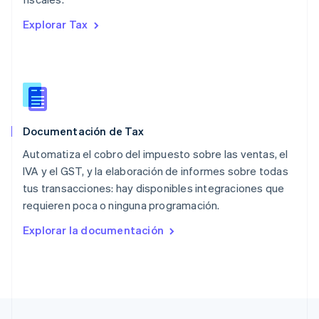
English
Nueva Zelandia
Explorar Tax
English
Países Bajos
Nederlands
English
Polonia
English
Portugal
Português
English
Documentación de Tax
RAE de Hong Kong, China
English
简体中文
Automatiza el cobro del impuesto sobre las ventas, el
Reino Unido
IVA y el GST, y la elaboración de informes sobre todas
English
tus transacciones: hay disponibles integraciones que
República Checa
requieren poca o ninguna programación.
English
Rumania
Explorar la documentación
English
Singapur
English
简体中文
Suecia
Svenska
English
Suiza