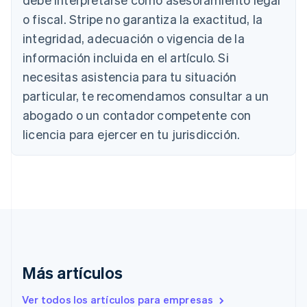
Deutsch
English
o fiscal. Stripe no garantiza la exactitud, la
Australia
integridad, adecuación o vigencia de la
English
Austria
información incluida en el artículo. Si
Deutsch
English
necesitas asistencia para tu situación
Bélgica
Nederlands
Français
Deutsch
English
particular, te recomendamos consultar a un
Brasil
abogado o un contador competente con
Português
English
Bulgaria
licencia para ejercer en tu jurisdicción.
English
Canadá
English
Français
China continental
简体中文
English
Chipre
English
Croacia
English
Italiano
Más artículos
Dinamarca
English
Emiratos Árabes Unidos
Ver todos los artículos para empresas