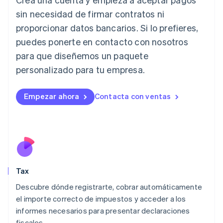
English
Irlanda
sin necesidad de firmar contratos ni
English
proporcionar datos bancarios. Si lo prefieres,
Italia
puedes ponerte en contacto con nosotros
Italiano
English
para que diseñemos un paquete
Japón
日本語
English
personalizado para tu empresa.
Letonia
English
Liechtenstein
Empezar ahora
Contacta con ventas
Deutsch
English
Lituania
English
Luxemburgo
Français
Deutsch
English
Malasia
English
简体中文
Tax
Malta
English
Descubre dónde registrarte, cobrar automáticamente
México
el importe correcto de impuestos y acceder a los
Español
English
informes necesarios para presentar declaraciones
Noruega
fiscales.