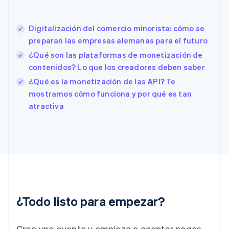
English
Eslovaquia
English
Digitalización del comercio minorista: cómo se
Eslovenia
preparan las empresas alemanas para el futuro
English
Italiano
¿Qué son las plataformas de monetización de
España
contenidos? Lo que los creadores deben saber
Español
English
Estados Unidos
¿Qué es la monetización de las API? Te
English
Español
简体中文
mostramos cómo funciona y por qué es tan
Estonia
atractiva
English
Finlandia
English
Svenska
Francia
Français
English
Gibraltar
English
Grecia
English
¿Todo listo para empezar?
Hungría
English
India
Crea una cuenta y empieza a aceptar pagos