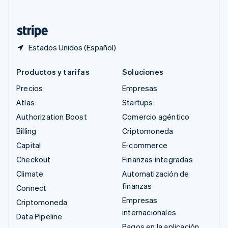
Deutsch
Français
Italiano
English
Tailandia
ไทย
English
Estados Unidos (Español)
Productos y tarifas
Soluciones
Precios
Empresas
Atlas
Startups
Authorization Boost
Comercio agéntico
Billing
Criptomoneda
Capital
E-commerce
Checkout
Finanzas integradas
Climate
Automatización de
finanzas
Connect
Empresas
Criptomoneda
internacionales
Data Pipeline
Pagos en la aplicación