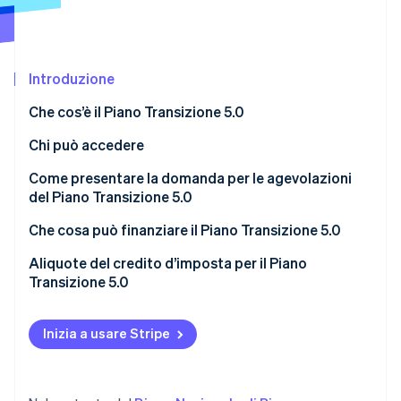
Scopri cosa ti aspetta
Radar
Ecosistema
Prevenzione delle frodi
Introduzione
Partner
Atlas
Stripe App Marketplace
Costituzione di start-up
Che cos’è il Piano Transizione 5.0
Climate
Rimozione del carbonio
Chi può accedere
Identity
Come presentare la domanda per le agevolazioni
Verifica online dell'identità
del Piano Transizione 5.0
Che cosa può finanziare il Piano Transizione 5.0
Progetti non ammissibili
Aliquote del credito d’imposta per il Piano
Transizione 5.0
Stripe Sessions 2026
Scopri come Stripe sta costruendo l'infrastruttura economi
Guarda ora
Inizia a usare Stripe