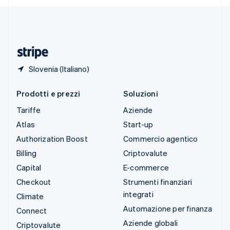
Deutsch
Français
Italiano
English
Thailandia
ไทย
English
Ungheria
English
Slovenia (Italiano)
Prodotti e prezzi
Soluzioni
Tariffe
Aziende
Atlas
Start-up
Authorization Boost
Commercio agentico
Billing
Criptovalute
Capital
E-commerce
Checkout
Strumenti finanziari
integrati
Climate
Automazione per finanza
Connect
Aziende globali
Criptovalute