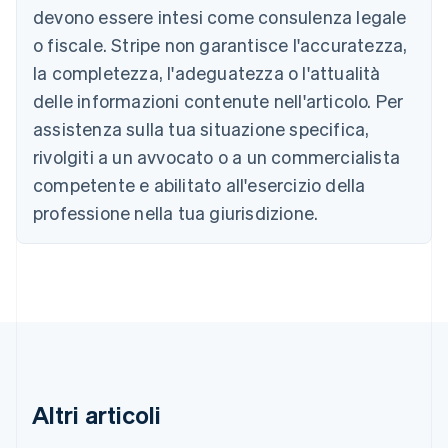
devono essere intesi come consulenza legale
Australia
o fiscale. Stripe non garantisce l'accuratezza,
English
la completezza, l'adeguatezza o l'attualità
Austria
Deutsch
English
delle informazioni contenute nell'articolo. Per
Belgio
assistenza sulla tua situazione specifica,
Nederlands
Français
Deutsch
English
Brasile
rivolgiti a un avvocato o a un commercialista
Português
English
competente e abilitato all'esercizio della
Bulgaria
professione nella tua giurisdizione.
English
Canada
English
Français
Cina continentale
简体中文
English
Cipro
English
Croazia
English
Italiano
Danimarca
Altri articoli
English
Emirati Arabi Uniti