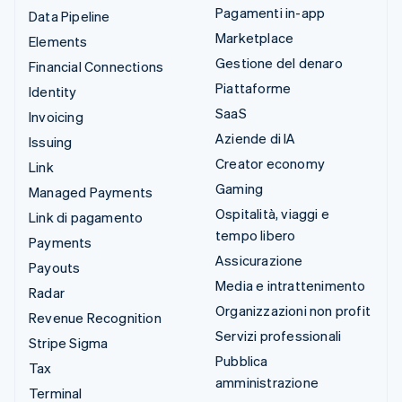
Pagamenti in-app
Data Pipeline
Marketplace
Elements
Gestione del denaro
Financial Connections
Piattaforme
Identity
SaaS
Invoicing
Aziende di IA
Issuing
Creator economy
Link
Gaming
Managed Payments
Ospitalità, viaggi e
Link di pagamento
tempo libero
Payments
Assicurazione
Payouts
Media e intrattenimento
Radar
Organizzazioni non profit
Revenue Recognition
Servizi professionali
Stripe Sigma
Pubblica
Tax
amministrazione
Terminal