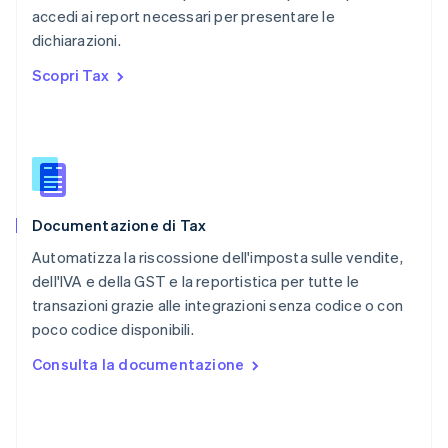
Português
English
accedi ai report necessari per presentare le
RAS di Hong Kong, Cina
dichiarazioni.
English
简体中文
Regno Unito
Scopri Tax
English
Repubblica Ceca
English
Romania
English
Singapore
English
简体中文
Documentazione di Tax
Slovacchia
English
Automatizza la riscossione dell'imposta sulle vendite,
Slovenia
dell'IVA e della GST e la reportistica per tutte le
English
Italiano
transazioni grazie alle integrazioni senza codice o con
Spagna
poco codice disponibili.
Español
English
Stati Uniti
Consulta la documentazione
English
Español
简体中文
Svezia
Svenska
English
Svizzera