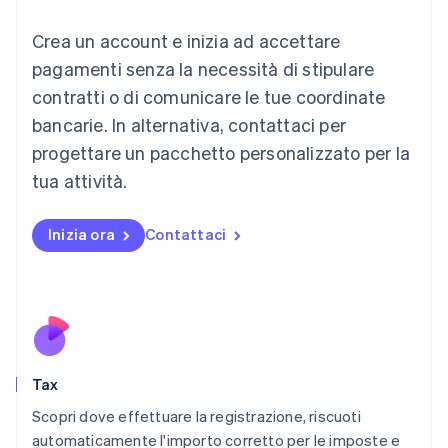
English
Liechtenstein
Crea un account e inizia ad accettare
Deutsch
English
Lituania
pagamenti senza la necessità di stipulare
English
contratti o di comunicare le tue coordinate
Lussemburgo
bancarie. In alternativa, contattaci per
Français
Deutsch
English
progettare un pacchetto personalizzato per la
Malaysia
English
简体中文
tua attività.
Malta
English
Messico
Inizia ora
Contattaci
Español
English
Norvegia
English
Nuova Zelanda
English
Paesi Bassi
Nederlands
English
Tax
Polonia
English
Scopri dove effettuare la registrazione, riscuoti
Portogallo
automaticamente l'importo corretto per le imposte e