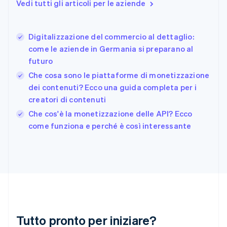
Vedi tutti gli articoli per le aziende
English
Estonia
English
Digitalizzazione del commercio al dettaglio:
Finlandia
English
Svenska
come le aziende in Germania si preparano al
Francia
futuro
Français
English
Che cosa sono le piattaforme di monetizzazione
Germania
dei contenuti? Ecco una guida completa per i
Deutsch
English
Giappone
creatori di contenuti
日本語
English
Che cos'è la monetizzazione delle API? Ecco
Gibilterra
come funziona e perché è così interessante
English
Grecia
English
India
English
Irlanda
English
Italia
Italiano
English
Tutto pronto per iniziare?
Lettonia