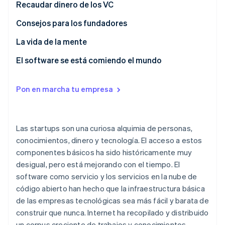
Recaudar dinero de los VC
Radar
Prevención de fraude
Consejos para los fundadores
Ecosistema
Atlas
La vida de la mente
Constitución de una startup
Socios
El software se está comiendo el mundo
Climate
Stripe App Marketplace
Eliminación de dióxido de carbono
Identity
Pon en marcha tu empresa
Verificación de identidad en línea
Las startups son una curiosa alquimia de personas,
conocimientos, dinero y tecnología. El acceso a estos
componentes básicos ha sido históricamente muy
Sesiones de Stripe 2026
Descubre cómo Stripe construye la infraestructura económi
desigual, pero está mejorando con el tiempo. El
Mirar ahora
software como servicio y los servicios en la nube de
código abierto han hecho que la infraestructura básica
de las empresas tecnológicas sea más fácil y barata de
construir que nunca. Internet ha recopilado y distribuido
un corpus creciente de trabajos y conocimientos