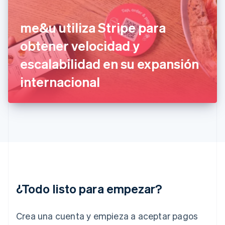
Finlandia
English
Svenska
Francia
me&u utiliza Stripe para
Français
English
Gibraltar
obtener velocidad y
English
escalabilidad en su expansión
Grecia
English
internacional
Hungría
English
India
English
Irlanda
English
Italia
Italiano
English
Japón
日本語
English
¿Todo listo para empezar?
Letonia
English
Liechtenstein
Crea una cuenta y empieza a aceptar pagos
Deutsch
English