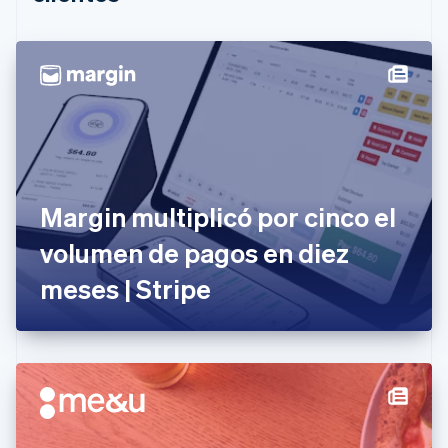
Canadá
English
Français
China continental
简体中文
English
Chipre
English
Croacia
English
Italiano
Dinamarca
English
Emiratos Árabes Unidos
Margin multiplicó por cinco el
English
volumen de pagos en diez
Eslovaquia
English
meses | Stripe
Eslovenia
English
Italiano
España
Español
English
Estados Unidos
English
Español
简体中文
Estonia
English