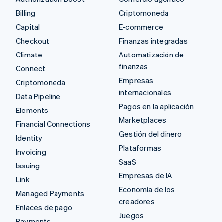
Billing
Criptomoneda
Capital
E-commerce
Checkout
Finanzas integradas
Climate
Automatización de
finanzas
Connect
Empresas
Criptomoneda
internacionales
Data Pipeline
Pagos en la aplicación
Elements
Marketplaces
Financial Connections
Gestión del dinero
Identity
Plataformas
Invoicing
SaaS
Issuing
Empresas de IA
Link
Economía de los
Managed Payments
creadores
Enlaces de pago
Juegos
Payments