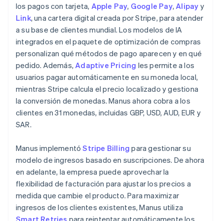
los pagos con tarjeta,
Apple Pay
,
Google Pay
,
Alipay
y
Link
, una cartera digital creada por Stripe, para atender
a su base de clientes mundial. Los modelos de IA
integrados en el paquete de optimización de compras
personalizan qué métodos de pago aparecen y en qué
pedido. Además,
Adaptive Pricing
les permite a los
usuarios pagar automáticamente en su moneda local,
mientras Stripe calcula el precio localizado y gestiona
la conversión de monedas. Manus ahora cobra a los
clientes en 31 monedas, incluidas GBP, USD, AUD, EUR y
SAR.
Manus implementó
Stripe Billing
para gestionar su
modelo de ingresos basado en suscripciones. De ahora
en adelante, la empresa puede aprovechar la
flexibilidad de facturación para ajustar los precios a
medida que cambie el producto. Para maximizar
ingresos de los clientes existentes, Manus utiliza
Smart Retries
para reintentar automáticamente los