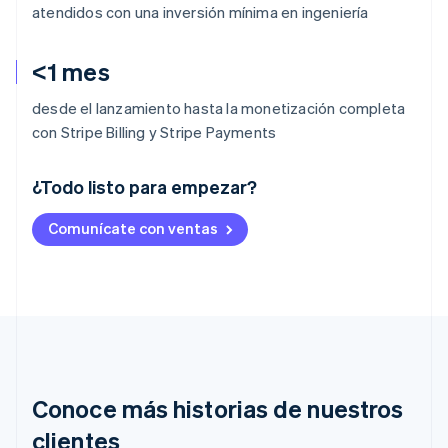
atendidos con una inversión mínima en ingeniería
<1 mes
desde el lanzamiento hasta la monetización completa
con Stripe Billing y Stripe Payments
¿Todo listo para empezar?
Alemania
Comunícate con ventas
Deutsch
English
Australia
English
Austria
Deutsch
English
Bélgica
Nederlands
Français
Deutsch
English
Brasil
Português
English
Conoce más historias de nuestros
Bulgaria
English
clientes