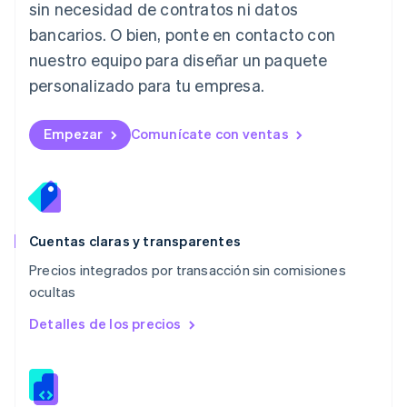
Lituania
sin necesidad de contratos ni datos
English
bancarios. O bien, ponte en contacto con
Luxemburgo
nuestro equipo para diseñar un paquete
Français
Deutsch
English
Malasia
personalizado para tu empresa.
English
简体中文
Malta
English
Empezar
Comunícate con ventas
México
Español
English
Noruega
English
Nueva Zelandia
English
Cuentas claras y transparentes
Países Bajos
Precios integrados por transacción sin comisiones
Nederlands
English
ocultas
Polonia
English
Detalles de los precios
Portugal
Português
English
RAE de Hong Kong, China
English
简体中文