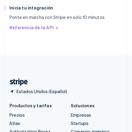
Reino Unido
English
Inicia tu integración
República Checa
Ponte en marcha con Stripe en solo 10 minutos
English
Rumania
Referencia de la API
English
Singapur
English
简体中文
Suecia
Svenska
English
Suiza
Deutsch
Français
Italiano
English
Tailandia
ไทย
English
Estados Unidos (Español)
Productos y tarifas
Soluciones
Precios
Empresas
Atlas
Startups
Authorization Boost
Comercio agéntico