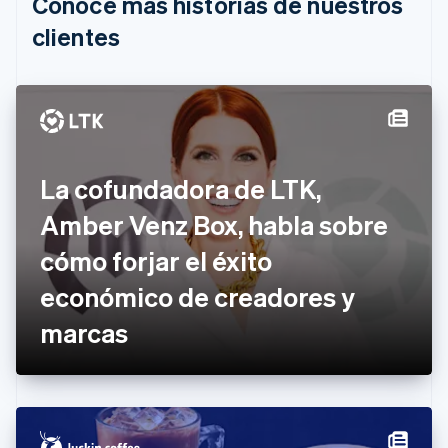
Conoce más historias de nuestros
Bulgaria
English
clientes
Canadá
English
Français
China continental
简体中文
English
Chipre
English
Croacia
La cofundadora de LTK,
English
Italiano
Dinamarca
Amber Venz Box, habla sobre
English
Emiratos Árabes Unidos
cómo forjar el éxito
English
económico de creadores y
Eslovaquia
English
marcas
Eslovenia
English
Italiano
España
Español
English
Estados Unidos
English
Español
简体中文