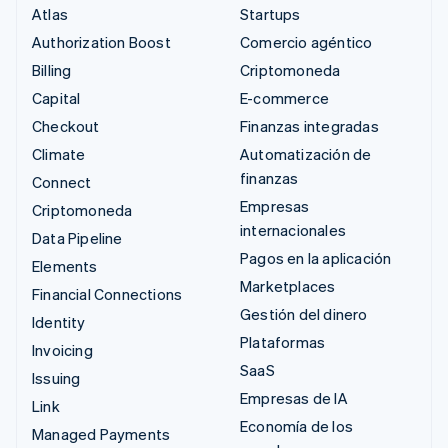
Atlas
Startups
Authorization Boost
Comercio agéntico
Billing
Criptomoneda
Capital
E-commerce
Checkout
Finanzas integradas
Climate
Automatización de
finanzas
Connect
Empresas
Criptomoneda
internacionales
Data Pipeline
Pagos en la aplicación
Elements
Marketplaces
Financial Connections
Gestión del dinero
Identity
Plataformas
Invoicing
SaaS
Issuing
Empresas de IA
Link
Economía de los
Managed Payments