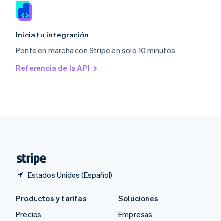
RAE de Hong Kong, China
English
简体中文
Reino Unido
English
Inicia tu integración
República Checa
Ponte en marcha con Stripe en solo 10 minutos
English
Rumania
Referencia de la API
English
Singapur
English
简体中文
Suecia
Svenska
English
Suiza
Deutsch
Français
Italiano
English
Tailandia
ไทย
English
Estados Unidos (Español)
Productos y tarifas
Soluciones
Precios
Empresas