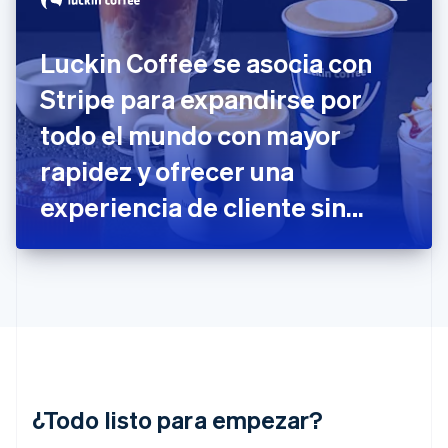
Estonia
English
Finlandia
Luckin Coffee se asocia con
English
Svenska
Francia
Stripe para expandirse por
Français
English
Gibraltar
todo el mundo con mayor
English
rapidez y ofrecer una
Grecia
English
experiencia de cliente sin
Hungría
English
inconvenientes
India
English
Irlanda
English
Italia
Italiano
English
Japón
日本語
English
¿Todo listo para empezar?
Letonia
English