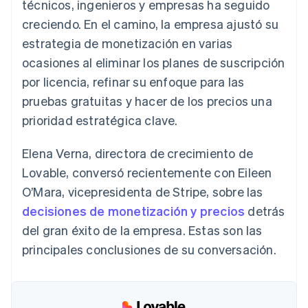
técnicos, ingenieros y empresas ha seguido
Radar
creciendo. En el camino, la empresa ajustó su
Prevención de fraude
estrategia de monetización en varias
Ecosistema
Atlas
ocasiones al eliminar los planes de suscripción
Constitución de una startup
Socios
por licencia, refinar su enfoque para las
Climate
Stripe App Marketplace
Eliminación de dióxido de carbono
pruebas gratuitas y hacer de los precios una
prioridad estratégica clave.
Identity
Verificación de identidad en línea
Elena Verna, directora de crecimiento de
Lovable, conversó recientemente con Eileen
O’Mara, vicepresidenta de Stripe, sobre las
decisiones de monetización y precios
detrás
Sesiones de Stripe 2026
Descubre cómo Stripe construye la infraestructura económi
del gran éxito de la empresa. Estas son las
Mirar ahora
principales conclusiones de su conversación.