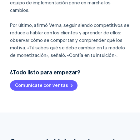
equipo de implementación pone en marcha los
cambios.
Por último, afirmó Verna, seguir siendo competitivos se
reduce a hablar con los clientes y aprender de ellos:
observar cómo se comportan y comprender qué los
motiva. «Tú sabes qué se debe cambiar en tu modelo
de monetización», señaló. «Confía en tu intuición».
¿Todo listo para empezar?
Alemania
Comunícate con ventas
Deutsch
English
Australia
English
Austria
Deutsch
English
Bélgica
Nederlands
Français
Deutsch
English
Brasil
Português
English