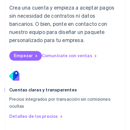
Liechtenstein
Crea una cuenta y empieza a aceptar pagos
Deutsch
English
Lituania
sin necesidad de contratos ni datos
English
bancarios. O bien, ponte en contacto con
Luxemburgo
nuestro equipo para diseñar un paquete
Français
Deutsch
English
Malasia
personalizado para tu empresa.
English
简体中文
Malta
English
Empezar
Comunícate con ventas
México
Español
English
Noruega
English
Nueva Zelandia
English
Cuentas claras y transparentes
Países Bajos
Precios integrados por transacción sin comisiones
Nederlands
English
ocultas
Polonia
English
Detalles de los precios
Portugal
Português
English