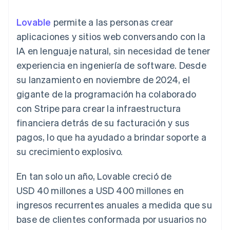
Métodos de
Recognition
Empresa
criptomonedas
de tarjetas
Gestión del dinero
Gestionar
pago
Automatización
Plataformas
suscripciones
Lovable
permite a las personas crear
Acceso a más
contable
Compras de
Hoja de ruta del
SaaS
Ofrecer cobro por
de 125
Stripe Sigma
criptomoneda
producto
aplicaciones y sitios web conversando con la
consumo
Terminal
Informes
integrables
Conferencia anual
Emitir tarjetas
IA en lenguaje natural, sin necesidad de tener
Pagos en
personalizados
Sessions
respaldadas por
persona
Data Pipeline
Empleos
monedas estables
experiencia en ingeniería de software. Desde
Por sector
Authorization
Sincronización
Sala de prensa
Aprovisiona y gestiona
su lanzamiento en noviembre de 2024, el
Boost
de datos
Stripe Press
servicios con agentes
Optimizaciones
Empresas de IA
gigante de la programación ha colaborado
de aceptación
Economía de los
con Stripe para crear la infraestructura
Link
creadores
Proceso de
Juegos
Contacto
financiera detrás de su facturación y sus
Recursos
Hostelería, viajes y ocio
compra
pagos, lo que ha ayudado a brindar soporte a
acelerado
Financial
Contacta con ventas
Seguros
Integraciones de
Connections
Conviértete en socio
su crecimiento explosivo.
Medios de
aplicaciones
Datos de ctas.
comunicación y
Ejemplos de código
financieras
entretenimiento
Blog de
vinculadas
En tan solo un año, Lovable creció de
Organizaciones sin
desarrolladores
USD 40 millones a USD 400 millones en
fines de lucro
Estado de la API
Servicios
ingresos recurrentes anuales a medida que su
Más
profesionales
base de clientes conformada por usuarios no
Product roadmap
Sector público
Ver lo que viene
Minorista