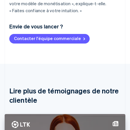
votre modèle de monétisation », explique-t-elle.
« Faites confiance à votre intuition. »
Envie de vous lancer ?
Contacter l'équipe commerciale
Allemagne
Deutsch
English
Australie
English
Autriche
Deutsch
English
Belgique
Nederlands
Français
Deutsch
English
Brésil
Lire plus de témoignages de notre
Português
English
clientèle
Bulgarie
English
Canada
English
Français
Chine continentale
简体中文
English