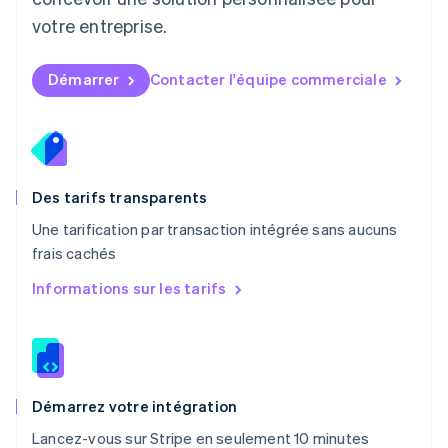
Mexique
votre entreprise.
Español
English
Norvège
English
Démarrer
Contacter l'équipe commerciale
Nouvelle-Zélande
English
Pays-Bas
Nederlands
English
Pologne
English
Des tarifs transparents
Portugal
Une tarification par transaction intégrée sans aucuns
Português
English
frais cachés
R.A.S. de Hong Kong, Chine
English
简体中文
Informations sur les tarifs
République tchèque
English
Roumanie
English
Royaume-Uni
English
Démarrez votre intégration
Singapour
Lancez-vous sur Stripe en seulement 10 minutes
English
简体中文