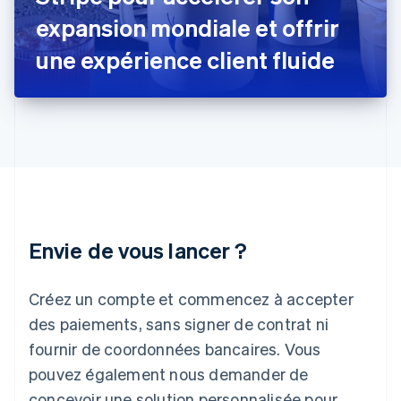
Hongrie
expansion mondiale et offrir
English
Inde
une expérience client fluide
English
Irlande
English
Italie
Italiano
English
Japon
日本語
English
Lettonie
English
Liechtenstein
Envie de vous lancer ?
Deutsch
English
Lituanie
English
Créez un compte et commencez à accepter
Luxembourg
des paiements, sans signer de contrat ni
Français
Deutsch
English
Malaisie
fournir de coordonnées bancaires. Vous
English
简体中文
pouvez également nous demander de
Malte
concevoir une solution personnalisée pour
English