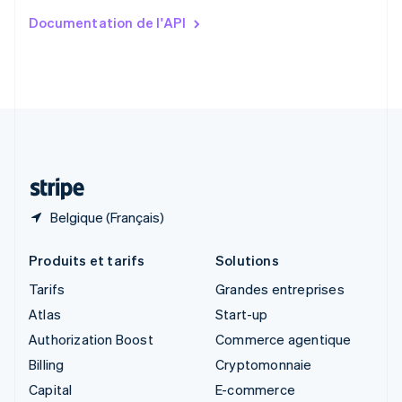
Slovaquie
Documentation de l'API
English
Slovénie
English
Italiano
Suède
Svenska
English
Suisse
Deutsch
Français
Italiano
English
Thaïlande
ไทย
English
Belgique (Français)
Produits et tarifs
Solutions
Tarifs
Grandes entreprises
Atlas
Start-up
Authorization Boost
Commerce agentique
Billing
Cryptomonnaie
Capital
E-commerce