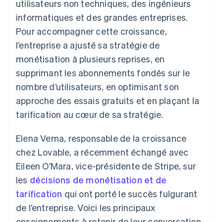
utilisateurs non techniques, des ingénieurs
Découvrez les prochaines évolutions
Commerce en ligne
informatiques et des grandes entreprises.
Radar
Pour accompagner cette croissance,
Prévention de la fraude
Écosystème
l’entreprise a ajusté sa stratégie de
Atlas
Constitution de start-up
monétisation à plusieurs reprises, en
Partenaires
Climate
supprimant les abonnements fondés sur le
Stripe App Marketplace
Élimination du carbone
nombre d’utilisateurs, en optimisant son
Identity
approche des essais gratuits et en plaçant la
Vérification de l'identité
tarification au cœur de sa stratégie.
Elena Verna, responsable de la croissance
chez Lovable, a récemment échangé avec
Stripe Sessions 2026
Eileen O’Mara, vice-présidente de Stripe, sur
Découvrez comment Stripe construit l’infrastructure écono
les
décisions de monétisation et de
Regarder la vidéo
tarification
qui ont porté le succès fulgurant
de l’entreprise. Voici les principaux
enseignements à retenir de leur conversation.