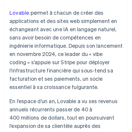
UI flexibles
Recognition
l’application
Gérer des
Moyens de
Comptabilité
Entreprise
Marketplaces
abonnements
Lovable
permet à chacun de créer des
paiement
automatisée
Gestion financière
Proposer une
Accès à plus
Stripe Sigma
Roadmap produit
applications et des sites web simplement en
Plateformes
facturation à l'usage
de 125
Rapports
Sessions : conférence
SaaS
Émettre des cartes
échangeant avec une IA en langage naturel,
Terminal
personnalisés
annuelle
bancaires adossées à
Paiements en
Data Pipeline
Carrières
des stablecoins
sans avoir besoin de compétences en
personne
Synchronisation
Communiqués de
Fournir et gérer des
ingénierie informatique. Depuis son lancement
Authorization
des données
presse
services avec des
Par secteur
Boost
Stripe Press
agents
en novembre 2024, ce leader du « vibe
Acceptation
coding » s’appuie sur Stripe pour déployer
optimisée
Entreprises d'IA
Link
Économie des
l’infrastructure financière qui sous-tend sa
Paiements
créateurs
Contact
Ressources
Jeux
facturation et ses paiements, un socle
accélérés
Hôtellerie, voyages et
Financial
Contacter notre équipe
essentiel à sa croissance fulgurante.
loisirs
Intégrations
Connections
Assurance
d'applications
Comptes
Devenir partenaire
Médias et
Exemples de code
financiers
En l’espace d’un an, Lovable a vu ses revenus
divertissements
Blog des développeurs
associés
annuels récurrents passer de 40 à
Organisations à but
non lucratif
État de l'API
400 millions de dollars, tout en poursuivant
Services aux
Plus
l’expansion de sa clientèle auprès des
entreprises
Product roadmap
Secteur public