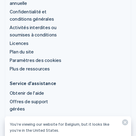
annuelle
Confidentialité et
conditions générales
Activités interdites ou
soumises à conditions
Licences
Plan du site
Paramètres des cookies
Plus de ressources
Service d'assistance
Obtenir de l'aide
Offres de support
gérées
You’re viewing our website for Belgium, but it looks like
© 2026 Stripe, LLC
you’re in the United States.