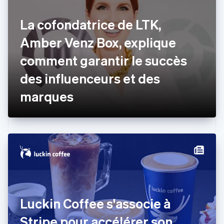
Chypre
English
La cofondatrice de LTK,
Croatie
English
Italiano
Amber Venz Box, explique
Danemark
comment garantir le succès
English
Émirats arabes unis
des influenceurs et des
English
Espagne
marques
Español
English
Estonie
English
États-Unis
English
Español
简体中文
Finlande
English
Svenska
France
Français
English
Gibraltar
Luckin Coffee s'associe à
English
Grèce
Stripe pour accélérer son
English