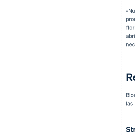
«Nu
pro
flo
abr
nec
R
Blo
las
St