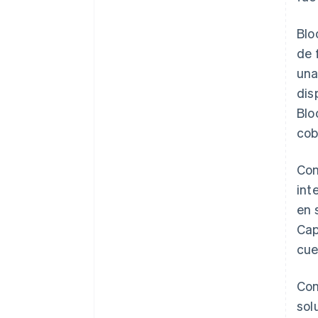
Blo
de 
una
dis
Blo
cob
Con
int
en 
Cap
cue
Con
sol