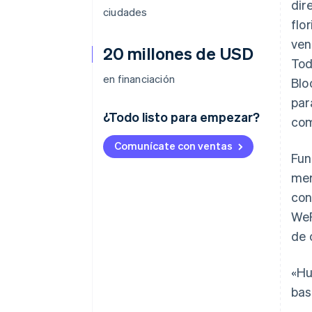
dir
ciudades
flo
ven
20 millones de USD
Tod
en financiación
Blo
par
¿Todo listo para empezar?
com
Comunícate con ventas
Fun
mer
con
WeP
de 
«Hu
bas