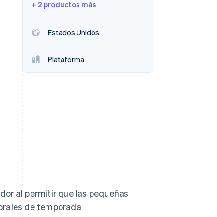
+ 2 productos más
Estados Unidos
Sesiones de Stripe
Plataforma
2026
Descubre cómo Stripe
construye la
infraestructura
económica para la IA.
Mirar ahora
dor al permitir que las pequeñas
lorales de temporada