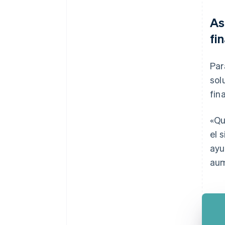
As
fi
Par
sol
fin
«Qu
el 
ayu
aum