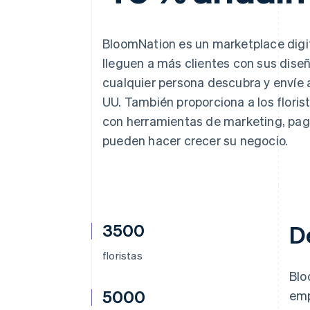
Authorization Boost
Optimizaciones de aceptación
Link
Proceso de compra acelerado
BloomNation es un marketplace digi
Financial Connections
lleguen a más clientes con sus dise
Datos de ctas. financieras
vinculadas
cualquier persona descubra y envíe 
UU. También proporciona a los flori
con herramientas de marketing, pago
pueden hacer crecer su negocio.
3500
D
floristas
Blo
5000
emp