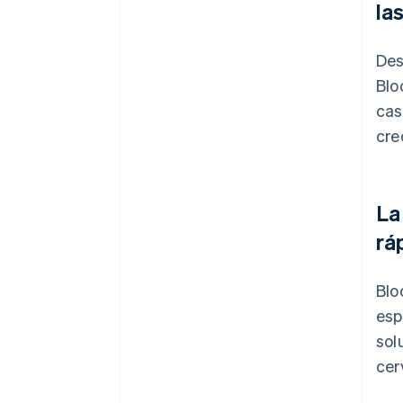
la
Des
Blo
cas
cre
La
rá
Blo
esp
sol
cer