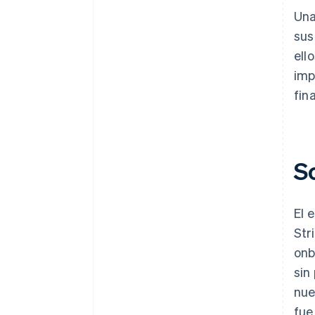
Una
sus
ell
imp
fin
S
El 
Str
onb
sin
nue
fue