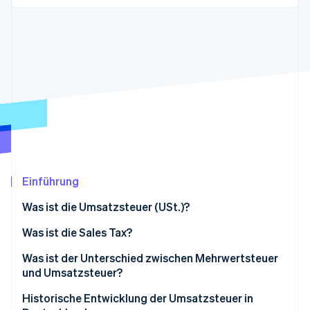
Betrugsprävention
Ecosystem
Atlas
Start-up-Gründung
Partner
Stripe App-Marktplatz
Climate
CO₂-Entnahme
Identity
Online-Identitätsprüfung
Einführung
Stripe-Sessions 2026
Erfahren Sie, wie Stripe Lösungen für die W
Was ist die Umsatzsteuer (USt.)?
Jetzt ansehen
Was ist die Sales Tax?
Was ist der Unterschied zwischen Mehrwertsteuer
und Umsatzsteuer?
Historische Entwicklung der Umsatzsteuer in