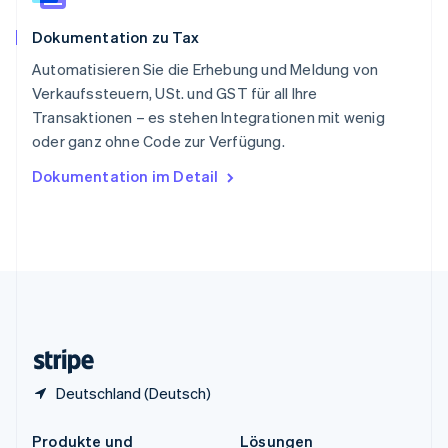
China
English
简体中文
Dokumentation zu Tax
Spanien
Español
English
Automatisieren Sie die Erhebung und Meldung von
Thailand
Verkaufssteuern, USt. und GST für all Ihre
ไทย
English
Transaktionen – es stehen Integrationen mit wenig
Tschechische Republik
oder ganz ohne Code zur Verfügung.
English
Ungarn
Dokumentation im Detail
English
Vereinigte Arabische Emirate
English
Vereinigte Staaten
English
Español
简体中文
Vereinigtes Königreich
English
Zypern
English
Deutschland (Deutsch)
Produkte und
Lösungen