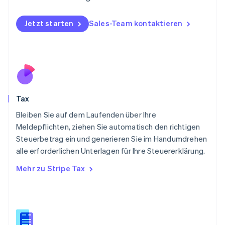
Nederlands
English
Norwegen
English
Jetzt starten
Sales-Team kontaktieren
Österreich
Deutsch
English
Polen
English
Portugal
Português
English
Rumänien
Tax
English
Schweden
Bleiben Sie auf dem Laufenden über Ihre
Svenska
English
Meldepflichten, ziehen Sie automatisch den richtigen
Schweiz
Steuerbetrag ein und generieren Sie im Handumdrehen
Deutsch
Français
Italiano
English
alle erforderlichen Unterlagen für Ihre Steuererklärung.
Singapur
English
简体中文
Mehr zu Stripe Tax
Slowakei
English
Slowenien
English
Italiano
Sonderverwaltungsregion Hongkong,