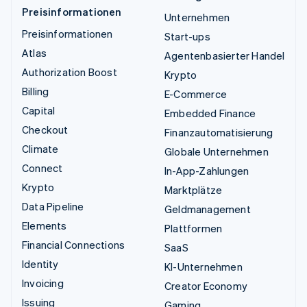
Preisinformationen
Unternehmen
Preisinformationen
Start-ups
Atlas
Agentenbasierter Handel
Authorization Boost
Krypto
Billing
E-Commerce
Capital
Embedded Finance
Checkout
Finanzautomatisierung
Climate
Globale Unternehmen
Connect
In-App-Zahlungen
Krypto
Marktplätze
Data Pipeline
Geldmanagement
Elements
Plattformen
Financial Connections
SaaS
Identity
KI-Unternehmen
Invoicing
Creator Economy
Issuing
Gaming