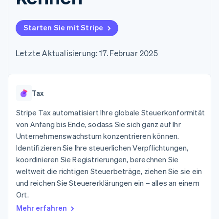
Data Pipeline
Geldmanagement
Marktplatz auf
Zugriff auf mehr als
Datensynchronisierung
Produkt-Roadmap
Plattformen
Grundlagen der
125
Stripe Sessions
SaaS
Abonnementverwaltung
Starten Sie mit Stripe
Terminal
Karriere
Zahlungen vor Ort
Newsroom
So setzen Sie
Authorization
Stripe Press
nutzungsbasierte
Letzte Aktualisierung: 17. Februar 2025
Boost
Abrechnung um
Nach Branche
Optimierung der
Stablecoin-gestützte
Autorisierungsraten
Karten ausgeben: So
Link
KI-Unternehmen
Kontakt
geht´s
Beschleunigter
Tax
Creator Economy
Bereitstellung und
Bezahlvorgang
Gaming
Verwaltung von
Sales-Team
Financial
Bewirtung, Reisen und
Stripe Tax automatisiert Ihre globale Steuerkonformität
Diensten mit Agenten
kontaktieren
Connections
Freizeit
Partner werden
von Anfang bis Ende, sodass Sie sich ganz auf Ihr
Verbundene
Versicherungen
Unternehmenswachstum konzentrieren können.
Medien und
Finanzdaten
Unterhaltung
Identifizieren Sie Ihre steuerlichen Verpflichtungen,
Ressourcen
Gemeinnützige
koordinieren Sie Registrierungen, berechnen Sie
Organisationen
weltweit die richtigen Steuerbeträge, ziehen Sie sie ein
Fachdienstleistungen
App-Integrationen
Mehr
Öffentlicher Sektor
Code-Beispiele
und reichen Sie Steuererklärungen ein – alles an einem
Product roadmap
Einzelhandel
Entwickler-Blog
Ort.
Ausblick
API-Status
Mehr erfahren
Radar