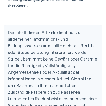
akzeptieren.
Der Inhalt dieses Artikels dient nur zu
allgemeinen Informations- und
Bildungszwecken und sollte nicht als Rechts-
oder Steuerberatung interpretiert werden.
Stripe übernimmt keine Gewähr oder Garantie
Australien
für die Richtigkeit, Vollständigkeit,
English
Angemessenheit oder Aktualität der
Belgien
Informationen in diesem Artikel. Sie sollten
Nederlands
Français
Deutsch
English
Brasilien
den Rat eines in Ihrem steuerlichen
Português
English
Zuständigkeitsbereich zugelassenen
Bulgarien
English
kompetenten Rechtsbeistands oder von einer
Dänemark
Steuerberatungsstelle einholen und sich