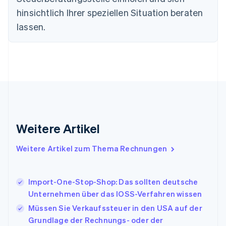
English
Deutschland
hinsichtlich Ihrer speziellen Situation beraten
Deutsch
English
lassen.
Estland
English
Festlandchina
简体中文
English
Finnland
English
Svenska
Frankreich
Français
English
Gibraltar
English
Weitere Artikel
Griechenland
English
Weitere Artikel zum Thema Rechnungen
Indien
English
Irland
Import-One-Stop-Shop: Das sollten deutsche
English
Unternehmen über das IOSS-Verfahren wissen
Italien
Italiano
English
Müssen Sie Verkaufssteuer in den USA auf der
Japan
Grundlage der Rechnungs- oder der