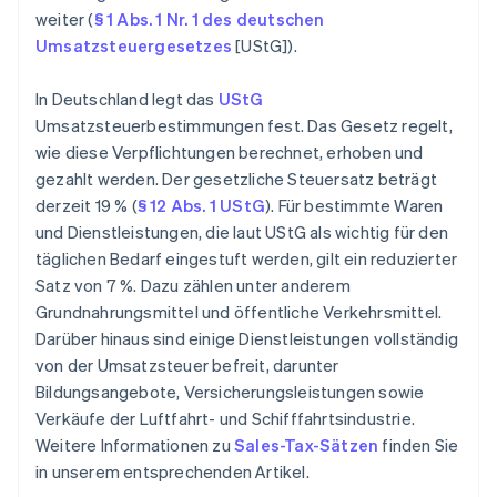
weiter (
§ 1 Abs. 1 Nr. 1 des deutschen
Umsatzsteuergesetzes
[UStG]).
In Deutschland legt das
UStG
Umsatzsteuerbestimmungen fest. Das Gesetz regelt,
wie diese Verpflichtungen berechnet, erhoben und
gezahlt werden. Der gesetzliche Steuersatz beträgt
derzeit 19 % (
§ 12 Abs. 1 UStG
). Für bestimmte Waren
und Dienstleistungen, die laut UStG als wichtig für den
täglichen Bedarf eingestuft werden, gilt ein reduzierter
Satz von 7 %. Dazu zählen unter anderem
Grundnahrungsmittel und öffentliche Verkehrsmittel.
Darüber hinaus sind einige Dienstleistungen vollständig
von der Umsatzsteuer befreit, darunter
Bildungsangebote, Versicherungsleistungen sowie
Verkäufe der Luftfahrt- und Schifffahrtsindustrie.
Weitere Informationen zu
Sales-Tax-Sätzen
finden Sie
in unserem entsprechenden Artikel.