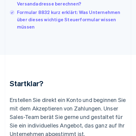
日本語
English
Versandadresse berechnen?
Kanada
Formular 8832 kurz erklärt: Was Unternehmen
English
Français
Kroatien
über dieses wichtige Steuerformular wissen
English
Italiano
müssen
Lettland
English
Liechtenstein
Deutsch
English
Litauen
English
Luxemburg
Français
Deutsch
English
Malaysia
Startklar?
English
简体中文
Malta
English
Erstellen Sie direkt ein Konto und beginnen Sie
Mexiko
mit dem Akzeptieren von Zahlungen. Unser
Español
English
Sales-Team berät Sie gerne und gestaltet für
Neuseeland
Sie ein individuelles Angebot, das ganz auf Ihr
English
Niederlande
Unternehmen abgestimmt ist.