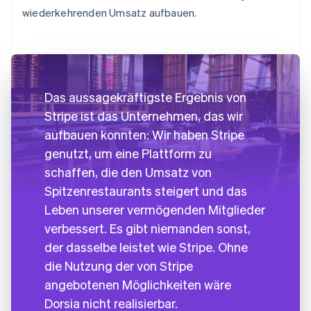
wiederkehrenden Umsatz aufbauen.
Das aussagekräftigste Ergebnis von
Stripe ist das Unternehmen, das wir
aufbauen konnten: Wir haben Stripe
genutzt, um eine Plattform zu
schaffen, die den Umsatz von
Spitzenrestaurants steigert und das
Leben unserer vermögenden Mitglieder
verbessert. Es gibt niemanden sonst,
der dasselbe leistet wie Stripe. Ohne
die Nutzung der von Stripe
angebotenen Möglichkeiten wäre
Dorsia nicht realisierbar.