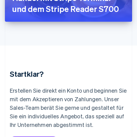
Luxemburg
und dem Stripe Reader S700
Français
Deutsch
English
Malaysia
English
简体中文
Malta
English
Mexiko
Español
English
Neuseeland
English
Niederlande
Nederlands
English
Startklar?
Norwegen
English
Österreich
Erstellen Sie direkt ein Konto und beginnen Sie
Deutsch
English
mit dem Akzeptieren von Zahlungen. Unser
Polen
Sales-Team berät Sie gerne und gestaltet für
English
Portugal
Sie ein individuelles Angebot, das speziell auf
Português
English
Ihr Unternehmen abgestimmt ist.
Rumänien
English