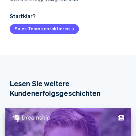
Startklar?
Australien
English
Belgien
Sales-Team kontaktieren
Nederlands
Français
Deutsch
English
Brasilien
Português
English
Bulgarien
English
Dänemark
English
Deutschland
Lesen Sie weitere
Deutsch
English
Estland
Kundenerfolgsgeschichten
English
Festlandchina
简体中文
English
Finnland
English
Svenska
Frankreich
Français
English