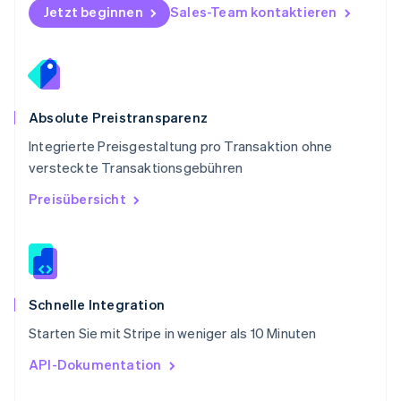
Schweden
Jetzt beginnen
Sales-Team kontaktieren
Svenska
English
Schweiz
Deutsch
Français
Italiano
English
Singapur
English
简体中文
Slowakei
Absolute Preistransparenz
English
Integrierte Preisgestaltung pro Transaktion ohne
Slowenien
versteckte Transaktionsgebühren
English
Italiano
Sonderverwaltungsregion Hongkong,
Preisübersicht
China
English
简体中文
Spanien
Español
English
Thailand
ไทย
English
Schnelle Integration
Tschechische Republik
Starten Sie mit Stripe in weniger als 10 Minuten
English
Ungarn
API-Dokumentation
English
Vereinigte Arabische Emirate