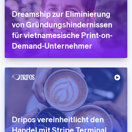
Gibraltar
English
Dreamship zur Eliminierung
Griechenland
English
von Gründungshindernissen
Indien
für vietnamesische Print-on-
English
Irland
Demand-Unternehmer
English
Italien
Italiano
English
Japan
日本語
English
Kanada
English
Français
Kroatien
English
Italiano
Lettland
English
Liechtenstein
Deutsch
English
Dripos vereinheitlicht den
Litauen
Handel mit Stripe Terminal
English