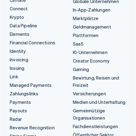
Climate
Globale Unternehmen
Connect
In-App-Zahlungen
Krypto
Marktplätze
Data Pipeline
Geldmanagement
Elements
Plattformen
Financial Connections
SaaS
Identity
KI-Unternehmen
Invoicing
Creator Economy
Issuing
Gaming
Link
Bewirtung, Reisen und
Managed Payments
Freizeit
Zahlungslinks
Versicherungen
Payments
Medien und Unterhaltung
Payouts
Gemeinnützige
Organisationen
Radar
Fachdienstleistungen
Revenue Recognition
Öffentlicher Sektor