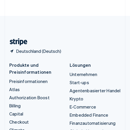
English
Vereinigte Staaten
English
Español
简体中文
Vereinigtes Königreich
English
Zypern
English
Deutschland (Deutsch)
Produkte und
Lösungen
Preisinformationen
Unternehmen
Preisinformationen
Start-ups
Atlas
Agentenbasierter Handel
Authorization Boost
Krypto
Billing
E-Commerce
Capital
Embedded Finance
Checkout
Finanzautomatisierung