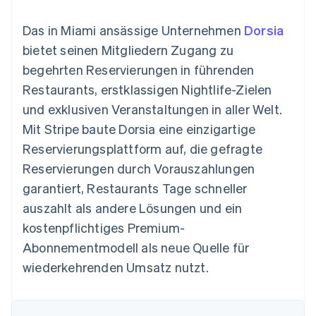
Data Pipeline
Geldmanagement
Marktplatz auf
Zugriff auf mehr als
Datensynchronisierung
Produkt-Roadmap
Plattformen
Grundlagen der
Das in Miami ansässige Unternehmen
Dorsia
125
Stripe Sessions
SaaS
Abonnementverwaltung
Terminal
Karriere
bietet seinen Mitgliedern Zugang zu
Zahlungen vor Ort
Newsroom
So setzen Sie
begehrten Reservierungen in führenden
Authorization
Stripe Press
nutzungsbasierte
Boost
Abrechnung um
Restaurants, erstklassigen Nightlife-Zielen
Nach Branche
Optimierung der
Stablecoin-gestützte
und exklusiven Veranstaltungen in aller Welt.
Autorisierungsraten
Karten ausgeben: So
Link
KI-Unternehmen
Kontakt
geht´s
Mit Stripe baute Dorsia eine einzigartige
Beschleunigter
Creator Economy
Bereitstellung und
Reservierungsplattform auf, die gefragte
Bezahlvorgang
Gaming
Verwaltung von
Sales-Team
Financial
Bewirtung, Reisen und
Diensten mit Agenten
kontaktieren
Reservierungen durch Vorauszahlungen
Connections
Freizeit
Partner werden
Verbundene
Versicherungen
garantiert, Restaurants Tage schneller
Medien und
Finanzdaten
auszahlt als andere Lösungen und ein
Unterhaltung
Ressourcen
Gemeinnützige
kostenpflichtiges Premium-
Organisationen
Abonnementmodell als neue Quelle für
Fachdienstleistungen
App-Integrationen
Mehr
Öffentlicher Sektor
Code-Beispiele
wiederkehrenden Umsatz nutzt.
Product roadmap
Einzelhandel
Entwickler-Blog
Ausblick
API-Status
Radar