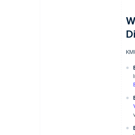
W
Di
KMU