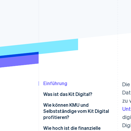
Optimierung der
Datensynchronisier
Autorisierungsraten
Link
Beschleunigter Bezahlvorgang
Financial Connections
Verbundene Finanzdaten
Einführung
Die
Dat
Was ist das Kit Digital?
zu 
Wie können KMU und
Un
Selbstständige vom Kit Digital
dig
profitieren?
Dig
Wie hoch ist die finanzielle