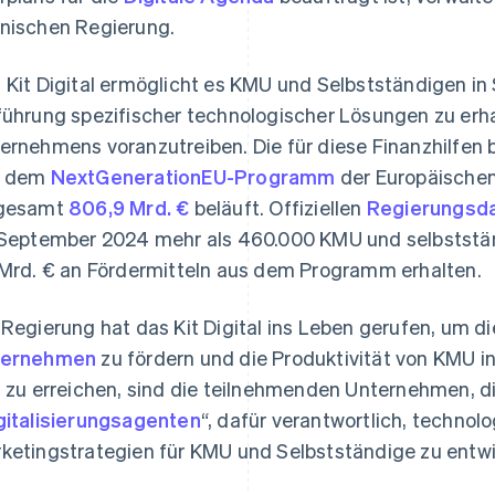
nischen Regierung.
 Kit Digital ermöglicht es KMU und Selbstständigen in 
führung spezifischer technologischer Lösungen zu erhal
ernehmens voranzutreiben. Die für diese Finanzhilfen 
s dem
NextGenerationEU-Programm
der Europäischen 
sgesamt
806,9 Mrd. €
beläuft. Offiziellen
Regierungsd
 September 2024 mehr als 460.000 KMU und selbststä
 Mrd. € an Fördermitteln aus dem Programm erhalten.
 Regierung hat das Kit Digital ins Leben gerufen, um d
ternehmen
zu fördern und die Produktivität von KMU i
l zu erreichen, sind die teilnehmenden Unternehmen, 
gitalisierungsagenten
“, dafür verantwortlich, techn
ketingstrategien für KMU und Selbstständige zu entwick