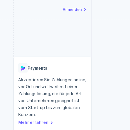
Anmelden
Ressourcen
Ecosystem
Kontakt
nd Marktplätze
Mehr
App-Integrationen
Partner
Sales-Team kontaktieren
Product roadmap
Code-Beispiele
Stripe App-Marktplatz
Partner werden
Ausblick
 Plattformen
Entwickler-Blog
 platforms
eit
API-Status
Radar
Betrugsprävention
eistungen
Payments
Atlas
onen
virtuelle Karten
Start-up-Gründung
Akzeptieren Sie Zahlungen online,
vor Ort und weltweit mit einer
Climate
CO₂-Entnahme
Zahlungslösung, die für jede Art
von Unternehmen geeignet ist –
Identity
Online-Identitätsprüfung
vom Start-up bis zum globalen
Konzern.
Mehr erfahren