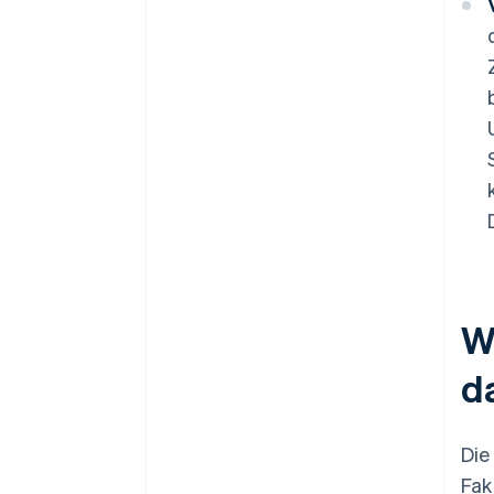
W
da
Die
Fak