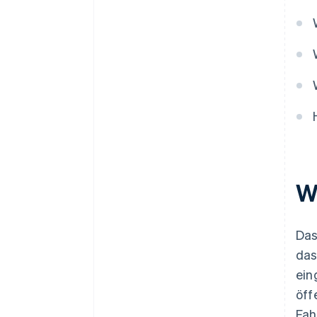
Digital für soziale Netzwerke
ausgeben?
Wie hoch ist der maximale
Zuschuss des Kit Digital für
selbstständige Einzelpersonen?
Wie entscheidet man, wo die
Mittel des Kit Digital eingesetzt
werden?
Wa
Das
da
ein
öff
Fah