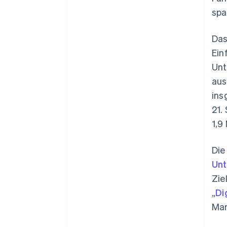
spa
Das
Ein
Unt
au
in
21.
1,9
Die
Un
Zie
„
Di
Mar