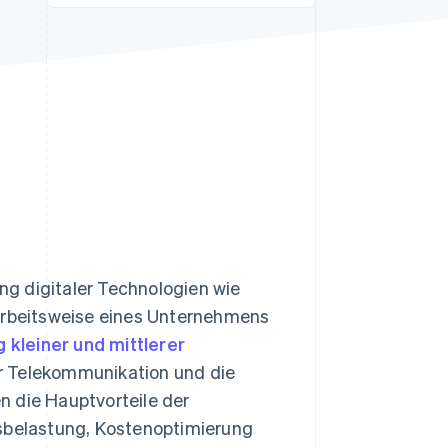
Stripe-Sessions 2026
Erfahren Sie, wie Stripe
Lösungen für die
Wirtschaftsinfrastruktur
für KI aufbaut.
Jetzt ansehen
ung digitaler Technologien wie
rbeitsweise eines Unternehmens
g kleiner und mittlerer
ür Telekommunikation und die
n die Hauptvorteile der
tsbelastung, Kostenoptimierung