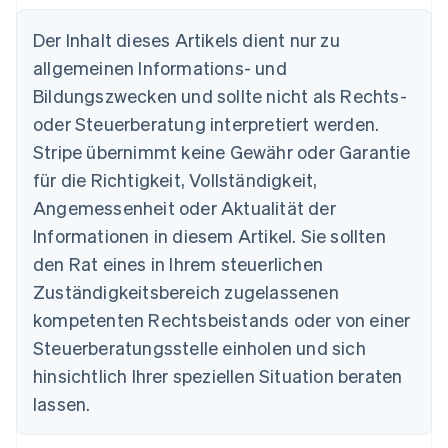
Der Inhalt dieses Artikels dient nur zu
Australien
allgemeinen Informations- und
English
Belgien
Bildungszwecken und sollte nicht als Rechts-
Nederlands
Français
Deutsch
English
oder Steuerberatung interpretiert werden.
Brasilien
Stripe übernimmt keine Gewähr oder Garantie
Português
English
Bulgarien
für die Richtigkeit, Vollständigkeit,
English
Angemessenheit oder Aktualität der
Dänemark
Informationen in diesem Artikel. Sie sollten
English
Deutschland
den Rat eines in Ihrem steuerlichen
Deutsch
English
Zuständigkeitsbereich zugelassenen
Estland
English
kompetenten Rechtsbeistands oder von einer
Festlandchina
Steuerberatungsstelle einholen und sich
简体中文
English
Finnland
hinsichtlich Ihrer speziellen Situation beraten
English
Svenska
lassen.
Frankreich
Français
English