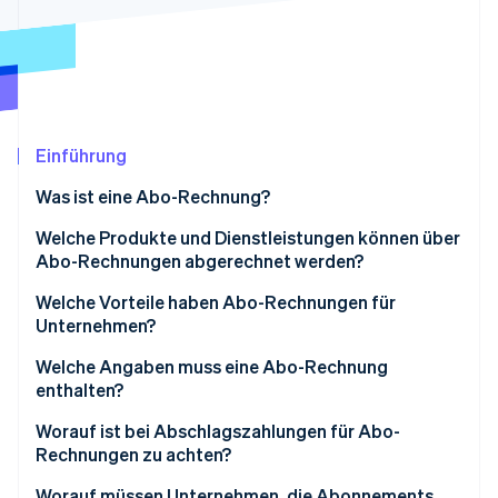
Betrugsprävention
Ecosystem
Atlas
Start-up-Gründung
Partner
Stripe App-Marktplatz
Climate
CO₂-Entnahme
Einführung
Was ist eine Abo-Rechnung?
Welche Produkte und Dienstleistungen können über
Stripe-Sessions 2026
Abo-Rechnungen abgerechnet werden?
Erfahren Sie, wie Stripe Lösungen für die Wirtschaft
Jetzt ansehen
Digitale Dienstleistungen
Welche Vorteile haben Abo-Rechnungen für
Unternehmen?
Physische Produkte
Welche Angaben muss eine Abo-Rechnung
Service- und Membership-Abos
enthalten?
Worauf ist bei Abschlagszahlungen für Abo-
Rechnungen zu achten?
Worauf müssen Unternehmen, die Abonnements