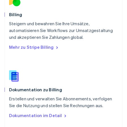
Schweden
Svenska
English
Schweiz
Billing
Deutsch
Français
Italiano
English
Steigern und bewahren Sie Ihre Umsätze,
Singapur
English
简体中文
automatisieren Sie Workflows zur Umsatzgestaltung
Slowakei
und akzeptieren Sie Zahlungen global.
English
Mehr zu Stripe Billing
Slowenien
English
Italiano
Sonderverwaltungsregion Hongkong,
China
English
简体中文
Spanien
Español
English
Dokumentation zu Billing
Thailand
ไทย
English
Erstellen und verwalten Sie Abonnements, verfolgen
Tschechische Republik
Sie die Nutzung und stellen Sie Rechnungen aus.
English
Ungarn
Dokumentation im Detail
English
Vereinigte Arabische Emirate