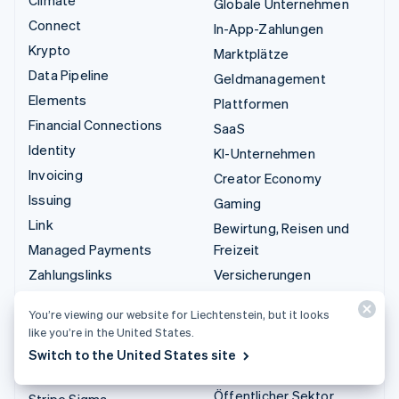
Climate
Globale Unternehmen
Connect
In-App-Zahlungen
Krypto
Marktplätze
Data Pipeline
Geldmanagement
Elements
Plattformen
Financial Connections
SaaS
Identity
KI-Unternehmen
Invoicing
Creator Economy
Issuing
Gaming
Link
Bewirtung, Reisen und
Managed Payments
Freizeit
Zahlungslinks
Versicherungen
Payments
Medien und Unterhaltung
You’re viewing our website for Liechtenstein, but it looks
Payouts
Gemeinnützige
like you’re in the United States.
Organisationen
Radar
Switch to the United States site
Fachdienstleistungen
Revenue Recognition
Öffentlicher Sektor