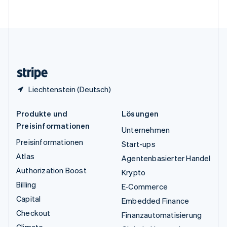
English
Vereinigte Staaten
English
Español
简体中文
Vereinigtes Königreich
English
Zypern
English
Liechtenstein (Deutsch)
Produkte und
Lösungen
Preisinformationen
Unternehmen
Preisinformationen
Start-ups
Atlas
Agentenbasierter Handel
Authorization Boost
Krypto
Billing
E-Commerce
Capital
Embedded Finance
Checkout
Finanzautomatisierung