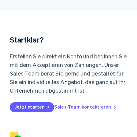
Luxemburg
Français
Deutsch
English
Malaysia
English
简体中文
Malta
English
Startklar?
Mexiko
Español
English
Neuseeland
Erstellen Sie direkt ein Konto und beginnen Sie
English
mit dem Akzeptieren von Zahlungen. Unser
Niederlande
Nederlands
English
Sales-Team berät Sie gerne und gestaltet für
Norwegen
Sie ein individuelles Angebot, das ganz auf Ihr
English
Österreich
Unternehmen abgestimmt ist.
Deutsch
English
Polen
Jetzt starten
Sales-Team kontaktieren
English
Portugal
Português
English
Rumänien
English