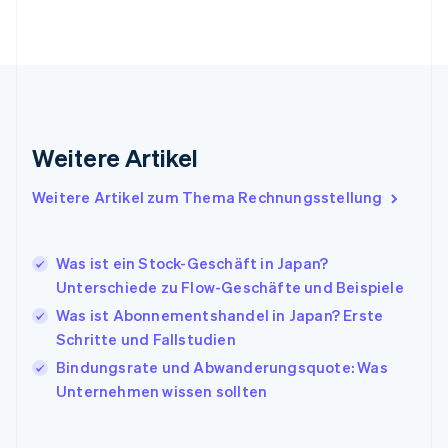
Gibraltar
English
Griechenland
English
Indien
English
Irland
Weitere Artikel
English
Italien
Italiano
English
Weitere Artikel zum Thema Rechnungsstellung
Japan
日本語
English
Kanada
Was ist ein Stock-Geschäft in Japan?
English
Français
Unterschiede zu Flow-Geschäfte und Beispiele
Kroatien
English
Italiano
Was ist Abonnementshandel in Japan? Erste
Lettland
Schritte und Fallstudien
English
Bindungsrate und Abwanderungsquote: Was
Liechtenstein
Unternehmen wissen sollten
Deutsch
English
Litauen
English