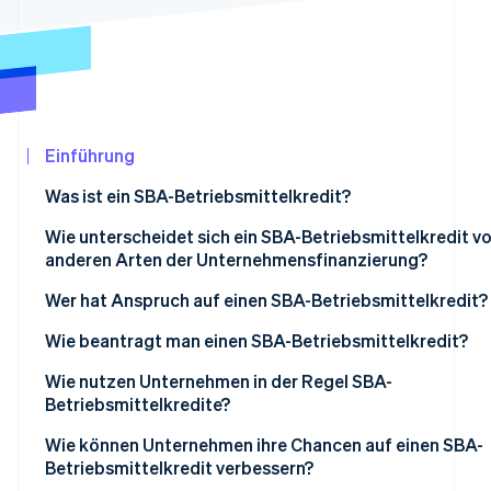
Betrugsprävention
Ecosystem
Atlas
Start-up-Gründung
Partner
Stripe App-Marktplatz
Climate
CO₂-Entnahme
Identity
Einführung
Online-Identitätsprüfung
Was ist ein SBA-Betriebsmittelkredit?
Wie unterscheidet sich ein SBA-Betriebsmittelkredit v
anderen Arten der Unternehmensfinanzierung?
Stripe-Sessions 2026
Kosten
Wer hat Anspruch auf einen SBA-Betriebsmittelkredit?
Erfahren Sie, wie Stripe Lösungen für die Wirtschaf
Jetzt ansehen
Rückzahlungsbedingungen
Typ und Größe des Unternehmens
Wie beantragt man einen SBA-Betriebsmittelkredit?
Qualifizierung
Verwendung der Mittel
Wählen Sie die richtige SBA-Kreditart
Wie nutzen Unternehmen in der Regel SBA-
Betriebsmittelkredite?
Schnelligkeit
Finanzielle Glaubwürdigkeit
Organisieren Sie Ihre Unterlagen
Schließen von Liquiditätslücken
Wie können Unternehmen ihre Chancen auf einen SBA-
Bestehen des Unternehmens
Finden Sie einen von der SBA zugelassenen Kreditgebe
Betriebsmittelkredit verbessern?
Finanzierung der Inventar- und Lieferkosten