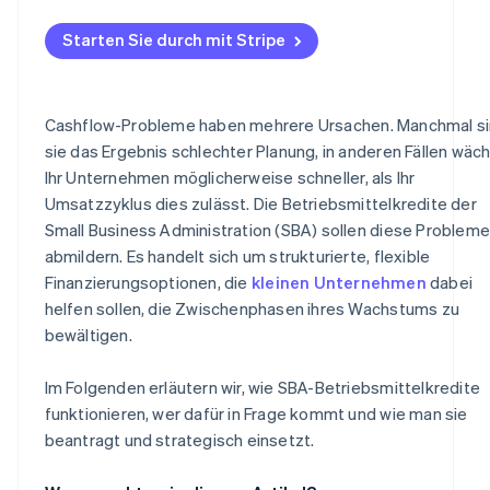
„Kredit woanders“-Anforderung
Übermitteln Sie Ihren Antrag
Stärken Sie Ihr Finanzprofil
Überbrückung von Nebensaisonzeiten
Starten Sie durch mit Stripe
Weitere Anforderungen
Warten Sie auf Genehmigung
Erstellen Sie eine spezifische Kreditbegründung
Subventionierung von Lohnkosten und Neueinstellunge
Finalisieren Sie die Vereinbarung
Organisieren Sie Ihre Dokumentation gründlich
Umsetzung von Marketing- und Wachstumsinitiativen
Cashflow-Probleme haben mehrere Ursachen. Manchmal s
Heben Sie Ihre Erfahrung hervor
sie das Ergebnis schlechter Planung, in anderen Fällen wäc
Erzeugen eines Notfallpuffers
Ihr Unternehmen möglicherweise schneller, als Ihr
Bieten Sie Sicherheiten an, wenn Sie können
Refinanzierung teurer Schulden
Umsatzzyklus dies zulässt. Die Betriebsmittelkredite der
Stellen Sie einen Antrag, bevor Sie in eine Krise geraten
Small Business Administration (SBA) sollen diese Probleme
abmildern. Es handelt sich um strukturierte, flexible
Arbeiten Sie mit dem richtigen Kreditgeber zusammen
bitten Sie um Rat
Finanzierungsoptionen, die
kleinen Unternehmen
dabei
helfen sollen, die Zwischenphasen ihres Wachstums zu
bewältigen.
Im Folgenden erläutern wir, wie SBA-Betriebsmittelkredite
funktionieren, wer dafür in Frage kommt und wie man sie
beantragt und strategisch einsetzt.