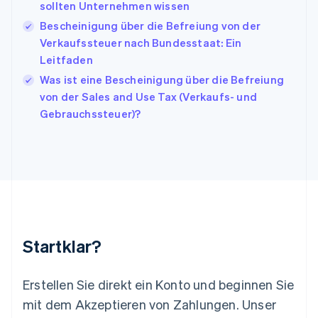
sollten Unternehmen wissen
Italien
Italiano
English
Bescheinigung über die Befreiung von der
Japan
Verkaufssteuer nach Bundesstaat: Ein
日本語
English
Leitfaden
Kanada
Was ist eine Bescheinigung über die Befreiung
English
Français
Kroatien
von der Sales and Use Tax (Verkaufs- und
English
Italiano
Gebrauchssteuer)?
Lettland
English
Liechtenstein
Deutsch
English
Litauen
English
Luxemburg
Français
Deutsch
English
Malaysia
Startklar?
English
简体中文
Malta
English
Erstellen Sie direkt ein Konto und beginnen Sie
Mexiko
mit dem Akzeptieren von Zahlungen. Unser
Español
English