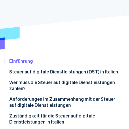
Betrugsprävention
Ecosystem
Atlas
Start-up-Gründung
Partner
Stripe App-Marktplatz
Climate
CO₂-Entnahme
Identity
Online-Identitätsprüfung
Einführung
Steuer auf digitale Dienstleistungen (DST) in Italien
Stripe-Sessions 2026
Was ist die italienische Steuer auf digitale
Wer muss die Steuer auf digitale Dienstleistungen
Erfahren Sie, wie Stripe Lösungen für die Wirtschaft
Dienstleistungen?
zahlen?
Jetzt ansehen
So wird die Steuer auf digitale Dienstleistungen
Ausnahmen von der Steuer auf digitale
Anforderungen im Zusammenhang mit der Steuer
berechnet
Dienstleistungen
auf digitale Dienstleistungen
Jährliche Erklärung
Zuständigkeit für die Steuer auf digitale
Dienstleistungen in Italien
Fristen und Zahlungsmethoden für die Steuer auf