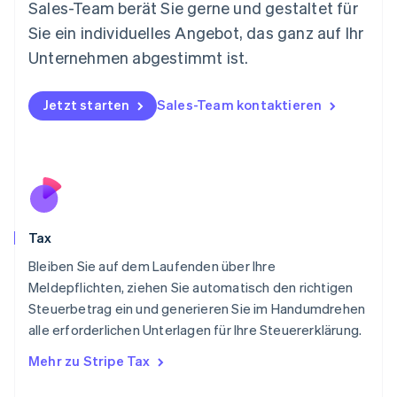
Sales-Team berät Sie gerne und gestaltet für
Neuseeland
Sie ein individuelles Angebot, das ganz auf Ihr
English
Niederlande
Unternehmen abgestimmt ist.
Nederlands
English
Norwegen
English
Jetzt starten
Sales-Team kontaktieren
Österreich
Deutsch
English
Polen
English
Portugal
Português
English
Rumänien
Tax
English
Schweden
Bleiben Sie auf dem Laufenden über Ihre
Svenska
English
Meldepflichten, ziehen Sie automatisch den richtigen
Schweiz
Steuerbetrag ein und generieren Sie im Handumdrehen
Deutsch
Français
Italiano
English
alle erforderlichen Unterlagen für Ihre Steuererklärung.
Singapur
English
简体中文
Mehr zu Stripe Tax
Slowakei
English