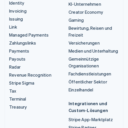
Identity
KI-Unternehmen
Invoicing
Creator Economy
Issuing
Gaming
Link
Bewirtung, Reisen und
Managed Payments
Freizeit
Zahlungslinks
Versicherungen
Payments
Medien und Unterhaltung
Payouts
Gemeinnützige
Organisationen
Radar
Fachdienstleistungen
Revenue Recognition
Öffentlicher Sektor
Stripe Sigma
Einzelhandel
Tax
Terminal
Integrationen und
Treasury
Custom-Lösungen
Stripe App-Marktplatz
Stripe Partner