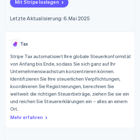
Data Pipeline
Mit Stripe loslegen
Geldmanagement
Marktplatz auf
Zugriff auf mehr als
Datensynchronisierung
Produkt-Roadmap
Plattformen
Grundlagen der
125
Stripe Sessions
SaaS
Abonnementverwaltung
Letzte Aktualisierung: 6. Mai 2025
Terminal
Karriere
Zahlungen vor Ort
Newsroom
So setzen Sie
Authorization
Stripe Press
nutzungsbasierte
Boost
Abrechnung um
Nach Branche
Optimierung der
Tax
Stablecoin-gestützte
Autorisierungsraten
Karten ausgeben: So
Link
KI-Unternehmen
Kontakt
geht´s
Stripe Tax automatisiert Ihre globale Steuerkonformität
Beschleunigter
Creator Economy
Bereitstellung und
von Anfang bis Ende, sodass Sie sich ganz auf Ihr
Bezahlvorgang
Gaming
Verwaltung von
Sales-Team
Unternehmenswachstum konzentrieren können.
Financial
Bewirtung, Reisen und
Diensten mit Agenten
kontaktieren
Connections
Freizeit
Identifizieren Sie Ihre steuerlichen Verpflichtungen,
Partner werden
Verbundene
Versicherungen
koordinieren Sie Registrierungen, berechnen Sie
Medien und
Finanzdaten
weltweit die richtigen Steuerbeträge, ziehen Sie sie ein
Unterhaltung
Ressourcen
Gemeinnützige
und reichen Sie Steuererklärungen ein – alles an einem
Organisationen
Ort.
Fachdienstleistungen
App-Integrationen
Mehr
Öffentlicher Sektor
Code-Beispiele
Mehr erfahren
Product roadmap
Einzelhandel
Entwickler-Blog
Ausblick
API-Status
Radar