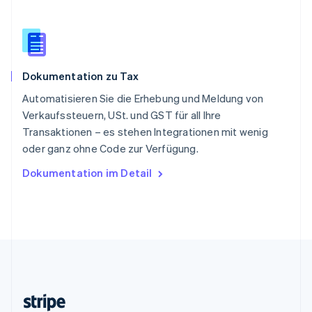
Slowenien
English
Italiano
Sonderverwaltungsregion Hongkong,
China
English
简体中文
Dokumentation zu Tax
Spanien
Español
English
Automatisieren Sie die Erhebung und Meldung von
Thailand
Verkaufssteuern, USt. und GST für all Ihre
ไทย
English
Transaktionen – es stehen Integrationen mit wenig
Tschechische Republik
oder ganz ohne Code zur Verfügung.
English
Ungarn
Dokumentation im Detail
English
Vereinigte Arabische Emirate
English
Vereinigte Staaten
English
Español
简体中文
Vereinigtes Königreich
English
Zypern
English