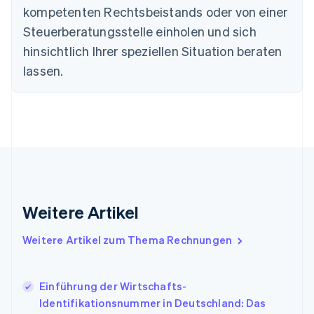
Bulgarien
kompetenten Rechtsbeistands oder von einer
English
Steuerberatungsstelle einholen und sich
Dänemark
hinsichtlich Ihrer speziellen Situation beraten
English
Deutschland
lassen.
Deutsch
English
Estland
English
Festlandchina
简体中文
English
Finnland
English
Svenska
Frankreich
Français
English
Gibraltar
Weitere Artikel
English
Griechenland
Weitere Artikel zum Thema Rechnungen
English
Indien
English
Einführung der Wirtschafts-
Irland
Identifikationsnummer in Deutschland: Das
English