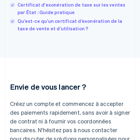
Finlande
Certificat d'exonération de taxe sur les ventes
English
Svenska
par État : Guide pratique
France
Qu’est-ce qu’un certificat d’exonération de la
Français
English
taxe de vente et d’utilisation ?
Gibraltar
English
Grèce
English
Hongrie
English
Inde
English
Irlande
Envie de vous lancer ?
English
Italie
Italiano
English
Créez un compte et commencez à accepter
Japon
日本語
English
des paiements rapidement, sans avoir à signer
Lettonie
de contrat ni à fournir vos coordonnées
English
bancaires. N'hésitez pas à nous contacter
Liechtenstein
pour discuter de solutions personnalisées pour
Deutsch
English