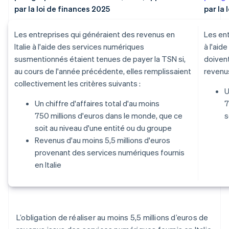
par la loi de finances 2025
par la 
Les entreprises qui généraient des revenus en
Les ent
Italie à l'aide des services numériques
à l'ai
susmentionnés étaient tenues de payer la TSN si,
doivent
au cours de l'année précédente, elles remplissaient
revenus
collectivement les critères suivants :
U
Un chiffre d'affaires total d'au moins
7
750 millions d'euros dans le monde, que ce
s
soit au niveau d'une entité ou du groupe
Revenus d'au moins 5,5 millions d'euros
provenant des services numériques fournis
en Italie
L’obligation de réaliser au moins 5,5 millions d’euros de