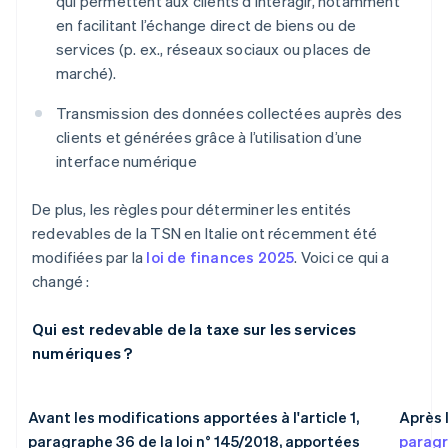
qui permettent aux clients d’interagir, notamment
en facilitant l’échange direct de biens ou de
services (p. ex., réseaux sociaux ou places de
marché).
Transmission des données collectées auprès des
clients et générées grâce à l’utilisation d’une
interface numérique
De plus, les règles pour déterminer les entités
redevables de la TSN en Italie ont récemment été
modifiées par la
loi de finances 2025
. Voici ce qui a
changé :
Qui est redevable de la taxe sur les services
numériques ?
Avant les modifications apportées à l'article 1,
Après 
paragraphe 36 de la loi n° 145/2018, apportées
paragr