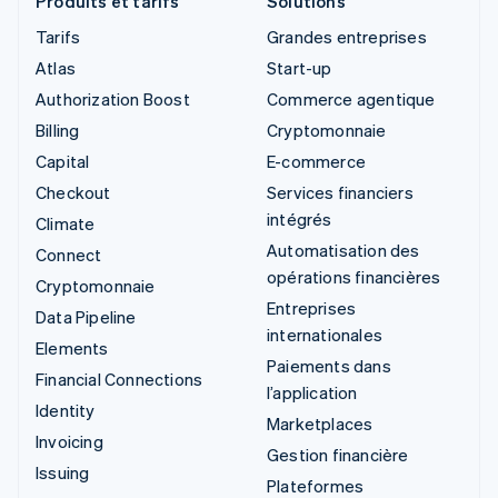
Produits et tarifs
Solutions
Tarifs
Grandes entreprises
Atlas
Start-up
Authorization Boost
Commerce agentique
Billing
Cryptomonnaie
Capital
E-commerce
Checkout
Services financiers
intégrés
Climate
Automatisation des
Connect
opérations financières
Cryptomonnaie
Entreprises
Data Pipeline
internationales
Elements
Paiements dans
Financial Connections
l’application
Identity
Marketplaces
Invoicing
Gestion financière
Issuing
Plateformes