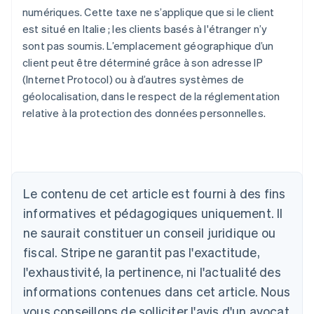
numériques. Cette taxe ne s’applique que si le client
est situé en Italie ; les clients basés à l'étranger n’y
sont pas soumis. L’emplacement géographique d’un
client peut être déterminé grâce à son adresse IP
(Internet Protocol) ou à d’autres systèmes de
géolocalisation, dans le respect de la réglementation
relative à la protection des données personnelles.
Le contenu de cet article est fourni à des fins
Allemagne
informatives et pédagogiques uniquement. Il
Deutsch
English
ne saurait constituer un conseil juridique ou
Australie
fiscal. Stripe ne garantit pas l'exactitude,
English
Autriche
l'exhaustivité, la pertinence, ni l'actualité des
Deutsch
English
informations contenues dans cet article. Nous
Belgique
vous conseillons de solliciter l'avis d'un avocat
Nederlands
Français
Deutsch
English