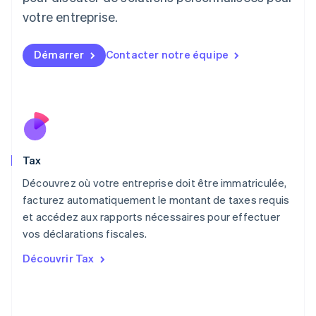
Lituanie
votre entreprise.
English
Luxembourg
Français
Deutsch
English
Démarrer
Contacter notre équipe
Malaisie
English
简体中文
Malte
English
Mexique
Español
English
Norvège
Tax
English
Nouvelle-Zélande
Découvrez où votre entreprise doit être immatriculée,
English
facturez automatiquement le montant de taxes requis
Pays-Bas
et accédez aux rapports nécessaires pour effectuer
Nederlands
English
vos déclarations fiscales.
Pologne
English
Découvrir Tax
Portugal
Português
English
R.A.S. de Hong Kong, Chine
English
简体中文