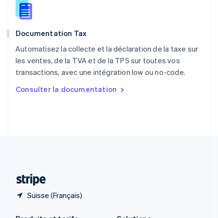
République tchèque
English
Roumanie
Documentation Tax
English
Royaume-Uni
Automatisez la collecte et la déclaration de la taxe sur
English
les ventes, de la TVA et de la TPS sur toutes vos
Singapour
transactions, avec une intégration low ou no-code.
English
简体中文
Slovaquie
Consulter la documentation
English
Slovénie
English
Italiano
Suède
Svenska
English
Suisse
Deutsch
Français
Italiano
English
Thaïlande
ไทย
English
Suisse (Français)