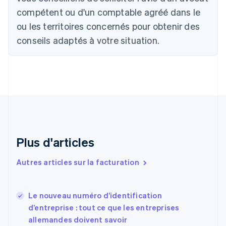
Brésil
compétent ou d'un comptable agréé dans le
Português
English
ou les territoires concernés pour obtenir des
Bulgarie
English
conseils adaptés à votre situation.
Canada
English
Français
Chine continentale
简体中文
English
Chypre
English
Croatie
English
Italiano
Danemark
English
Plus d'articles
Émirats arabes unis
English
Autres articles sur la facturation
Espagne
Español
English
Estonie
Le nouveau numéro d’identification
English
d’entreprise : tout ce que les entreprises
États-Unis
allemandes doivent savoir
English
Español
简体中文