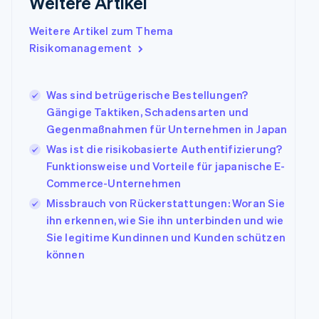
Weitere Artikel
Griechenland
English
Weitere Artikel zum Thema
Indien
Risikomanagement
English
Irland
English
Was sind betrügerische Bestellungen?
Italien
Gängige Taktiken, Schadensarten und
Italiano
English
Japan
Gegenmaßnahmen für Unternehmen in Japan
日本語
English
Was ist die risikobasierte Authentifizierung?
Kanada
Funktionsweise und Vorteile für japanische E-
English
Français
Commerce-Unternehmen
Kroatien
English
Italiano
Missbrauch von Rückerstattungen: Woran Sie
Lettland
ihn erkennen, wie Sie ihn unterbinden und wie
English
Sie legitime Kundinnen und Kunden schützen
Liechtenstein
können
Deutsch
English
Litauen
English
Luxemburg
Français
Deutsch
English