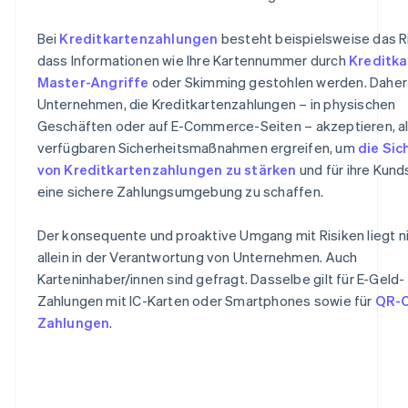
Bei
Kreditkartenzahlungen
besteht beispielsweise das Ri
dass Informationen wie Ihre Kartennummer durch
Kreditka
Master-Angriffe
oder Skimming gestohlen werden. Dahe
Unternehmen, die Kreditkartenzahlungen – in physischen
Geschäften oder auf E-Commerce-Seiten – akzeptieren, al
verfügbaren Sicherheitsmaßnahmen ergreifen, um
die Sic
von Kreditkartenzahlungen zu stärken
und für ihre Kund
eine sichere Zahlungsumgebung zu schaffen.
Der konsequente und proaktive Umgang mit Risiken liegt n
allein in der Verantwortung von Unternehmen. Auch
Karteninhaber/innen sind gefragt. Dasselbe gilt für E-Geld-
Zahlungen mit IC-Karten oder Smartphones sowie für
QR-
Zahlungen
.