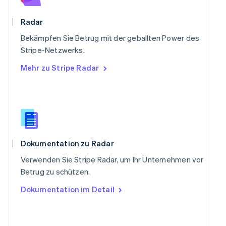
Schweiz
Deutsch
Français
Italiano
English
Radar
Singapur
English
简体中文
Bekämpfen Sie Betrug mit der geballten Power des
Slowakei
Stripe-Netzwerks.
English
Mehr zu Stripe Radar
Slowenien
English
Italiano
Sonderverwaltungsregion Hongkong,
China
English
简体中文
Spanien
Español
English
Thailand
Dokumentation zu Radar
ไทย
English
Verwenden Sie Stripe Radar, um Ihr Unternehmen vor
Tschechische Republik
Betrug zu schützen.
English
Ungarn
Dokumentation im Detail
English
Vereinigte Arabische Emirate
English
Vereinigte Staaten