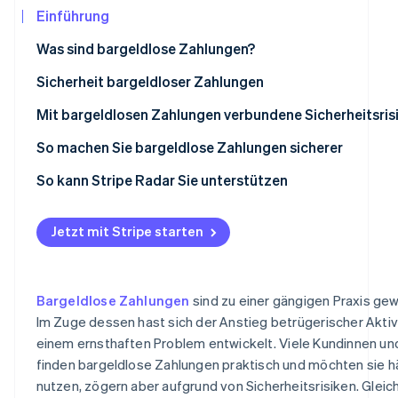
Betrugsprävention
Ecosystem
Einführung
Atlas
Was sind bargeldlose Zahlungen?
Start-up-Gründung
Partner
Stripe App-Marktplatz
Climate
Sicherheit bargeldloser Zahlungen
CO₂-Entnahme
Mit bargeldlosen Zahlungen verbundene Sicherheitsris
Identity
Online-Identitätsprüfung
Kredit- und Debitkartenzahlungen
So machen Sie bargeldlose Zahlungen sicherer
Smartphone-Zahlungen (NFC-Zahlungen)
So kann Stripe Radar Sie unterstützen
QR-Code-Zahlungen
Jetzt mit Stripe starten
Stripe-Sessions 2026
Erfahren Sie, wie Stripe Lösungen für die Wirtschaf
Jetzt ansehen
Bargeldlose Zahlungen
sind zu einer gängigen Praxis ge
Im Zuge dessen hast sich der Anstieg betrügerischer Aktiv
einem ernsthaften Problem entwickelt. Viele Kundinnen u
finden bargeldlose Zahlungen praktisch und möchten sie h
nutzen, zögern aber aufgrund von Sicherheitsrisiken. Gleic