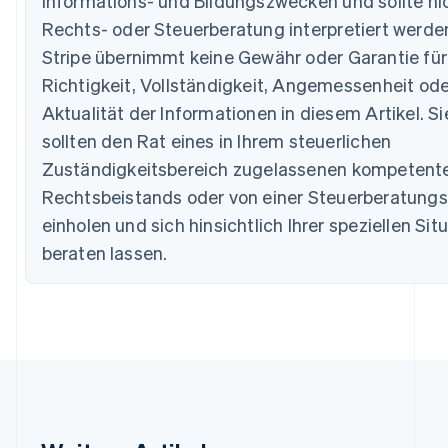
Informations- und Bildungszwecken und sollte nic
Australien
Rechts- oder Steuerberatung interpretiert werde
English
Stripe übernimmt keine Gewähr oder Garantie für
Belgien
Nederlands
Français
Deutsch
English
Richtigkeit, Vollständigkeit, Angemessenheit ode
Brasilien
Aktualität der Informationen in diesem Artikel. Si
Português
English
Bulgarien
sollten den Rat eines in Ihrem steuerlichen
English
Zuständigkeitsbereich zugelassenen kompetent
Dänemark
Rechtsbeistands oder von einer Steuerberatungs
English
Deutschland
einholen und sich hinsichtlich Ihrer speziellen Sit
Deutsch
English
beraten lassen.
Estland
English
Festlandchina
简体中文
English
Finnland
English
Svenska
Frankreich
Français
English
Gibraltar
English