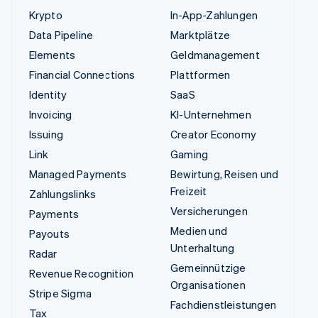
Krypto
In-App-Zahlungen
Data Pipeline
Marktplätze
Elements
Geldmanagement
Financial Connections
Plattformen
Identity
SaaS
Invoicing
KI-Unternehmen
Issuing
Creator Economy
Link
Gaming
Managed Payments
Bewirtung, Reisen und
Freizeit
Zahlungslinks
Versicherungen
Payments
Medien und
Payouts
Unterhaltung
Radar
Gemeinnützige
Revenue Recognition
Organisationen
Stripe Sigma
Fachdienstleistungen
Tax