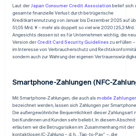
Laut der
Japan Consumer Credit Association
belief sich 
gesamte finanzielle Verlust durch betrügerische
Kreditkartennutzung von Januar bis Dezember 2025 auf ü
51,05 Mrd. ¥ – mehr als doppelt so viel wie 2020 (25,3 Mrd. 
Angesichts dessen ist es für Unternehmen wichtig, die ne
Version der
Credit Card Security Guidelines
zu erfüllen –
im Interesse von Verbraucherschutz und Rechtskonformitä
sondern auch zur Wahrung der eigenen Vertrauenswürdigke
Smartphone-Zahlungen (NFC-Zahlun
Mit Smartphone-Zahlungen, die auch als
mobile Zahlunge
bezeichnet werden, lassen sich Zahlungen per Smartphone
Die außergewöhnliche Bequemlichkeit dieser Zahlungsart 
bei Kundinnen und Kunden sehr beliebt. In diesem Abschnit
erläutern wir die Betrugsrisiken im Zusammenhang mit der
kontaktlosen IC-Zahlung – d. h. „Tap-to-Pay“ –, die