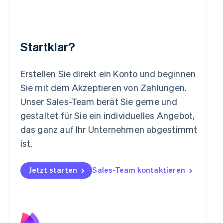
Malaysia
English
简体中文
Malta
English
Startklar?
Mexiko
Español
English
Neuseeland
Erstellen Sie direkt ein Konto und beginnen
English
Sie mit dem Akzeptieren von Zahlungen.
Niederlande
Nederlands
English
Unser Sales-Team berät Sie gerne und
Norwegen
gestaltet für Sie ein individuelles Angebot,
English
Österreich
das ganz auf Ihr Unternehmen abgestimmt
Deutsch
English
ist.
Polen
English
Portugal
Jetzt starten
Sales-Team kontaktieren
Português
English
Rumänien
English
Schweden
Svenska
English