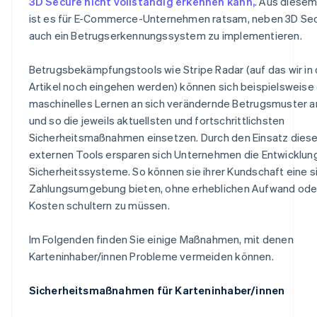
3D Secure nicht vollständig erkennen kann,
. Aus diese
ist es für E-Commerce-Unternehmen ratsam, neben 3D Se
auch ein Betrugserkennungssystem zu implementieren.
Betrugsbekämpfungstools wie Stripe Radar (auf das wir in
Artikel noch eingehen werden) können sich beispielsweise
maschinelles Lernen an sich verändernde Betrugsmuster 
und so die jeweils aktuellsten und fortschrittlichsten
Sicherheitsmaßnahmen einsetzen. Durch den Einsatz diese
externen Tools ersparen sich Unternehmen die Entwicklun
Sicherheitssysteme. So können sie ihrer Kundschaft eine s
Zahlungsumgebung bieten, ohne erheblichen Aufwand ode
Kosten schultern zu müssen.
Im Folgenden finden Sie einige Maßnahmen, mit denen
Karteninhaber/innen Probleme vermeiden können.
Sicherheitsmaßnahmen für Karteninhaber/innen