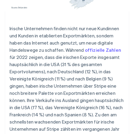
Italien
Italiano
English
Japan
日本語
English
Kanada
Irische Unternehmen finden nicht nur neue Kundinnen
English
Français
und Kunden in etablierten Exportmärkten, sondern
Kroatien
haben das Internet auch genutzt, um neue digitale
English
Italiano
Handelswege zu schaffen. Während
offizielle Zahlen
Lettland
für 2022 zeigen, dass die irischen Exporte insgesamt
English
Liechtenstein
hauptsächlich in die USA (31 % des gesamten
Deutsch
English
Exportvolumens), nach Deutschland (12 %), in das
Litauen
Vereinigte Königreich (11 %) und nach Belgien (9 %)
English
gingen, haben irische Unternehmen über Stripe eine
Luxemburg
noch breitere Palette von Exportmärkten erreichen
Français
Deutsch
English
Malaysia
können. Ihre Verkäufe ins Ausland gingen hauptsächlich
English
简体中文
in die USA (17 %), das Vereinigte Königreich (16 %), nach
Malta
Frankreich (14 %) und nach Spanien (8 %). Zu den am
English
schnellsten wachsenden Exportmärkten für irische
Mexiko
Unternehmen auf Stripe zählten im vergangenen Jahr
Español
English