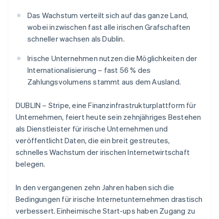
Betrugsprävention
Ecosystem
Das Wachstum verteilt sich auf das ganze Land,
Atlas
Start-up-Gründung
wobei inzwischen fast alle irischen Grafschaften
Partner
Stripe App-Marktplatz
schneller wachsen als Dublin.
Climate
CO₂-Entnahme
Irische Unternehmen nutzen die Möglichkeiten der
Identity
Internationalisierung – fast 56 % des
Online-Identitätsprüfung
Zahlungsvolumens stammt aus dem Ausland.
DUBLIN – Stripe, eine Finanzinfrastrukturplattform für
Unternehmen, feiert heute sein zehnjähriges Bestehen
als Dienstleister für irische Unternehmen und
Stripe-Sessions 2026
veröffentlicht Daten, die ein breit gestreutes,
Erfahren Sie, wie Stripe Lösungen für die Wirtschaft
Jetzt ansehen
schnelles Wachstum der irischen Internetwirtschaft
belegen.
In den vergangenen zehn Jahren haben sich die
Bedingungen für irische Internetunternehmen drastisch
verbessert. Einheimische Start-ups haben Zugang zu