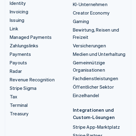
Identity
KI-Unternehmen
Invoicing
Creator Economy
Issuing
Gaming
Link
Bewirtung, Reisen und
Managed Payments
Freizeit
Zahlungslinks
Versicherungen
Payments
Medien und Unterhaltung
Payouts
Gemeinnützige
Organisationen
Radar
Fachdienstleistungen
Revenue Recognition
Öffentlicher Sektor
Stripe Sigma
Einzelhandel
Tax
Terminal
Integrationen und
Treasury
Custom-Lösungen
Stripe App-Marktplatz
Stripe Partner