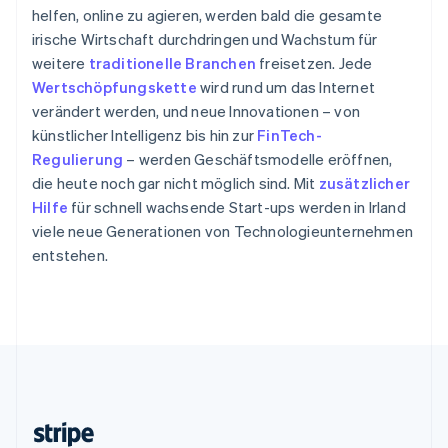
Slowenien
helfen, online zu agieren, werden bald die gesamte
English
Italiano
irische Wirtschaft durchdringen und Wachstum für
Sonderverwaltungsregion Hongkong,
weitere
traditionelle Branchen
freisetzen. Jede
China
Wertschöpfungskette
wird rund um das Internet
English
简体中文
verändert werden, und neue Innovationen – von
Spanien
künstlicher Intelligenz bis hin zur
FinTech-
Español
English
Thailand
Regulierung
– werden Geschäftsmodelle eröffnen,
ไทย
English
die heute noch gar nicht möglich sind. Mit
zusätzlicher
Tschechische Republik
Hilfe
für schnell wachsende Start-ups werden in Irland
English
viele neue Generationen von Technologieunternehmen
Ungarn
entstehen.
English
Vereinigte Arabische Emirate
English
Vereinigte Staaten
English
Español
简体中文
Vereinigtes Königreich
English
Zypern
English