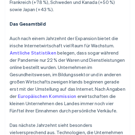
Frankreich (+78 %), Schweden und Kanada (+50 %)
Neuseeland
sowie Japan (+43 %).
English
Niederlande
Nederlands
English
Das Gesamtbild
Norwegen
English
Auch nach einem Jahrzehnt der Expansion bietet die
Österreich
irische Internetwirtschaft viel Raum für Wachstum.
Deutsch
English
Polen
Amtliche Statistiken
belegen, dass sogar während
English
der Pandemie nur 22 % der Waren und Dienstleistungen
Portugal
online bestellt wurden. Unternehmen im
Português
English
Gesundheitswesen, im Bildungssektor und in anderen
Rumänien
großen Wirtschaftszweigen Irlands beginnen gerade
English
Schweden
erst mit der Umstellung auf das Internet. Nach Angaben
Svenska
English
der
Europäischen Kommission
erwirtschaften die
Schweiz
kleinen Unternehmen des Landes immer noch vier
Deutsch
Français
Italiano
English
Fünftel ihrer Einnahmen durch persönliche Verkäufe.
Singapur
English
简体中文
Slowakei
Das nächste Jahrzehnt sieht besonders
English
vielversprechend aus. Technologien, die Unternehmen