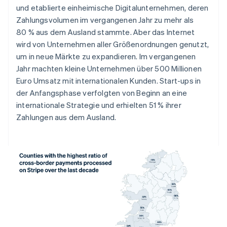
Bulgarien
und etablierte einheimische Digitalunternehmen, deren
English
Zahlungsvolumen im vergangenen Jahr zu mehr als
Dänemark
80 % aus dem Ausland stammte. Aber das Internet
English
wird von Unternehmen aller Größenordnungen genutzt,
Deutschland
um in neue Märkte zu expandieren. Im vergangenen
Deutsch
English
Estland
Jahr machten kleine Unternehmen über 500 Millionen
English
Euro Umsatz mit internationalen Kunden. Start-ups in
Festlandchina
der Anfangsphase verfolgten von Beginn an eine
简体中文
English
internationale Strategie und erhielten 51 % ihrer
Finnland
Zahlungen aus dem Ausland.
English
Svenska
Frankreich
Français
English
Gibraltar
English
Griechenland
English
Indien
English
Irland
English