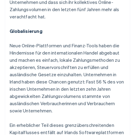
Unternehmen und dass sich ihr kollektives Online-
Zahlungsvolumen in den letzten fünf Jahren mehr als
verachtfacht hat.
Globalisierung
Neue Online-Plattformen und Finanz-Tools haben die
Hindernisse für den internationalen Handel abgebaut
und machen es einfach, lokale Zahlungsmethoden zu
akzeptieren, Steuervorschriften zu erfüllen und
ausländische Gesetze einzuhalten. Unternehmen in
Irland haben diese Chancen genutzt: Fast 56 % des von
irischen Unternehmen in den letzten zehn Jahren
abgewickelten Zahlungsvolumens stammte von
Australien
ausländischen Verbraucherinnen und Verbrauchern
English
sowie Unternehmen.
Belgien
Nederlands
Français
Deutsch
English
Ein erheblicher Teil dieses grenzüberschreitenden
Brasilien
Kapitalflusses entfällt auf Irlands Softwareplattformen
Português
English