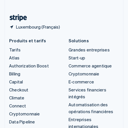
Deutsch
Français
Italiano
English
Thaïlande
ไทย
English
Luxembourg (Français)
Produits et tarifs
Solutions
Tarifs
Grandes entreprises
Atlas
Start-up
Authorization Boost
Commerce agentique
Billing
Cryptomonnaie
Capital
E-commerce
Checkout
Services financiers
intégrés
Climate
Automatisation des
Connect
opérations financières
Cryptomonnaie
Entreprises
Data Pipeline
internationales