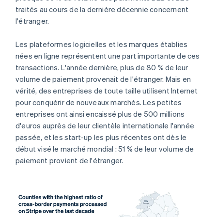
Deutsch
English
traités au cours de la dernière décennie concernent
Australie
l'étranger.
English
Autriche
Les plateformes logicielles et les marques établies
Deutsch
English
Belgique
nées en ligne représentent une part importante de ces
Nederlands
Français
Deutsch
English
transactions. L'année dernière, plus de 80 % de leur
Brésil
volume de paiement provenait de l'étranger. Mais en
Português
English
vérité, des entreprises de toute taille utilisent Internet
Bulgarie
pour conquérir de nouveaux marchés. Les petites
English
Canada
entreprises ont ainsi encaissé plus de 500 millions
English
Français
d'euros auprès de leur clientèle internationale l'année
Chine continentale
passée, et les start-up les plus récentes ont dès le
简体中文
English
début visé le marché mondial : 51 % de leur volume de
Chypre
paiement provient de l'étranger.
English
Croatie
English
Italiano
Danemark
English
Émirats arabes unis