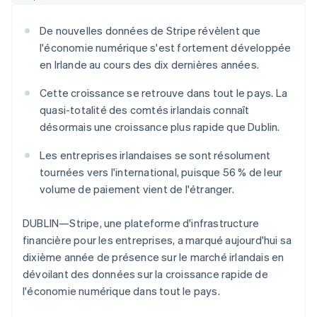
Découvrez les prochaines évolutions
Commerce en ligne
De nouvelles données de Stripe révèlent que
Radar
Prévention de la fraude
l'économie numérique s'est fortement développée
Écosystème
en Irlande au cours des dix dernières années.
Atlas
Constitution de start-up
Partenaires
Cette croissance se retrouve dans tout le pays. La
Climate
Stripe App Marketplace
quasi-totalité des comtés irlandais connaît
Élimination du carbone
désormais une croissance plus rapide que Dublin.
Identity
Vérification de l'identité
Les entreprises irlandaises se sont résolument
tournées vers l'international, puisque 56 % de leur
volume de paiement vient de l'étranger.
DUBLIN—Stripe, une plateforme d'infrastructure
Stripe Sessions 2026
financière pour les entreprises, a marqué aujourd'hui sa
Découvrez comment Stripe construit l’infrastructure écono
dixième année de présence sur le marché irlandais en
Regarder la vidéo
dévoilant des données sur la croissance rapide de
l'économie numérique dans tout le pays.