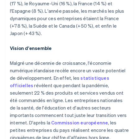
Italiano
English
(17 %), le Royaume-Uni (16 %), la France (14 %) et
Japon
l'Espagne (8 %). L'année passée, les marchés les plus
日本語
English
dynamiques pour ces entreprises étaient la France
Lettonie
(+78 %), la Suède et le Canada (+50 %), et enfin le
English
Japon (+43 %).
Liechtenstein
Deutsch
English
Lituanie
Vision d'ensemble
English
Luxembourg
Malgré une décennie de croissance, l'économie
Français
Deutsch
English
numérique irlandaise recèle encore un vaste potentiel
Malaisie
de développement. En effet, les
statistiques
English
简体中文
Malte
officielles
révèlent que pendant la pandémie,
English
seulement 22 % des produits et services vendus ont
Mexique
été commandés en ligne. Les entreprises nationales
Español
English
de la santé, de l'éducation et d'autres secteurs
Norvège
importants commencent tout juste leur transition vers
English
Nouvelle-Zélande
internet. D'après la
Commission européenne
, les
English
petites entreprises du pays réalisent encore les quatre
Pays-Bas
cinquièmes de leur chiffre d'affaires hors ligne.