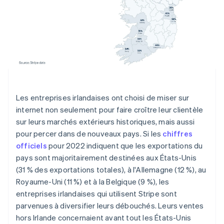
English
Espagne
Español
English
Estonie
English
États-Unis
English
Español
简体中文
Finlande
English
Svenska
France
Les entreprises irlandaises ont choisi de miser sur
Français
English
internet non seulement pour faire croître leur clientèle
Gibraltar
sur leurs marchés extérieurs historiques, mais aussi
English
pour percer dans de nouveaux pays. Si les
chiffres
Grèce
officiels
pour 2022 indiquent que les exportations du
English
Hongrie
pays sont majoritairement destinées aux États-Unis
English
(31 % des exportations totales), à l'Allemagne (12 %), au
Inde
Royaume-Uni (11 %) et à la Belgique (9 %), les
English
entreprises irlandaises qui utilisent Stripe sont
Irlande
parvenues à diversifier leurs débouchés. Leurs ventes
English
Italie
hors Irlande concernaient avant tout les États-Unis