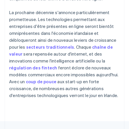
Nederlands
English
Pologne
La prochaine décennie s'annonce particulièrement
English
Portugal
prometteuse. Les technologies permettant aux
Português
English
entreprises d'être présentes en ligne seront bientôt
R.A.S. de Hong Kong, Chine
omniprésentes dans l'économie irlandaise et
English
简体中文
débloqueront ainsi de nouveaux leviers de croissance
République tchèque
pour les
secteurs traditionnels
. Chaque
chaîne de
English
valeur
sera repensée autour d'internet, et des
Roumanie
innovations comme l'intelligence artificielle ou la
English
Royaume-Uni
régulation des fintech
feront éclore de nouveaux
English
modèles commerciaux encore impossibles aujourd'hui.
Singapour
Avec un
coup de pouce
aux start-up en forte
English
简体中文
croissance, de nombreuses autres générations
Slovaquie
d'entreprises technologiques verront le jour en Irlande.
English
Slovénie
English
Italiano
Suède
Svenska
English
Suisse