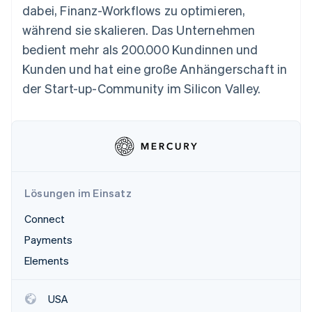
Betrugsprävention
dabei, Finanz-Workflows zu optimieren,
Ecosystem
Atlas
während sie skalieren. Das Unternehmen
Start-up-Gründung
Partner
bedient mehr als 200.000 Kundinnen und
Stripe App-Marktplatz
Climate
Kunden und hat eine große Anhängerschaft in
CO₂-Entnahme
der Start-up-Community im Silicon Valley.
Identity
Online-Identitätsprüfung
Stripe-Sessions 2026
Lösungen im Einsatz
Erfahren Sie, wie Stripe Lösungen für die Wirtschaft
Jetzt ansehen
Connect
Payments
Elements
USA