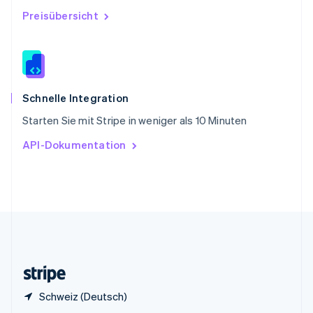
Sonderverwaltungsregion Hongkong,
Preisübersicht
China
English
简体中文
Spanien
Español
English
Thailand
ไทย
English
Schnelle Integration
Tschechische Republik
Starten Sie mit Stripe in weniger als 10 Minuten
English
Ungarn
API-Dokumentation
English
Vereinigte Arabische Emirate
English
Vereinigte Staaten
English
Español
简体中文
Vereinigtes Königreich
English
Zypern
English
Schweiz (Deutsch)