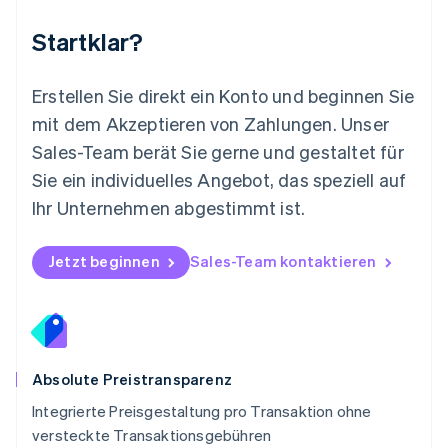
Niederlande
Nederlands
English
Startklar?
Norwegen
English
Österreich
Erstellen Sie direkt ein Konto und beginnen Sie
Deutsch
English
mit dem Akzeptieren von Zahlungen. Unser
Polen
Sales-Team berät Sie gerne und gestaltet für
English
Portugal
Sie ein individuelles Angebot, das speziell auf
Português
English
Ihr Unternehmen abgestimmt ist.
Rumänien
English
Schweden
Jetzt beginnen
Sales-Team kontaktieren
Svenska
English
Schweiz
Deutsch
Français
Italiano
English
Singapur
English
简体中文
Slowakei
Absolute Preistransparenz
English
Integrierte Preisgestaltung pro Transaktion ohne
Slowenien
versteckte Transaktionsgebühren
English
Italiano