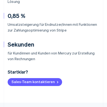
Lösung
0,85 %
Umsatzsteigerung für Endnutzer/innen mit Funktionen
zur Zahlungsoptimierung von Stripe
Sekunden
für Kundinnen und Kunden von Mercury zur Erstellung
von Rechnungen
Startklar?
Australien
English
Belgien
Sales-Team kontaktieren
Nederlands
Français
Deutsch
English
Brasilien
Português
English
Bulgarien
English