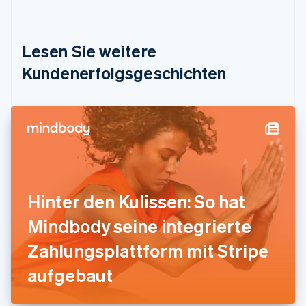
Dänemark
English
Deutschland
Lesen Sie weitere
Deutsch
English
Estland
Kundenerfolgsgeschichten
English
Festlandchina
简体中文
English
Finnland
English
Svenska
Frankreich
Français
English
Gibraltar
English
Hinter den Kulissen: So hat
Griechenland
English
Mindbody seine integrierte
Indien
Zahlungsplattform mit Stripe
English
Irland
aufgebaut
English
Italien
Italiano
English