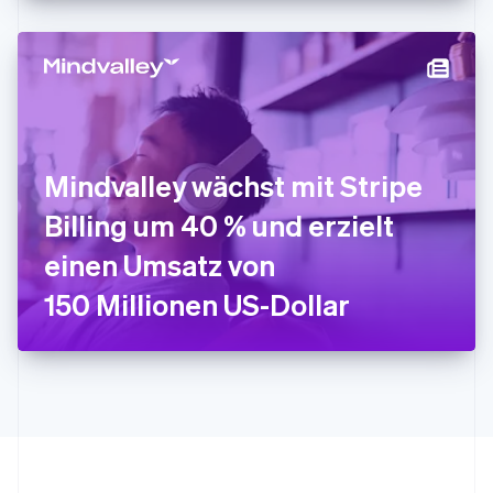
Japan
日本語
English
Kanada
English
Français
Kroatien
English
Italiano
Lettland
English
Mindvalley wächst mit Stripe
Liechtenstein
Deutsch
English
Billing um 40 % und erzielt
Litauen
einen Umsatz von
English
Luxemburg
150 Millionen US-Dollar
Français
Deutsch
English
Malaysia
English
简体中文
Malta
English
Mexiko
Español
English
Neuseeland
English