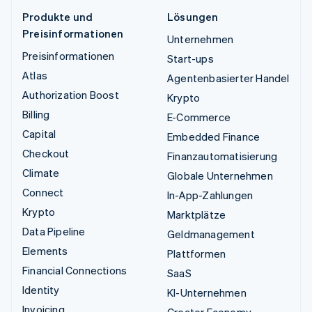
Produkte und
Lösungen
Preisinformationen
Unternehmen
Preisinformationen
Start-ups
Atlas
Agentenbasierter Handel
Authorization Boost
Krypto
Billing
E-Commerce
Capital
Embedded Finance
Checkout
Finanzautomatisierung
Climate
Globale Unternehmen
Connect
In-App-Zahlungen
Krypto
Marktplätze
Data Pipeline
Geldmanagement
Elements
Plattformen
Financial Connections
SaaS
Identity
KI-Unternehmen
Invoicing