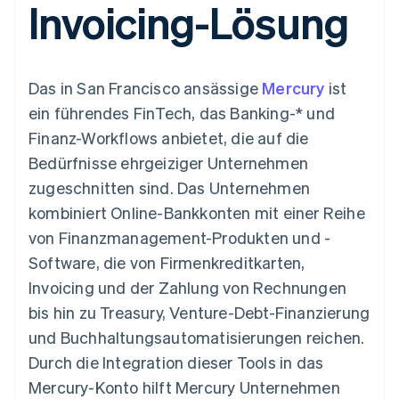
Invoicing-Lösung
Data Pipeline
Geldmanagement
Marktplatz auf
Zugriff auf mehr als
Datensynchronisierung
Produkt-Roadmap
Plattformen
Grundlagen der
125
Stripe Sessions
SaaS
Abonnementverwaltung
Terminal
Karriere
Zahlungen vor Ort
Newsroom
So setzen Sie
Das in San Francisco ansässige
Mercury
ist
Authorization
Stripe Press
nutzungsbasierte
Boost
Abrechnung um
ein führendes FinTech, das Banking-* und
Nach Branche
Optimierung der
Stablecoin-gestützte
Finanz-Workflows anbietet, die auf die
Autorisierungsraten
Karten ausgeben: So
Link
KI-Unternehmen
Kontakt
geht´s
Bedürfnisse ehrgeiziger Unternehmen
Beschleunigter
Creator Economy
Bereitstellung und
zugeschnitten sind. Das Unternehmen
Bezahlvorgang
Gaming
Verwaltung von
Sales-Team
Financial
Bewirtung, Reisen und
Diensten mit Agenten
kontaktieren
kombiniert Online-Bankkonten mit einer Reihe
Connections
Freizeit
Partner werden
Verbundene
Versicherungen
von Finanzmanagement-Produkten und -
Medien und
Finanzdaten
Software, die von Firmenkreditkarten,
Unterhaltung
Ressourcen
Gemeinnützige
Invoicing und der Zahlung von Rechnungen
Organisationen
bis hin zu Treasury, Venture-Debt-Finanzierung
Fachdienstleistungen
App-Integrationen
Mehr
Öffentlicher Sektor
Code-Beispiele
und Buchhaltungsautomatisierungen reichen.
Product roadmap
Einzelhandel
Entwickler-Blog
Durch die Integration dieser Tools in das
Ausblick
API-Status
Mercury-Konto hilft Mercury Unternehmen
Radar