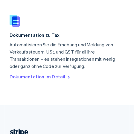
Slowenien
English
Italiano
Sonderverwaltungsregion Hongkong,
China
English
简体中文
Dokumentation zu Tax
Spanien
Español
English
Automatisieren Sie die Erhebung und Meldung von
Thailand
Verkaufssteuern, USt. und GST für all Ihre
ไทย
English
Transaktionen – es stehen Integrationen mit wenig
Tschechische Republik
oder ganz ohne Code zur Verfügung.
English
Ungarn
Dokumentation im Detail
English
Vereinigte Arabische Emirate
English
Vereinigte Staaten
English
Español
简体中文
Vereinigtes Königreich
English
Zypern
English