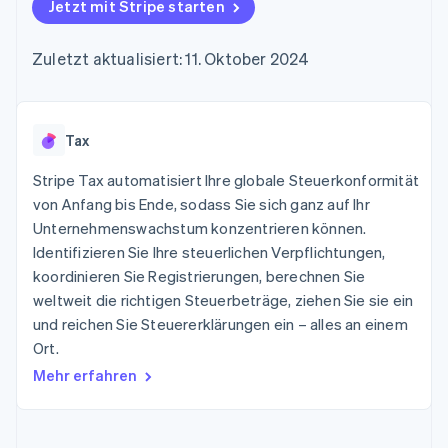
Data Pipeline
Jetzt mit Stripe starten
Geldmanagement
Marktplatz auf
Zugriff auf mehr als
Datensynchronisierung
Produkt-Roadmap
Plattformen
Grundlagen der
125
Stripe Sessions
SaaS
Abonnementverwaltung
Zuletzt aktualisiert: 11. Oktober 2024
Terminal
Karriere
Zahlungen vor Ort
Newsroom
So setzen Sie
Authorization
Stripe Press
nutzungsbasierte
Boost
Abrechnung um
Nach Branche
Optimierung der
Tax
Stablecoin-gestützte
Autorisierungsraten
Karten ausgeben: So
Link
KI-Unternehmen
Kontakt
geht´s
Stripe Tax automatisiert Ihre globale Steuerkonformität
Beschleunigter
Creator Economy
Bereitstellung und
von Anfang bis Ende, sodass Sie sich ganz auf Ihr
Bezahlvorgang
Gaming
Verwaltung von
Sales-Team
Unternehmenswachstum konzentrieren können.
Financial
Bewirtung, Reisen und
Diensten mit Agenten
kontaktieren
Connections
Freizeit
Identifizieren Sie Ihre steuerlichen Verpflichtungen,
Partner werden
Verbundene
Versicherungen
koordinieren Sie Registrierungen, berechnen Sie
Medien und
Finanzdaten
weltweit die richtigen Steuerbeträge, ziehen Sie sie ein
Unterhaltung
Ressourcen
Gemeinnützige
und reichen Sie Steuererklärungen ein – alles an einem
Organisationen
Ort.
Fachdienstleistungen
App-Integrationen
Mehr
Öffentlicher Sektor
Code-Beispiele
Mehr erfahren
Product roadmap
Einzelhandel
Entwickler-Blog
Ausblick
API-Status
Radar