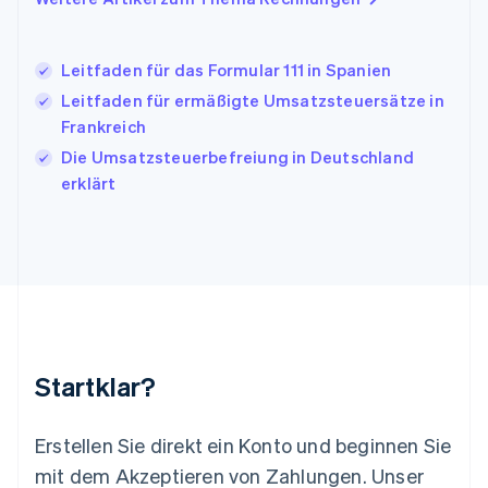
English
Italien
Italiano
English
Japan
Leitfaden für das Formular 111 in Spanien
日本語
English
Leitfaden für ermäßigte Umsatzsteuersätze in
Kanada
Frankreich
English
Français
Kroatien
Die Umsatzsteuerbefreiung in Deutschland
English
Italiano
erklärt
Lettland
English
Liechtenstein
Deutsch
English
Litauen
English
Luxemburg
Français
Deutsch
English
Malaysia
Startklar?
English
简体中文
Malta
English
Erstellen Sie direkt ein Konto und beginnen Sie
Mexiko
mit dem Akzeptieren von Zahlungen. Unser