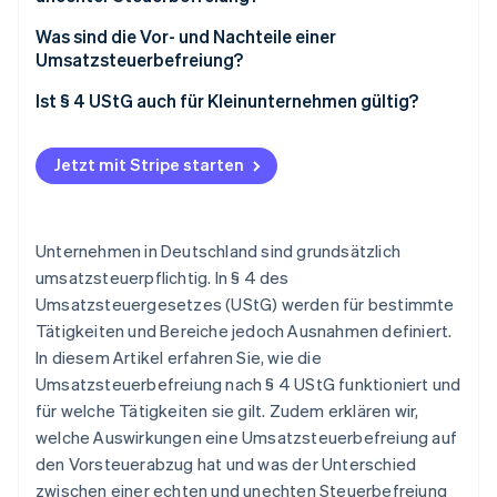
Echte Steuerbefreiungen
Was sind die Vor- und Nachteile einer
Umsatzsteuerbefreiung?
Unechte Steuerbefreiungen
Vorteile einer Umsatzsteuerbefreiung § 4 UStG
Ist § 4 UStG auch für Kleinunternehmen gültig?
Nachteile einer Umsatzsteuerbefreiung § 4 UStG
Jetzt mit Stripe starten
Unternehmen in Deutschland sind grundsätzlich
umsatzsteuerpflichtig. In § 4 des
Umsatzsteuergesetzes (UStG) werden für bestimmte
Tätigkeiten und Bereiche jedoch Ausnahmen definiert.
In diesem Artikel erfahren Sie, wie die
Umsatzsteuerbefreiung nach § 4 UStG funktioniert und
für welche Tätigkeiten sie gilt. Zudem erklären wir,
welche Auswirkungen eine Umsatzsteuerbefreiung auf
den Vorsteuerabzug hat und was der Unterschied
zwischen einer echten und unechten Steuerbefreiung