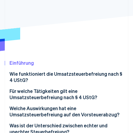
Betrugsprävention
Ecosystem
Atlas
Start-up-Gründung
Partner
Stripe App-Marktplatz
Climate
CO₂-Entnahme
Identity
Online-Identitätsprüfung
Einführung
Wie funktioniert die Umsatzsteuerbefreiung nach §
Stripe-Sessions 2026
4 UStG?
Erfahren Sie, wie Stripe Lösungen für die Wirts
Für welche Tätigkeiten gilt eine
Jetzt ansehen
Umsatzsteuerbefreiung nach § 4 UStG?
Welche Auswirkungen hat eine
Umsatzsteuerbefreiung auf den Vorsteuerabzug?
Was ist der Unterschied zwischen echter und
unechter Steuerbefreiung?