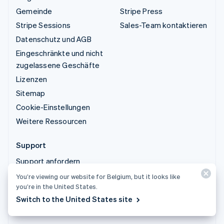
Gemeinde
Stripe Press
Stripe Sessions
Sales-Team kontaktieren
Datenschutz und AGB
Eingeschränkte und nicht
zugelassene Geschäfte
Lizenzen
Sitemap
Cookie-Einstellungen
Weitere Ressourcen
Support
Support anfordern
Verwaltete Supportpläne
You’re viewing our website for Belgium, but it looks like
you’re in the United States.
Switch to the United States site
© 2026 Stripe, LLC