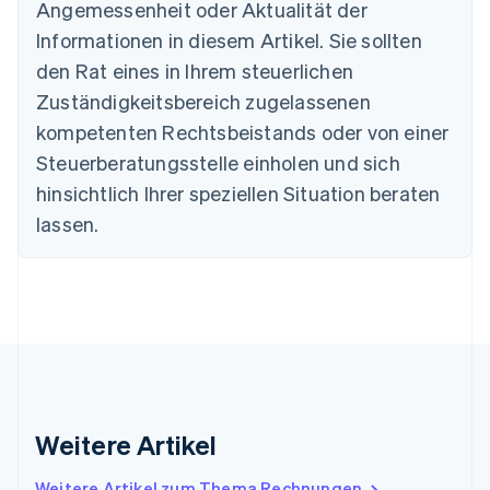
Português
English
Angemessenheit oder Aktualität der
Bulgarien
Informationen in diesem Artikel. Sie sollten
English
Dänemark
den Rat eines in Ihrem steuerlichen
English
Zuständigkeitsbereich zugelassenen
Deutschland
kompetenten Rechtsbeistands oder von einer
Deutsch
English
Estland
Steuerberatungsstelle einholen und sich
English
hinsichtlich Ihrer speziellen Situation beraten
Festlandchina
lassen.
简体中文
English
Finnland
English
Svenska
Frankreich
Français
English
Gibraltar
English
Griechenland
English
Indien
Weitere Artikel
English
Irland
Weitere Artikel zum Thema Rechnungen