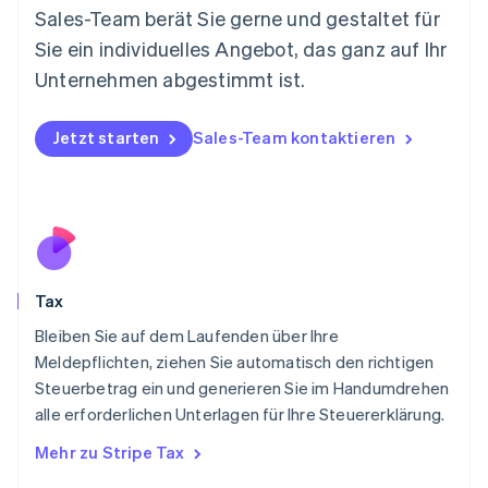
Español
English
Sales-Team berät Sie gerne und gestaltet für
Neuseeland
Sie ein individuelles Angebot, das ganz auf Ihr
English
Niederlande
Unternehmen abgestimmt ist.
Nederlands
English
Norwegen
English
Jetzt starten
Sales-Team kontaktieren
Österreich
Deutsch
English
Polen
English
Portugal
Português
English
Rumänien
Tax
English
Schweden
Bleiben Sie auf dem Laufenden über Ihre
Svenska
English
Meldepflichten, ziehen Sie automatisch den richtigen
Schweiz
Steuerbetrag ein und generieren Sie im Handumdrehen
Deutsch
Français
Italiano
English
alle erforderlichen Unterlagen für Ihre Steuererklärung.
Singapur
English
简体中文
Mehr zu Stripe Tax
Slowakei
English