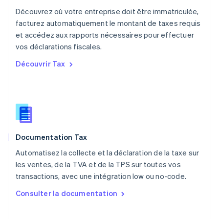
Nouvelle-Zélande
Découvrez où votre entreprise doit être immatriculée,
English
facturez automatiquement le montant de taxes requis
Pays-Bas
et accédez aux rapports nécessaires pour effectuer
Nederlands
English
vos déclarations fiscales.
Pologne
English
Découvrir Tax
Portugal
Português
English
R.A.S. de Hong Kong, Chine
English
简体中文
République tchèque
English
Roumanie
Documentation Tax
English
Royaume-Uni
Automatisez la collecte et la déclaration de la taxe sur
English
les ventes, de la TVA et de la TPS sur toutes vos
Singapour
transactions, avec une intégration low ou no-code.
English
简体中文
Slovaquie
Consulter la documentation
English
Slovénie
English
Italiano