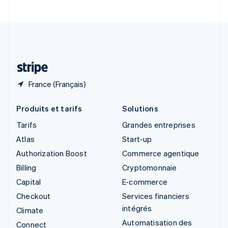
Suède
Svenska
English
Suisse
Deutsch
Français
Italiano
English
Thaïlande
ไทย
English
France (Français)
Produits et tarifs
Solutions
Tarifs
Grandes entreprises
Atlas
Start-up
Authorization Boost
Commerce agentique
Billing
Cryptomonnaie
Capital
E-commerce
Checkout
Services financiers
intégrés
Climate
Automatisation des
Connect