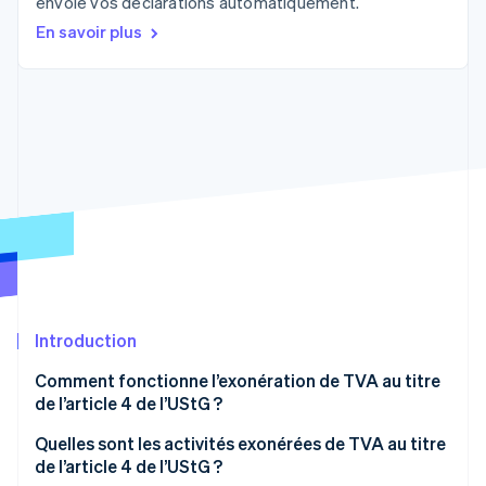
envoie vos déclarations automatiquement.
Découvrez les prochaines évolutions
Commerce en ligne
En savoir plus
Radar
Prévention de la fraude
Écosystème
Atlas
Constitution de start-up
Partenaires
Climate
Stripe App Marketplace
Élimination du carbone
Identity
Vérification de l'identité
Introduction
Stripe Sessions 2026
Découvrez comment Stripe construit l’infrastructure écono
Comment fonctionne l’exonération de TVA au titre
Regarder la vidéo
de l’article 4 de l’UStG ?
Quelles sont les activités exonérées de TVA au titre
de l’article 4 de l’UStG ?