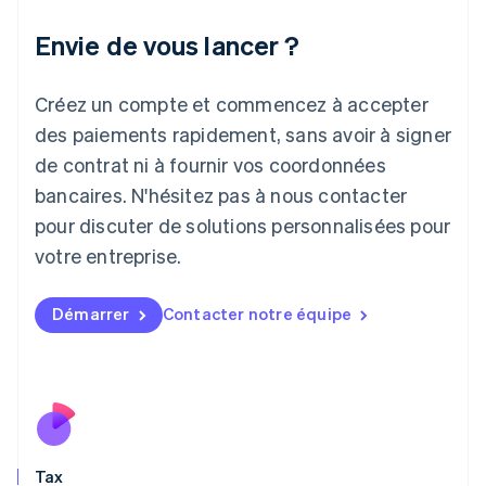
Irlande
Envie de vous lancer ?
English
Italie
Italiano
English
Créez un compte et commencez à accepter
Japon
日本語
English
des paiements rapidement, sans avoir à signer
Lettonie
de contrat ni à fournir vos coordonnées
English
bancaires. N'hésitez pas à nous contacter
Liechtenstein
pour discuter de solutions personnalisées pour
Deutsch
English
Lituanie
votre entreprise.
English
Luxembourg
Français
Deutsch
English
Démarrer
Contacter notre équipe
Malaisie
English
简体中文
Malte
English
Mexique
Español
English
Norvège
Tax
English