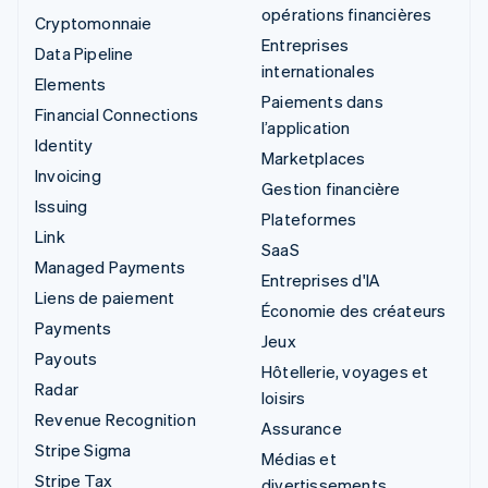
opérations financières
Cryptomonnaie
Entreprises
Data Pipeline
internationales
Elements
Paiements dans
Financial Connections
l’application
Identity
Marketplaces
Invoicing
Gestion financière
Issuing
Plateformes
Link
SaaS
Managed Payments
Entreprises d'IA
Liens de paiement
Économie des créateurs
Payments
Jeux
Payouts
Hôtellerie, voyages et
Radar
loisirs
Revenue Recognition
Assurance
Stripe Sigma
Médias et
Stripe Tax
divertissements