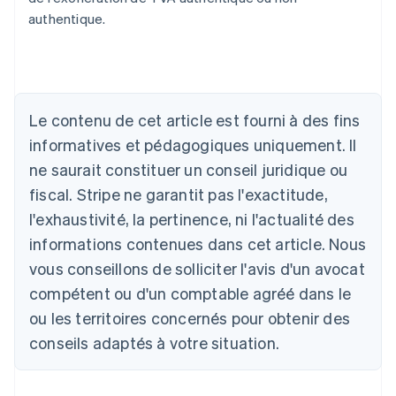
authentique.
Allemagne
Deutsch
English
Australie
English
Le contenu de cet article est fourni à des fins
Autriche
informatives et pédagogiques uniquement. Il
Deutsch
English
Belgique
ne saurait constituer un conseil juridique ou
Nederlands
Français
Deutsch
English
fiscal. Stripe ne garantit pas l'exactitude,
Brésil
l'exhaustivité, la pertinence, ni l'actualité des
Português
English
Bulgarie
informations contenues dans cet article. Nous
English
vous conseillons de solliciter l'avis d'un avocat
Canada
English
Français
compétent ou d'un comptable agréé dans le
Chine continentale
ou les territoires concernés pour obtenir des
简体中文
English
Chypre
conseils adaptés à votre situation.
English
Croatie
English
Italiano