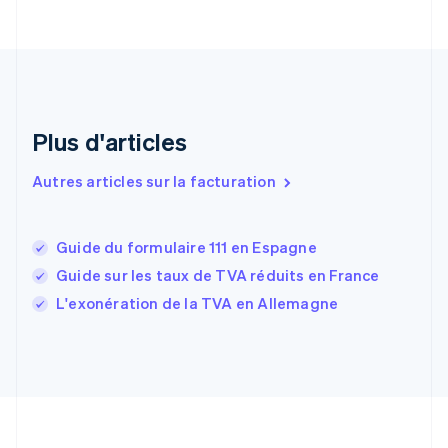
Danemark
English
Émirats arabes unis
English
Espagne
Español
English
Plus d'articles
Estonie
English
Autres articles sur la facturation
États-Unis
English
Español
简体中文
Finlande
English
Svenska
Guide du formulaire 111 en Espagne
France
Guide sur les taux de TVA réduits en France
Français
English
L'exonération de la TVA en Allemagne
Gibraltar
English
Grèce
English
Hongrie
English
Inde
English