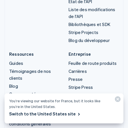
État de l'API
Liste des modifications
de l'API
Bibliothèques et SDK
Stripe Projects
Blog du développeur
Ressources
Entreprise
Guides
Feuille de route produits
Témoignages de nos
Carrières
clients
Presse
Blog
Stripe Press
Communauté
Contactez-nous
You’re viewing our website for France, but it looks like
Sessions : conférence
you’re in the United States.
annuelle
Switch to the United States site
Confidentialité et
conditions générales