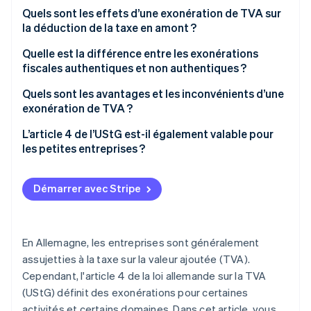
Quels sont les effets d’une exonération de TVA sur
la déduction de la taxe en amont ?
Quelle est la différence entre les exonérations
fiscales authentiques et non authentiques ?
Exonérations de taxe authentiques
Quels sont les avantages et les inconvénients d’une
exonération de TVA ?
Exonérations de taxe non authentiques
Avantages d’une exonération de TVA au titre de
L’article 4 de l’UStG est-il également valable pour
l’article 4 de l’UStG
les petites entreprises ?
Inconvénients d’une exonération de TVA au titre de
l’article 4 de l’UStG
Démarrer avec Stripe
En Allemagne, les entreprises sont généralement
assujetties à la taxe sur la valeur ajoutée (TVA).
Cependant, l'article 4 de la loi allemande sur la TVA
(UStG) définit des exonérations pour certaines
activités et certains domaines. Dans cet article, vous