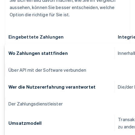
Sie sich ein Bild davon machen, wie Sie im Vergleich
aussehen, können Sie besser entscheiden, welche
Option die richtige für Sie ist.
Eingebettete Zahlungen
Integri
Wo Zahlungen stattfinden
Innerha
Über API mit der Software verbunden
Wer die Nutzererfahrung verantwortet
Die/der 
Der Zahlungsdienstleister
Transak
Umsatzmodell
zu ande