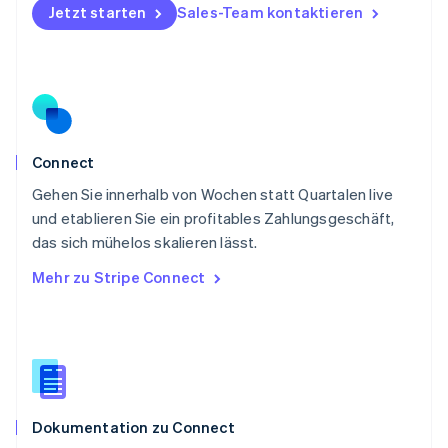
Jetzt starten
Sales-Team kontaktieren
English
Portugal
Português
English
Rumänien
English
Schweden
Svenska
English
Schweiz
Connect
Deutsch
Français
Italiano
English
Gehen Sie innerhalb von Wochen statt Quartalen live
Singapur
English
简体中文
und etablieren Sie ein profitables Zahlungsgeschäft,
Slowakei
das sich mühelos skalieren lässt.
English
Mehr zu Stripe Connect
Slowenien
English
Italiano
Sonderverwaltungsregion Hongkong,
China
English
简体中文
Spanien
Español
English
Dokumentation zu Connect
Thailand
ไทย
English