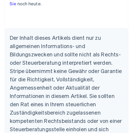
Sie
noch heute.
Der Inhalt dieses Artikels dient nur zu
allgemeinen Informations- und
Australien
Bildungszwecken und sollte nicht als Rechts-
English
Belgien
oder Steuerberatung interpretiert werden.
Nederlands
Français
Deutsch
English
Stripe übernimmt keine Gewähr oder Garantie
Brasilien
für die Richtigkeit, Vollständigkeit,
Português
English
Bulgarien
Angemessenheit oder Aktualität der
English
Informationen in diesem Artikel. Sie sollten
Dänemark
English
den Rat eines in Ihrem steuerlichen
Deutschland
Zuständigkeitsbereich zugelassenen
Deutsch
English
Estland
kompetenten Rechtsbeistands oder von einer
English
Steuerberatungsstelle einholen und sich
Festlandchina