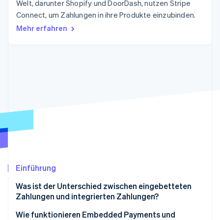
Welt, darunter Shopify und DoorDash, nutzen Stripe
Betrugsprävention
Ecosystem
Connect, um Zahlungen in ihre Produkte einzubinden.
Atlas
Start-up-Gründung
Partner
Mehr erfahren
Stripe App-Marktplatz
Climate
CO₂-Entnahme
Identity
Online-Identitätsprüfung
Stripe-Sessions 2026
Erfahren Sie, wie Stripe Lösungen für die Wirts
Jetzt ansehen
Einführung
Was ist der Unterschied zwischen eingebetteten
Zahlungen und integrierten Zahlungen?
Wie funktionieren Embedded Payments und