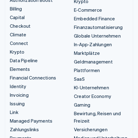
Krypto
Billing
E-Commerce
Capital
Embedded Finance
Checkout
Finanzautomatisierung
Climate
Globale Unternehmen
Connect
In-App-Zahlungen
Krypto
Marktplätze
Data Pipeline
Geldmanagement
Elements
Plattformen
Financial Connections
SaaS
Identity
KI-Unternehmen
Invoicing
Creator Economy
Issuing
Gaming
Link
Bewirtung, Reisen und
Managed Payments
Freizeit
Zahlungslinks
Versicherungen
Payments
Medien und Unterhaltung