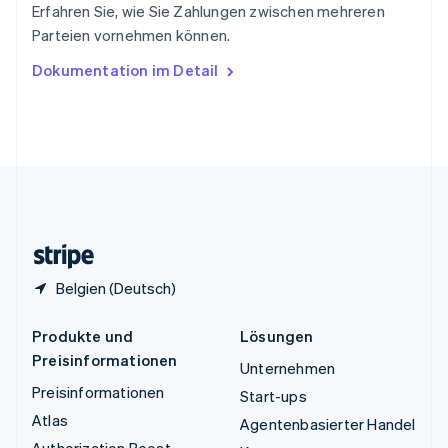
Erfahren Sie, wie Sie Zahlungen zwischen mehreren
Tschechische Republik
Parteien vornehmen können.
English
Ungarn
Dokumentation im Detail
English
Vereinigte Arabische Emirate
English
Vereinigte Staaten
English
Español
简体中文
Vereinigtes Königreich
English
Zypern
English
Belgien (Deutsch)
Produkte und
Lösungen
Preisinformationen
Unternehmen
Preisinformationen
Start-ups
Atlas
Agentenbasierter Handel
Authorization Boost