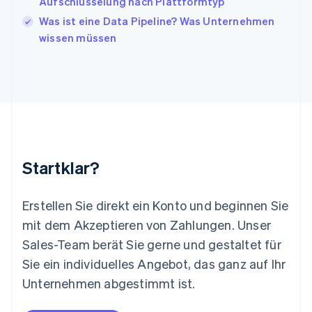
Aufschlüsselung nach Plattformtyp
English
Was ist eine Data Pipeline? Was Unternehmen
Liechtenstein
wissen müssen
Deutsch
English
Litauen
English
Luxemburg
Français
Deutsch
English
Malaysia
English
简体中文
Malta
English
Startklar?
Mexiko
Español
English
Neuseeland
Erstellen Sie direkt ein Konto und beginnen Sie
English
mit dem Akzeptieren von Zahlungen. Unser
Niederlande
Nederlands
English
Sales-Team berät Sie gerne und gestaltet für
Norwegen
Sie ein individuelles Angebot, das ganz auf Ihr
English
Österreich
Unternehmen abgestimmt ist.
Deutsch
English
Polen