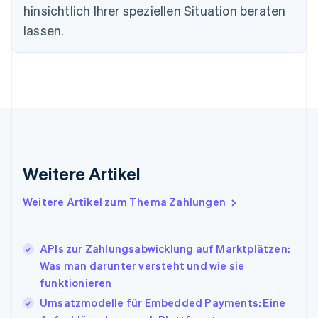
hinsichtlich Ihrer speziellen Situation beraten
简体中文
English
Finnland
lassen.
English
Svenska
Frankreich
Français
English
Gibraltar
English
Griechenland
English
Indien
English
Weitere Artikel
Irland
English
Italien
Weitere Artikel zum Thema Zahlungen
Italiano
English
Japan
日本語
English
APIs zur Zahlungsabwicklung auf Marktplätzen:
Kanada
Was man darunter versteht und wie sie
English
Français
funktionieren
Kroatien
English
Italiano
Umsatzmodelle für Embedded Payments: Eine
Lettland