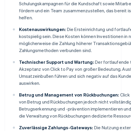
Schulungskampagnen für die Kundschaft sowie Mitarbei
fördern und ein Team zusammenzustellen, das bereit i
helfen.
Kostenauswirkungen:
Die Ersteinrichtung und fortla
kostspielig sein. Diese Kosten können Investitionen in
möglicherweise die Zahlung höherer Transaktionsgebüh
Zahlungsmethoden verbunden sind.
Technischer Support und Wartung:
Der fortlaufende 
Akzeptanz von Click to Pay von großer Bedeutung. Aus
Umsatzeinbußen führen und sich negativ auf das Kunde
auswirken.
Betrug und Management von Rückbuchungen:
Click 
von Betrug und Rückbuchungen jedoch nicht vollständ
Betrugserkennung und -prävention implementieren und r
die Verwaltung von Rückbuchungen dedizierte Ressour
Zuverlässige Zahlungs-Gateways:
Die Nutzung exter