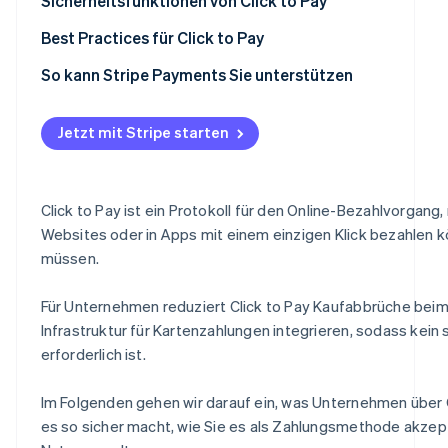
Kosten und Gebühren für die Nutzung von Click to Pay m
Sicherheitsfunktionen von Click to Pay
Zusätzliche Überlegungen
Sichere Nutzerauthentifizierung
Best Practices für Click to Pay
Tipps für das Kostenmanagement
Zusätzliche Sicherheitsfunktionen
Optimieren des Bezahlvorgangs
So kann Stripe Payments Sie unterstützen
Vorteile der Sicherheit von Click to Pay
Verstärken Ihres Systems
Jetzt mit Stripe starten
Wachstum und Interaktion mit Kundinnen und Kunden f
Messen, anpassen und Erfolg haben
Click to Pay ist ein Protokoll für den Online-Bezahlvorga
Websites oder in Apps mit einem einzigen Klick bezahlen 
müssen.
Für Unternehmen reduziert Click to Pay Kaufabbrüche beim
Infrastruktur für Kartenzahlungen integrieren, sodass kei
erforderlich ist.
Im Folgenden gehen wir darauf ein, was Unternehmen über Cl
es so sicher macht, wie Sie es als Zahlungsmethode akzept