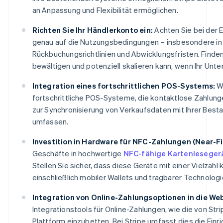
an Anpassung und Flexibilität ermöglichen.
Richten Sie Ihr Händlerkonto ein:
Achten Sie bei der 
genau auf die Nutzungsbedingungen – insbesondere in
Rückbuchungsrichtlinien und Abwicklungsfristen. Finde
bewältigen und potenziell skalieren kann, wenn Ihr Un
Integration eines fortschrittlichen POS-Systems:
We
fortschrittliche POS-Systeme, die kontaktlose Zahlung
zur Synchronisierung von Verkaufsdaten mit Ihrer Bes
umfassen.
Investition in Hardware für NFC-Zahlungen (Near-F
Geschäfte in hochwertige
NFC-fähige Kartenleseger
Stellen Sie sicher, dass diese Geräte mit einer Vielza
einschließlich mobiler Wallets und tragbarer Technologi
Integration von Online-Zahlungsoptionen in die Web
Integrationstools für Online-Zahlungen, wie die von Str
Plattform einzubetten. Bei Stripe umfasst dies die Einr