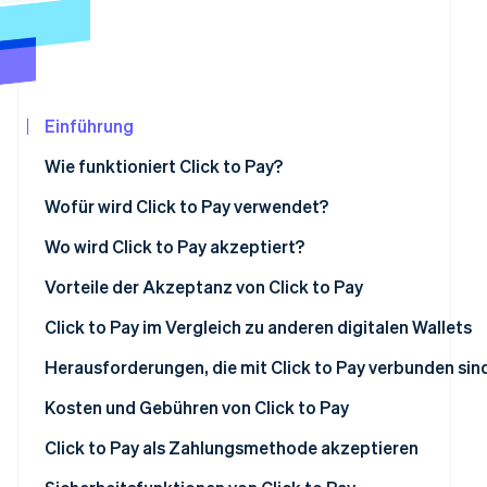
Betrugsprävention
Ecosystem
Atlas
Start-up-Gründung
Partner
Stripe App-Marktplatz
Climate
CO₂-Entnahme
Einführung
Identity
Wie funktioniert Click to Pay?
Online-Identitätsprüfung
Wofür wird Click to Pay verwendet?
Wo wird Click to Pay akzeptiert?
Vorteile der Akzeptanz von Click to Pay
Stripe-Sessions 2026
Erfahren Sie, wie Stripe Lösungen für die Wir
Click to Pay im Vergleich zu anderen digitalen Wallets
Jetzt ansehen
Herausforderungen, die mit Click to Pay verbunden sin
Kosten und Gebühren von Click to Pay
Allgemeine Kosten und Gebühren
Click to Pay als Zahlungsmethode akzeptieren