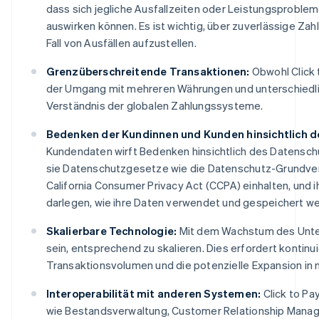
dass sich jegliche Ausfallzeiten oder Leistungsproblem
auswirken können. Es ist wichtig, über zuverlässige Za
Fall von Ausfällen aufzustellen.
Grenzüberschreitende Transaktionen:
Obwohl Click t
der Umgang mit mehreren Währungen und unterschiedl
Verständnis der globalen Zahlungssysteme.
Bedenken der Kundinnen und Kunden hinsichtlich 
Kundendaten wirft Bedenken hinsichtlich des Datensch
sie Datenschutzgesetze wie die Datenschutz-Grundve
California Consumer Privacy Act (CCPA) einhalten, und
darlegen, wie ihre Daten verwendet und gespeichert w
Skalierbare Technologie:
Mit dem Wachstum des Unter
sein, entsprechend zu skalieren. Dies erfordert kontinu
Transaktionsvolumen und die potenzielle Expansion in 
Interoperabilität mit anderen Systemen:
Click to P
wie Bestandsverwaltung, Customer Relationship Mana