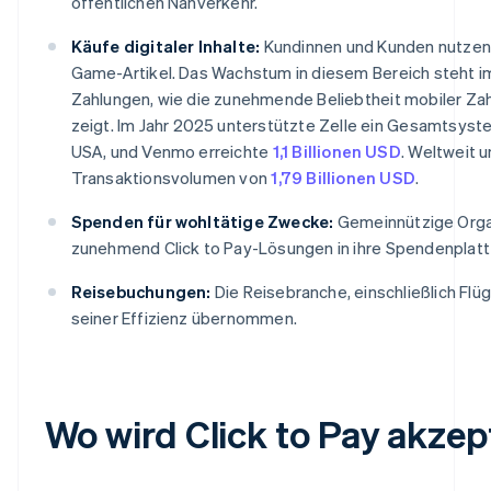
öffentlichen Nahverkehr.
Käufe digitaler Inhalte:
Kundinnen und Kunden nutzen C
Game-Artikel. Das Wachstum in diesem Bereich steht im
Zahlungen, wie die zunehmende Beliebtheit mobiler Za
zeigt. Im Jahr 2025 unterstützte Zelle ein Gesamtsy
USA, und Venmo erreichte
1,1 Billionen USD
. Weltweit 
Transaktionsvolumen von
1,79 Billionen USD
.
Spenden für wohltätige Zwecke:
Gemeinnützige Organ
zunehmend Click to Pay-Lösungen in ihre Spendenplat
Reisebuchungen:
Die Reisebranche, einschließlich Flü
seiner Effizienz übernommen.
Wo wird Click to Pay akzep