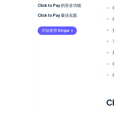
Click to Pay 的安全功能
安全用户验证
Click to Pay 最佳实践
其他安全功能
简化结账流程
开始使用 Stripe
Click to Pay 安全性的好处
强化您的系统
推动增长和参与度
拥抱支付的未来
测量、适应和繁荣
全面成功的其他最佳实践
C