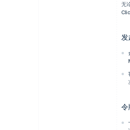
无
Cl
发
令