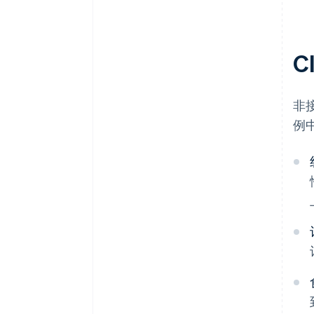
C
非
例中