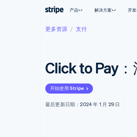
产品
解决方案
开发
更多资源
支付
按企业阶段
文档
学习
按应用场
支持
支付
营收
大型企业
Stripe 文档
博客
智能体
获取支
Payments
Billing
初创企业
API 参考文档
客户案例
加密货
托管支
在线支付
经常性收入
库与 SDK
指南
电子商
专业服
Managed Payments
Metronome
Stripe Apps
Click to P
嵌入式
备案商家解决方案
按用量计费
财务自
Payment links
Subscriptions
全球化
无代码支付
订阅管理
应用内
Checkout
Invoicing
交易市
预构建支付界面
一次性或定期账单
开始使用 Stripe
资金管
Elements
Tax
平台
灵活的 UI 组件
销售税和增值税自动
SaaS
支付方式
Revenue Recogniti
最后更新日期：2024 年 1 月 29 日
支持 125 种以上
会计自动化
Terminal
Stripe Sigma
线下支付
自定义报告
Authorization Boost
Data Pipeline
支付成功率优化
数据同步
Link