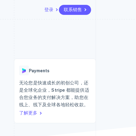
登录
联系销售
资源
生态系统
联系
场
更多
应用集成
合作伙伴
联系销售
Product roadmap
代码示例
Stripe App Marketplace
成为合作伙伴
了解未来规划
开发者博客
版
API 状态
Radar
欺诈防范
台版
Payments
务
Atlas
初创企业注册
无论您是快速成长的初创公司，还
卡
是全球化企业，Stripe 都能提供适
Climate
碳移除
合您业务的支付解决方案，助您在
线上、线下及全球各地轻松收款。
Identity
在线身份验证
了解更多