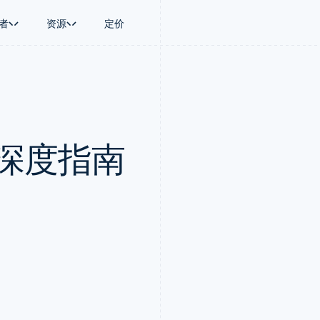
者
资源
定价
景
指南
按行业
公司
资金管理
平台和交易市
商务
持
接受线上付款
AI 企业
产品路线图
Treasury
Connect
币
持方案
实施预置结账流程
创作者经济
Sessions 年度大会
企业财务
平台支付
务
务
构建平台或交易市场
游戏
招聘
Global Payouts
Capital 平台
ay：深度指南
金融
管理订阅
酒店、旅游与休闲
资讯中心
向第三方打款
客户融资
动化
提供按用量计费
保险
Stripe Press
Capital
Treasury 平
企业
发行稳定币支持的支付卡
媒体与娱乐
企业融资
嵌入式金融服
支付
通过智能体配置和管理服务
非营利组织
Crypto
Issuing
场
专业服务
钱包、稳定币发行和发卡基础设
实体卡和虚拟
理
公共部门
施
零售
化
Crypto Onramp
on
可嵌入的加密货币购买