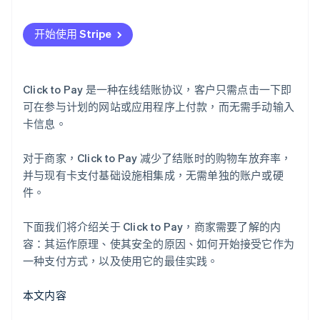
Click to Pay 安全性的好处
强化您的系统
开始使用 Stripe
推动增长和参与度
测量、适应和繁荣
Click to Pay 是一种在线结账协议，客户只需点击一下即
可在参与计划的网站或应用程序上付款，而无需手动输入
卡信息。
对于商家，Click to Pay 减少了结账时的购物车放弃率，
并与现有卡支付基础设施相集成，无需单独的账户或硬
件。
下面我们将介绍关于 Click to Pay，商家需要了解的内
容：其运作原理、使其安全的原因、如何开始接受它作为
一种支付方式，以及使用它的最佳实践。
本文内容