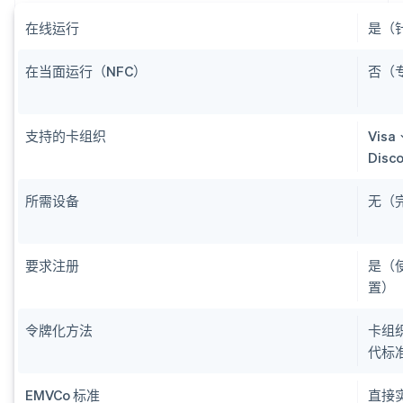
在线运行
是（
在当面运行（NFC）
否（
支持的卡组织
Visa
Disc
所需设备
无（
要求注册
是（
置）
令牌化方法
卡组
代标
EMVCo 标准
直接