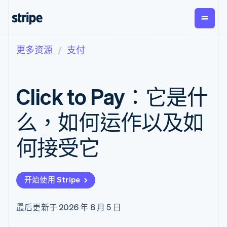
更多资源
支付
按企业阶段
文档
学习
支付
营收
资金管
平台
理
易市
大型企业
Stripe 文档
博客
Payments
Billing
初创企业
API 参考文档
客户案例
Click to Pay：它是什
在线支付
经常性收入
Global
Conn
库与 SDK
指南
Managed
Metronome
Payouts
Stripe Apps
Payments
按用量计费
平台
么，如何运作以及如
备案商家解决
Subscriptions
向第三
按应用场景
方案
方打款
支持
订阅管理
Payment links
Crypto
何接受它
指南
智能体商务
Invoicing
钱包、
加密货币
获取支持
无代码支付
一次性或定期
稳定币
电子商务
接受线上付款
托管支持方案
Checkout
账单
发行和
嵌入式金融
实施预置结账流程
专业服务
预构建支付界
Tax
发卡基
开始使用 Stripe
财务自动化
构建平台或交易市场
面
销售税和增值
础设施
全球化企业
管理订阅
Elements
税自动化
应用内支付
提供按用量计费
灵活的 UI 组件
Revenue
最后更新于 2026 年 8 月 5 日
交易市场
发行稳定币支持的支付卡
Payment
Recognition
公司
资金管理
通过智能体配置和管理服
methods
会计自动化
平台
务