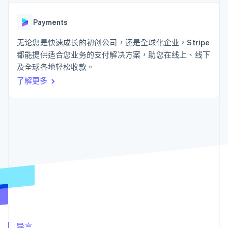
接入 125+ 种支
Stripe Sigma
产品路线图
SaaS
付方式
自定义报告
Sessions 年度大会
Authorization
Data Pipeline
Payments
招聘
Boost
数据同步
资讯中心
支付成功率优
资源
无论您是快速成长的初创公司，还是全球化企业，Stripe
Stripe Press
化
按行业
都能提供适合您业务的支付解决方案，助您在线上、线下
Link
应用集成
及全球各地轻松收款。
加速结账
AI 企业
代码示例
创作者经济
开发者博客
联系
了解更多
游戏
API 状态
酒店、旅游与休闲
联系销售
保险
成为合作伙伴
更多
媒体与娱乐
Product roadmap
非营利组织
了解未来规划
专业服务
公共部门
Radar
零售
欺诈防范
Atlas
初创企业注册
生态系统
Climate
碳移除
合作伙伴
Stripe App Marketplace
导言