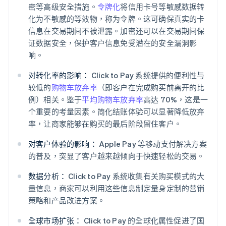
密等高级安全措施。
令牌化
将信用卡号等敏感数据转
化为不敏感的等效物，称为令牌。这可确保真实的卡
信息在交易期间不被泄露。加密还可以在交易期间保
证数据安全，保护客户信息免受潜在的安全漏洞影
响。
对转化率的影响：
Click to Pay 系统提供的便利性与
较低的
购物车放弃率
（即客户在完成购买前离开的比
例）相关。鉴于
平均购物车放弃率
高达 70%，这是一
个重要的考量因素。简化结账体验可以显著降低放弃
率，让商家能够在购买的最后阶段留住客户。
对客户体验的影响：
Apple Pay 等移动支付解决方案
的普及，突显了客户越来越倾向于快速轻松的交易。
数据分析：
Click to Pay 系统收集有关购买模式的大
量信息，商家可以利用这些信息制定量身定制的营销
策略和产品改进方案。
全球市场扩张：
Click to Pay 的全球化属性促进了国