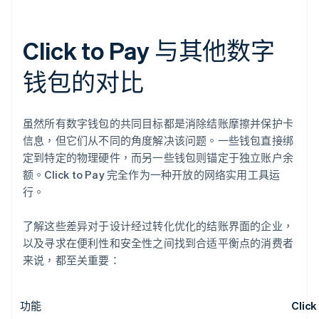
Click to Pay 与其他数字
钱包的对比
虽然所有数字钱包的共同目标都是消除结账摩擦并保护卡
信息，但它们从不同的角度解决该问题。一些钱包直接绑
定到特定的物理硬件，而另一些钱包则锚定于独立账户余
额。Click to Pay 完全作为一种开放的网络实用工具运
行。
了解这些差异对于设计经过转化优化的结账界面的企业，
以及寻求在便利性和安全性之间找到合适平衡点的消费者
来说，都至关重要：
功能
Click