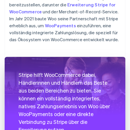
bereitzustellen, darunter die
Erweiterung Stripe for
WooCommerce
und der Merchant-of-Record-Service.
Im Jahr 2021 baute Woo seine Partnerschaft mit Stripe
erheblich aus, um
WooPayments
einzuführen, eine
vollständig integrierte Zahlungslösung, die speziell für
das Ökosystem von WooCommerce entwickelt wurde.
Stripe hilft WooCommerce dabei,
Händlerinnen und Händlern das Beste
aus beiden Bereichen zu bieten. Sie
können ein vollständig integriertes,
natives Zahlungserlebnis von Woo über
WooPayments oder eine direkte
Verbindung zu Stripe über die
Erweiterung nutzen.