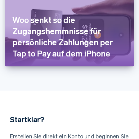
English
Italiano
Lettland
English
Woo senkt so die
Liechtenstein
Deutsch
English
Zugangshemmnisse für
Litauen
persönliche Zahlungen per
English
Luxemburg
Tap to Pay auf dem iPhone
Français
Deutsch
English
Malaysia
English
简体中文
Malta
English
Mexiko
Español
English
Neuseeland
English
Niederlande
Nederlands
English
Startklar?
Norwegen
English
Österreich
Erstellen Sie direkt ein Konto und beginnen Sie