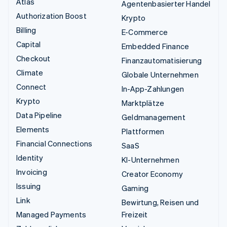
Atlas
Agentenbasierter Handel
Authorization Boost
Krypto
Billing
E-Commerce
Capital
Embedded Finance
Checkout
Finanzautomatisierung
Climate
Globale Unternehmen
Connect
In-App-Zahlungen
Krypto
Marktplätze
Data Pipeline
Geldmanagement
Elements
Plattformen
Financial Connections
SaaS
Identity
KI-Unternehmen
Invoicing
Creator Economy
Issuing
Gaming
Link
Bewirtung, Reisen und
Managed Payments
Freizeit