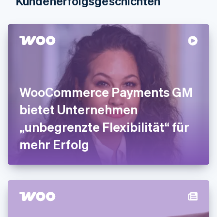
Kundenerfolgsgeschichten
English
Festlandchina
简体中文
English
Finnland
English
Svenska
Frankreich
Français
English
Gibraltar
English
WooCommerce Payments GM
Griechenland
English
bietet Unternehmen
Indien
„unbegrenzte Flexibilität“ für
English
Irland
mehr Erfolg
English
Italien
Italiano
English
Japan
日本語
English
Kanada
English
Français
Kroatien