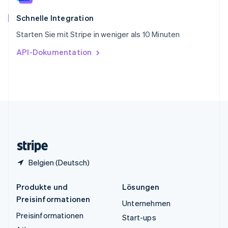
Thailand
ไทย
English
Schnelle Integration
Tschechische Republik
Starten Sie mit Stripe in weniger als 10 Minuten
English
Ungarn
API-Dokumentation
English
Vereinigte Arabische Emirate
English
Vereinigte Staaten
English
Español
简体中文
Vereinigtes Königreich
English
Zypern
English
Belgien (Deutsch)
Produkte und
Lösungen
Preisinformationen
Unternehmen
Preisinformationen
Start-ups