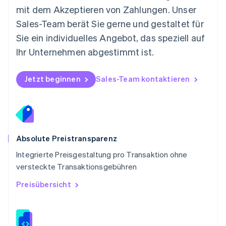
Deutsch
English
mit dem Akzeptieren von Zahlungen. Unser
Polen
Sales-Team berät Sie gerne und gestaltet für
English
Portugal
Sie ein individuelles Angebot, das speziell auf
Português
English
Ihr Unternehmen abgestimmt ist.
Rumänien
English
Schweden
Jetzt beginnen
Sales-Team kontaktieren
Svenska
English
Schweiz
Deutsch
Français
Italiano
English
Singapur
English
简体中文
Slowakei
Absolute Preistransparenz
English
Integrierte Preisgestaltung pro Transaktion ohne
Slowenien
versteckte Transaktionsgebühren
English
Italiano
Sonderverwaltungsregion Hongkong,
Preisübersicht
China
English
简体中文
Spanien
Español
English