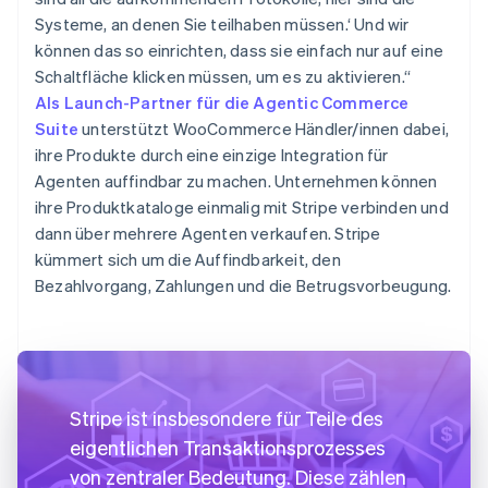
Systeme, an denen Sie teilhaben müssen.‘ Und wir
können das so einrichten, dass sie einfach nur auf eine
Schaltfläche klicken müssen, um es zu aktivieren.“
Als Launch-Partner für die Agentic Commerce
Suite
unterstützt WooCommerce Händler/innen dabei,
ihre Produkte durch eine einzige Integration für
Agenten auffindbar zu machen. Unternehmen können
ihre Produktkataloge einmalig mit Stripe verbinden und
dann über mehrere Agenten verkaufen. Stripe
kümmert sich um die Auffindbarkeit, den
Bezahlvorgang, Zahlungen und die Betrugsvorbeugung.
Stripe ist insbesondere für Teile des
eigentlichen Transaktionsprozesses
von zentraler Bedeutung. Diese zählen