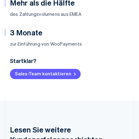
Mehr als die Hälfte
des Zahlungsvolumens aus EMEA
3 Monate
zur Einführung von WooPayments
Startklar?
Australien
English
Belgien
Sales-Team kontaktieren
Nederlands
Français
Deutsch
English
Brasilien
Português
English
Bulgarien
English
Dänemark
English
Deutschland
Lesen Sie weitere
Deutsch
English
Estland