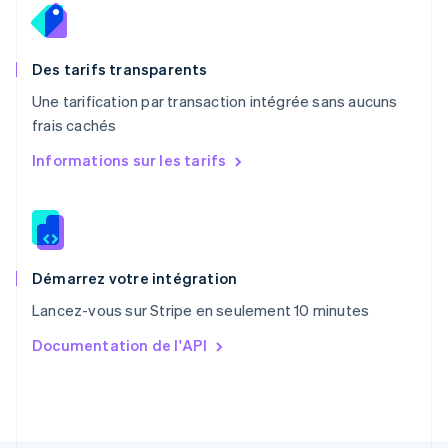
Pays-Bas
Nederlands
English
Pologne
English
Des tarifs transparents
Portugal
Une tarification par transaction intégrée sans aucuns
Português
English
frais cachés
R.A.S. de Hong Kong, Chine
English
简体中文
Informations sur les tarifs
République tchèque
English
Roumanie
English
Royaume-Uni
English
Démarrez votre intégration
Singapour
Lancez-vous sur Stripe en seulement 10 minutes
English
简体中文
Slovaquie
Documentation de l'API
English
Slovénie
English
Italiano
Suède
Svenska
English