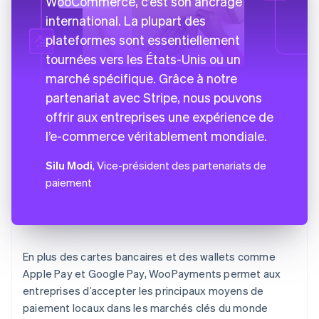
WooCommerce, c’est son ancrage
international. La plupart des
plateformes sont essentiellement
tournées vers les États-Unis ou un
marché spécifique. Grâce à notre
partenariat avec Stripe, nous pouvons
offrir aux entreprises une expérience de
l’e-commerce véritablement mondiale.
Silu Modi
, Vice-président des partenariats de
paiement
En plus des cartes bancaires et des wallets comme
Apple Pay et Google Pay, WooPayments permet aux
entreprises d’accepter les principaux moyens de
paiement locaux dans les marchés clés du monde