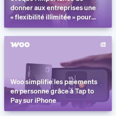
Émirats arabes unis
donner aux entreprises une
English
Espagne
« flexibilité illimitée » pour
Español
English
garantir leur réussite
Estonie
English
États-Unis
English
Español
简体中文
Finlande
English
Svenska
France
Français
English
Gibraltar
English
Grèce
Woo simplifie les paiements
English
Hongrie
en personne grâce à Tap to
English
Inde
Pay sur iPhone
English
Irlande
English