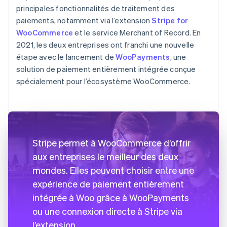
principales fonctionnalités de traitement des
paiements, notamment via l’extension
Stripe for
WooCommerce
et le service Merchant of Record. En
2021, les deux entreprises ont franchi une nouvelle
étape avec le lancement de
WooPayments
, une
solution de paiement entièrement intégrée conçue
spécialement pour l’écosystème WooCommerce.
Stripe permet à WooCommerce d’offrir
aux entreprises le meilleur des deux
mondes. Elles peuvent choisir entre une
expérience de paiement entièrement
intégrée à Woo grâce à WooPayments
ou une connexion directe à Stripe via
l’extension.