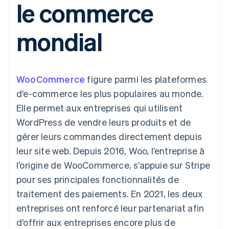
le commerce
UI flexibles
Recognition
l’application
Gérer des
Moyens de
Comptabilité
Entreprise
Marketplaces
abonnements
paiement
automatisée
Gestion financière
Proposer une
mondial
Accès à plus
Stripe Sigma
Roadmap produit
Plateformes
facturation à l'usage
de 125
Rapports
Sessions : conférence
SaaS
Émettre des cartes
Terminal
personnalisés
annuelle
bancaires adossées à
Paiements en
Data Pipeline
Carrières
des stablecoins
personne
Synchronisation
Communiqués de
Fournir et gérer des
WooCommerce
figure parmi les plateformes
Authorization
des données
presse
services avec des
Par secteur
Boost
Stripe Press
agents
d’e-commerce les plus populaires au monde.
Acceptation
Elle permet aux entreprises qui utilisent
optimisée
Entreprises d'IA
Link
Économie des
WordPress de vendre leurs produits et de
Paiements
créateurs
Contact
Ressources
Jeux
gérer leurs commandes directement depuis
accélérés
Hôtellerie, voyages et
Financial
Contacter notre équipe
leur site web. Depuis 2016, Woo, l’entreprise à
loisirs
Intégrations
Connections
Assurance
d'applications
Comptes
l’origine de WooCommerce, s’appuie sur Stripe
Devenir partenaire
Médias et
Exemples de code
financiers
pour ses principales fonctionnalités de
divertissements
Blog des développeurs
associés
Organisations à but
traitement des paiements. En 2021, les deux
non lucratif
État de l'API
entreprises ont renforcé leur partenariat afin
Services aux
Plus
entreprises
d’offrir aux entreprises encore plus de
Product roadmap
Secteur public