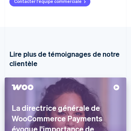
Contacter l'équipe commerciale
Allemagne
Deutsch
English
Australie
English
Autriche
Deutsch
English
Belgique
Nederlands
Français
Deutsch
English
Brésil
Lire plus de témoignages de notre
Português
English
clientèle
Bulgarie
English
Canada
English
Français
Chine continentale
简体中文
English
Chypre
English
La directrice générale de
Croatie
English
Italiano
WooCommerce Payments
Danemark
évoque l'importance de
English