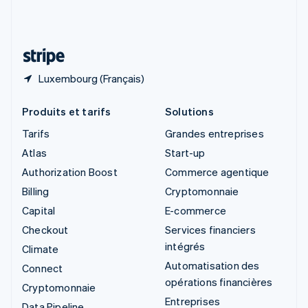
Suisse
Deutsch
Français
Italiano
English
Thaïlande
ไทย
English
Luxembourg (Français)
Produits et tarifs
Solutions
Tarifs
Grandes entreprises
Atlas
Start-up
Authorization Boost
Commerce agentique
Billing
Cryptomonnaie
Capital
E-commerce
Checkout
Services financiers
intégrés
Climate
Automatisation des
Connect
opérations financières
Cryptomonnaie
Entreprises
Data Pipeline