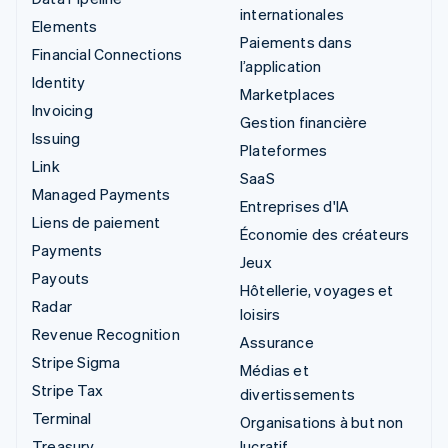
internationales
Elements
Paiements dans
Financial Connections
l’application
Identity
Marketplaces
Invoicing
Gestion financière
Issuing
Plateformes
Link
SaaS
Managed Payments
Entreprises d'IA
Liens de paiement
Économie des créateurs
Payments
Jeux
Payouts
Hôtellerie, voyages et
Radar
loisirs
Revenue Recognition
Assurance
Stripe Sigma
Médias et
Stripe Tax
divertissements
Terminal
Organisations à but non
Treasury
lucratif