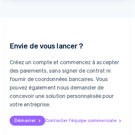
Italie
Italiano
English
Japon
日本語
English
Lettonie
English
Liechtenstein
Envie de vous lancer ?
Deutsch
English
Lituanie
English
Créez un compte et commencez à accepter
Luxembourg
des paiements, sans signer de contrat ni
Français
Deutsch
English
Malaisie
fournir de coordonnées bancaires. Vous
English
简体中文
pouvez également nous demander de
Malte
concevoir une solution personnalisée pour
English
Mexique
votre entreprise.
Español
English
Norvège
English
Démarrer
Contacter l'équipe commerciale
Nouvelle-Zélande
English