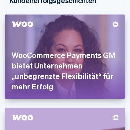
Kundenerfolgsgeschichten
English
Festlandchina
简体中文
English
Finnland
English
Svenska
Frankreich
Français
English
Gibraltar
English
WooCommerce Payments GM
Griechenland
English
bietet Unternehmen
Indien
„unbegrenzte Flexibilität“ für
English
Irland
mehr Erfolg
English
Italien
Italiano
English
Japan
日本語
English
Kanada
English
Français
Kroatien