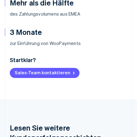
Mehr als die Hälfte
des Zahlungsvolumens aus EMEA
3 Monate
zur Einführung von WooPayments
Startklar?
Australien
English
Belgien
Sales-Team kontaktieren
Nederlands
Français
Deutsch
English
Brasilien
Português
English
Bulgarien
English
Dänemark
English
Deutschland
Lesen Sie weitere
Deutsch
English
Estland