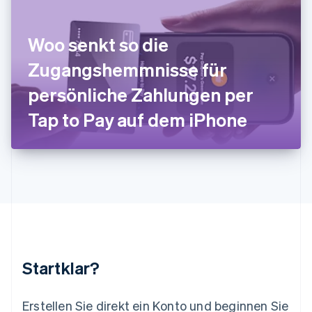
English
Italiano
Lettland
English
Woo senkt so die
Liechtenstein
Deutsch
English
Zugangshemmnisse für
Litauen
persönliche Zahlungen per
English
Luxemburg
Tap to Pay auf dem iPhone
Français
Deutsch
English
Malaysia
English
简体中文
Malta
English
Mexiko
Español
English
Neuseeland
English
Niederlande
Nederlands
English
Startklar?
Norwegen
English
Österreich
Erstellen Sie direkt ein Konto und beginnen Sie