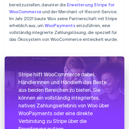
bereitzustellen, darunter die
Erweiterung Stripe for
WooCommerce
und der Merchant-of-Record-Service.
Im Jahr 2021 baute Woo seine Partnerschaft mit Stripe
erheblich aus, um
WooPayments
einzuführen, eine
vollständig integrierte Zahlungslösung, die speziell für
das Ökosystem von WooCommerce entwickelt wurde.
Stripe hilft WooCommerce dabei,
Händlerinnen und Händlern das Beste
aus beiden Bereichen zu bieten. Sie
können ein vollständig integriertes,
natives Zahlungserlebnis von Woo über
WooPayments oder eine direkte
Verbindung zu Stripe über die
Erweiterung nutzen.