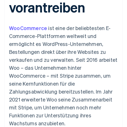
vorantreiben
Data Pipeline
Geldmanagement
Marktplatz auf
Zugriff auf mehr als
Datensynchronisierung
Produkt-Roadmap
Plattformen
Grundlagen der
125
Stripe Sessions
SaaS
Abonnementverwaltung
Terminal
Karriere
Zahlungen vor Ort
Newsroom
So setzen Sie
WooCommerce
ist eine der beliebtesten E-
Authorization
Stripe Press
nutzungsbasierte
Boost
Abrechnung um
Commerce-Plattformen weltweit und
Nach Branche
Optimierung der
Stablecoin-gestützte
ermöglicht es WordPress-Unternehmen,
Autorisierungsraten
Karten ausgeben: So
Link
KI-Unternehmen
Kontakt
geht´s
Bestellungen direkt über ihre Websites zu
Beschleunigter
Creator Economy
Bereitstellung und
verkaufen und zu verwalten. Seit 2016 arbeitet
Bezahlvorgang
Gaming
Verwaltung von
Sales-Team
Financial
Bewirtung, Reisen und
Diensten mit Agenten
kontaktieren
Woo – das Unternehmen hinter
Connections
Freizeit
Partner werden
Verbundene
Versicherungen
WooCommerce – mit Stripe zusammen, um
Medien und
Finanzdaten
seine Kernfunktionen für die
Unterhaltung
Ressourcen
Gemeinnützige
Zahlungsabwicklung bereitzustellen. Im Jahr
Organisationen
2021 erweiterte Woo seine Zusammenarbeit
Fachdienstleistungen
App-Integrationen
Mehr
Öffentlicher Sektor
Code-Beispiele
mit Stripe, um Unternehmen noch mehr
Product roadmap
Einzelhandel
Entwickler-Blog
Funktionen zur Unterstützung ihres
Ausblick
API-Status
Wachstums anzubieten.
Radar