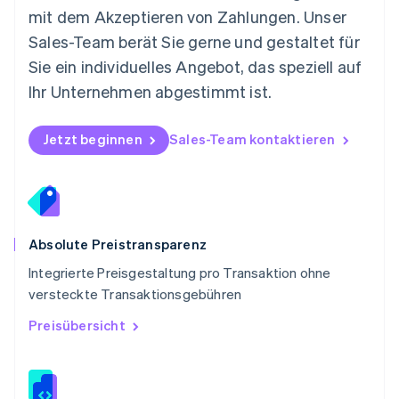
Deutsch
English
mit dem Akzeptieren von Zahlungen. Unser
Polen
Sales-Team berät Sie gerne und gestaltet für
English
Portugal
Sie ein individuelles Angebot, das speziell auf
Português
English
Ihr Unternehmen abgestimmt ist.
Rumänien
English
Schweden
Jetzt beginnen
Sales-Team kontaktieren
Svenska
English
Schweiz
Deutsch
Français
Italiano
English
Singapur
English
简体中文
Slowakei
Absolute Preistransparenz
English
Integrierte Preisgestaltung pro Transaktion ohne
Slowenien
versteckte Transaktionsgebühren
English
Italiano
Sonderverwaltungsregion Hongkong,
Preisübersicht
China
English
简体中文
Spanien
Español
English