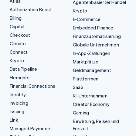
Atlas
Agentenbasierter Handel
Authorization Boost
Krypto
Billing
E-Commerce
Capital
Embedded Finance
Checkout
Finanzautomatisierung
Climate
Globale Unternehmen
Connect
In-App-Zahlungen
Krypto
Marktplätze
Data Pipeline
Geldmanagement
Elements
Plattformen
Financial Connections
SaaS
Identity
KI-Unternehmen
Invoicing
Creator Economy
Issuing
Gaming
Link
Bewirtung, Reisen und
Managed Payments
Freizeit