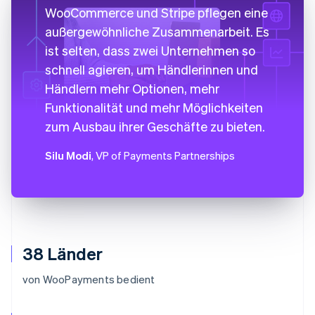
WooCommerce und Stripe pflegen eine
außergewöhnliche Zusammenarbeit. Es
ist selten, dass zwei Unternehmen so
schnell agieren, um Händlerinnen und
Händlern mehr Optionen, mehr
Funktionalität und mehr Möglichkeiten
zum Ausbau ihrer Geschäfte zu bieten.
Silu Modi
, VP of Payments Partnerships
38 Länder
von WooPayments bedient