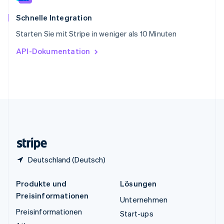
Thailand
ไทย
English
Schnelle Integration
Tschechische Republik
Starten Sie mit Stripe in weniger als 10 Minuten
English
Ungarn
API-Dokumentation
English
Vereinigte Arabische Emirate
English
Vereinigte Staaten
English
Español
简体中文
Vereinigtes Königreich
English
Zypern
English
Deutschland (Deutsch)
Produkte und
Lösungen
Preisinformationen
Unternehmen
Preisinformationen
Start-ups