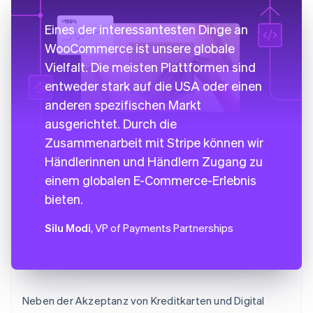
Eines der interessantesten Dinge an
WooCommerce ist unsere globale
Vielfalt. Die meisten Plattformen sind
entweder stark auf die USA oder einen
anderen spezifischen Markt
ausgerichtet. Durch die
Zusammenarbeit mit Stripe können wir
Händlerinnen und Händlern Zugang zu
einem globalen E-Commerce-Erlebnis
bieten.
Silu Modi
, VP of Payments Partnerships
Neben der Akzeptanz von Kreditkarten und Digital