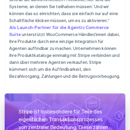
Systeme, an denen Sie teilhaben müssen.‘ Und wir
können das so einrichten, dass sie einfach nur auf eine
Schaltfläche klicken müssen, um es zu aktivieren.“
Als Launch-Partner für die Agentic Commerce
Suite
unterstützt WooCommerce Händler/innen dabei,
ihre Produkte durch eine einzige Integration für
Agenten auffindbar zu machen. Unternehmen können
ihre Produktkataloge einmalig mit Stripe verbinden und
dann über mehrere Agenten verkaufen. Stripe
kümmert sich um die Auffindbarkeit, den
Bezahlvorgang, Zahlungen und die Betrugsvorbeugung.
Stripe ist insbesondere für Teile des
eigentlichen Transaktionsprozesses
von zentraler Bedeutung. Diese zählen