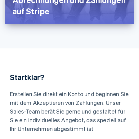
Luxemburg
auf Stripe
Français
Deutsch
English
Malaysia
English
简体中文
Malta
English
Mexiko
Español
English
Neuseeland
English
Niederlande
Nederlands
English
Startklar?
Norwegen
English
Österreich
Erstellen Sie direkt ein Konto und beginnen Sie
Deutsch
English
mit dem Akzeptieren von Zahlungen. Unser
Polen
Sales-Team berät Sie gerne und gestaltet für
English
Portugal
Sie ein individuelles Angebot, das speziell auf
Português
English
Ihr Unternehmen abgestimmt ist.
Rumänien
English