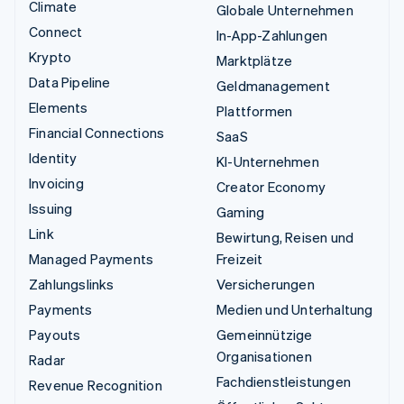
Climate
Globale Unternehmen
Connect
In-App-Zahlungen
Krypto
Marktplätze
Data Pipeline
Geldmanagement
Elements
Plattformen
Financial Connections
SaaS
Identity
KI-Unternehmen
Invoicing
Creator Economy
Issuing
Gaming
Link
Bewirtung, Reisen und
Managed Payments
Freizeit
Zahlungslinks
Versicherungen
Payments
Medien und Unterhaltung
Payouts
Gemeinnützige
Organisationen
Radar
Fachdienstleistungen
Revenue Recognition