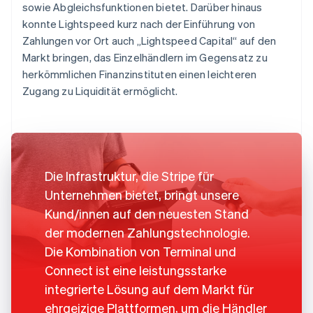
sowie Abgleichsfunktionen bietet. Darüber hinaus
konnte Lightspeed kurz nach der Einführung von
Zahlungen vor Ort auch „Lightspeed Capital“ auf den
Markt bringen, das Einzelhändlern im Gegensatz zu
herkömmlichen Finanzinstituten einen leichteren
Zugang zu Liquidität ermöglicht.
Die Infrastruktur, die Stripe für
Unternehmen bietet, bringt unsere
Kund/innen auf den neuesten Stand
der modernen Zahlungstechnologie.
Die Kombination von Terminal und
Connect ist eine leistungsstarke
integrierte Lösung auf dem Markt für
ehrgeizige Plattformen, um die Händler