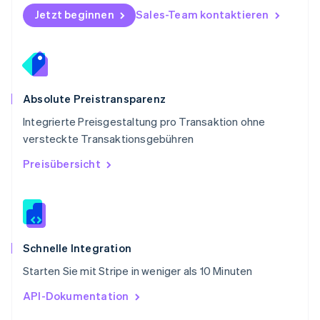
Schweden
Jetzt beginnen
Sales-Team kontaktieren
Svenska
English
Schweiz
Deutsch
Français
Italiano
English
Singapur
English
简体中文
Slowakei
Absolute Preistransparenz
English
Integrierte Preisgestaltung pro Transaktion ohne
Slowenien
versteckte Transaktionsgebühren
English
Italiano
Sonderverwaltungsregion Hongkong,
Preisübersicht
China
English
简体中文
Spanien
Español
English
Thailand
ไทย
English
Schnelle Integration
Tschechische Republik
Starten Sie mit Stripe in weniger als 10 Minuten
English
Ungarn
API-Dokumentation
English
Vereinigte Arabische Emirate