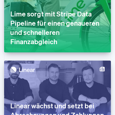
Gibraltar
English
Lime sorgt mit Stripe Data
Griechenland
English
Pipeline für einen genaueren
Indien
und schnelleren
English
Irland
Finanzabgleich
English
Italien
Italiano
English
Japan
日本語
English
Kanada
English
Français
Kroatien
English
Italiano
Lettland
English
Liechtenstein
Deutsch
English
Linear wächst und setzt bei
Litauen
Abrechnungen und Zahlungen
English