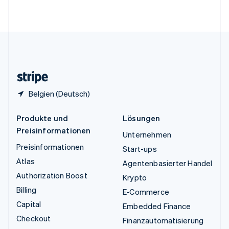
English
Vereinigte Staaten
English
Español
简体中文
Vereinigtes Königreich
English
Zypern
English
Belgien (Deutsch)
Produkte und
Lösungen
Preisinformationen
Unternehmen
Preisinformationen
Start-ups
Atlas
Agentenbasierter Handel
Authorization Boost
Krypto
Billing
E-Commerce
Capital
Embedded Finance
Checkout
Finanzautomatisierung