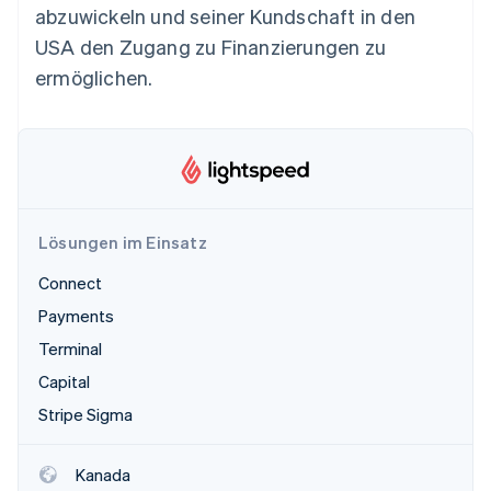
Betrugsprävention
abzuwickeln und seiner Kundschaft in den
Ecosystem
Atlas
USA den Zugang zu Finanzierungen zu
Start-up-Gründung
Partner
ermöglichen.
Stripe App-Marktplatz
Climate
CO₂-Entnahme
Identity
Online-Identitätsprüfung
Lösungen im Einsatz
Connect
Stripe-Sessions 2026
Payments
Erfahren Sie, wie Stripe Lösungen für die Wirts
Jetzt ansehen
Terminal
Capital
Stripe Sigma
Kanada