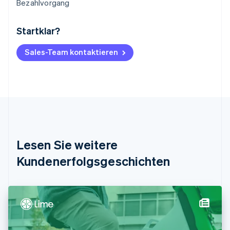
Bezahlvorgang
Startklar?
Australien
English
Belgien
Sales-Team kontaktieren
Nederlands
Français
Deutsch
English
Brasilien
Português
English
Bulgarien
English
Dänemark
English
Deutschland
Lesen Sie weitere
Deutsch
English
Estland
Kundenerfolgsgeschichten
English
Festlandchina
简体中文
English
Finnland
English
Svenska
Frankreich
Français
English