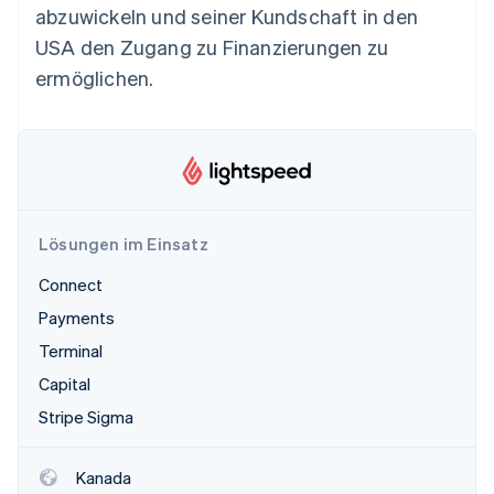
Betrugsprävention
abzuwickeln und seiner Kundschaft in den
Ecosystem
Atlas
USA den Zugang zu Finanzierungen zu
Start-up-Gründung
Partner
ermöglichen.
Stripe App-Marktplatz
Climate
CO₂-Entnahme
Stripe-Sessions 2026
Lösungen im Einsatz
Erfahren Sie, wie Stripe Lösungen für die Wirtschaft
Connect
Jetzt ansehen
Payments
Terminal
Capital
Stripe Sigma
Kanada