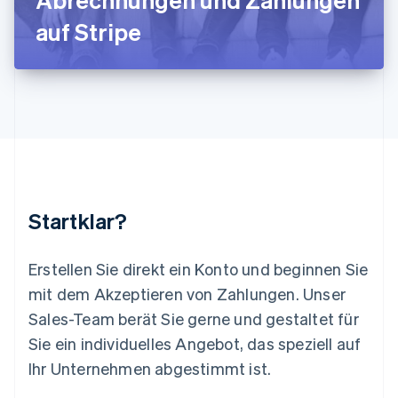
Luxemburg
auf Stripe
Français
Deutsch
English
Malaysia
English
简体中文
Malta
English
Mexiko
Español
English
Neuseeland
English
Niederlande
Nederlands
English
Startklar?
Norwegen
English
Österreich
Erstellen Sie direkt ein Konto und beginnen Sie
Deutsch
English
mit dem Akzeptieren von Zahlungen. Unser
Polen
Sales-Team berät Sie gerne und gestaltet für
English
Portugal
Sie ein individuelles Angebot, das speziell auf
Português
English
Ihr Unternehmen abgestimmt ist.
Rumänien
English