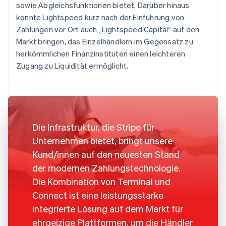
sowie Abgleichsfunktionen bietet. Darüber hinaus
konnte Lightspeed kurz nach der Einführung von
Zahlungen vor Ort auch „Lightspeed Capital“ auf den
Markt bringen, das Einzelhändlern im Gegensatz zu
herkömmlichen Finanzinstituten einen leichteren
Zugang zu Liquidität ermöglicht.
Die Infrastruktur, die Stripe für
Unternehmen bietet, bringt unsere
Kund/innen auf den neuesten Stand
der modernen Zahlungstechnologie.
Die Kombination von Terminal und
Connect ist eine leistungsstarke
integrierte Lösung auf dem Markt für
ehrgeizige Plattformen, um die Händler