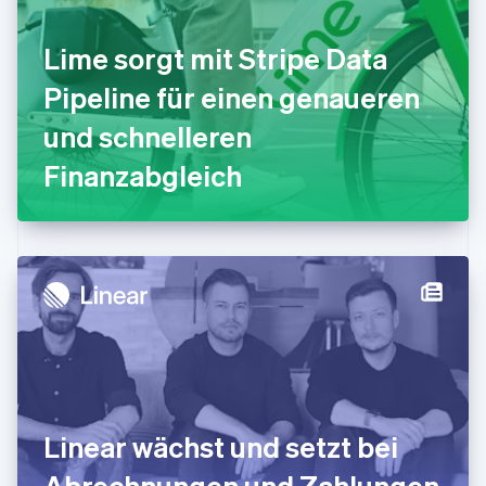
Gibraltar
English
Lime sorgt mit Stripe Data
Griechenland
English
Pipeline für einen genaueren
Indien
und schnelleren
English
Irland
Finanzabgleich
English
Italien
Italiano
English
Japan
日本語
English
Kanada
English
Français
Kroatien
English
Italiano
Lettland
English
Liechtenstein
Deutsch
English
Linear wächst und setzt bei
Litauen
Abrechnungen und Zahlungen
English