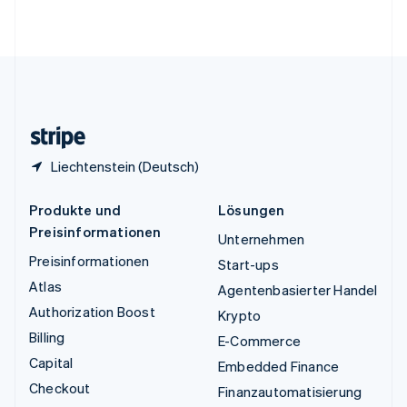
English
Vereinigte Staaten
English
Español
简体中文
Vereinigtes Königreich
English
Zypern
English
Liechtenstein (Deutsch)
Produkte und
Lösungen
Preisinformationen
Unternehmen
Preisinformationen
Start-ups
Atlas
Agentenbasierter Handel
Authorization Boost
Krypto
Billing
E-Commerce
Capital
Embedded Finance
Checkout
Finanzautomatisierung