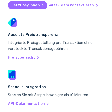
Schweden
Jetzt beginnen
Sales-Team kontaktieren
Svenska
English
Schweiz
Deutsch
Français
Italiano
English
Singapur
English
简体中文
Slowakei
Absolute Preistransparenz
English
Integrierte Preisgestaltung pro Transaktion ohne
Slowenien
versteckte Transaktionsgebühren
English
Italiano
Sonderverwaltungsregion Hongkong,
Preisübersicht
China
English
简体中文
Spanien
Español
English
Thailand
ไทย
English
Schnelle Integration
Tschechische Republik
Starten Sie mit Stripe in weniger als 10 Minuten
English
Ungarn
API-Dokumentation
English
Vereinigte Arabische Emirate