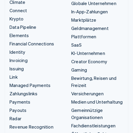
Climate
Globale Unternehmen
Connect
In-App-Zahlungen
Krypto
Marktplätze
Data Pipeline
Geldmanagement
Elements
Plattformen
Financial Connections
SaaS
Identity
KI-Unternehmen
Invoicing
Creator Economy
Issuing
Gaming
Link
Bewirtung, Reisen und
Managed Payments
Freizeit
Zahlungslinks
Versicherungen
Payments
Medien und Unterhaltung
Payouts
Gemeinnützige
Organisationen
Radar
Fachdienstleistungen
Revenue Recognition