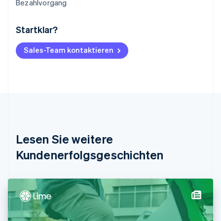
Bezahlvorgang
Startklar?
Australien
English
Belgien
Sales-Team kontaktieren
Nederlands
Français
Deutsch
English
Brasilien
Português
English
Bulgarien
English
Dänemark
English
Deutschland
Lesen Sie weitere
Deutsch
English
Estland
Kundenerfolgsgeschichten
English
Festlandchina
简体中文
English
Finnland
English
Svenska
Frankreich
Français
English