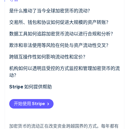
了解 Stripe 如何为 AI 构建经济基础设施。
立即观看
是什么推动了当今全球加密货币的流动？
交易所、钱包和协议如何促进大规模的资产转账？
全球交易所
数据工具如何追踪加密货币流动以进行合规和分析？
钱包和托管
欺诈和非法使用等风险在何处与资产流动性交叉？
区块链网络
非法融资
跨链互操作性如何影响流动性和定价？
综合支付基础设施
错综复杂的调查
机构如何以透明且受控的方式监控和管理加密货币的流
动？
欺诈和诈骗
Stripe 如何提供帮助
开始使用 Stripe
加密货币的流动正在改变资金跨越国界的方式。每年都有