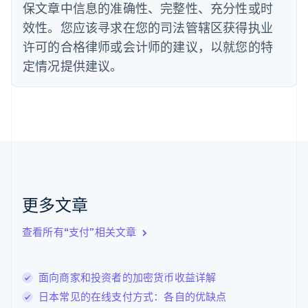
保文章中信息的准确性、完整性、充分性或时
Deutsch
English
法国
效性。您应该寻求在您的司法管辖区获得执业
Français
English
许可的合格律师或会计师的建议，以就您的特
芬兰
定情况提供建议。
English
Svenska
荷兰
Nederlands
English
加拿大
English
Français
捷克
English
克罗地亚
English
Italiano
拉脱维亚
更多文章
English
立陶宛
查看所有“支付”相关文章
English
列支敦士登
Deutsch
English
卢森堡
面向商家和投资者的加密货币收益详解
Français
Deutsch
English
日本常见的在线支付方式：各自的优缺点
罗马尼亚