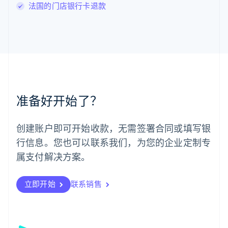
法国的门店银行卡退款
English
马尔他
English
马来西亚
English
简体中文
美国
English
Español
简体中文
墨西哥
Español
English
准备好开始了？
挪威
English
葡萄牙
创建账户即可开始收款，无需签署合同或填写银
Português
English
行信息。您也可以联系我们，为您的企业定制专
日本
日本語
English
属支付解决方案。
瑞典
Svenska
English
瑞士
立即开始
联系销售
Deutsch
Français
Italiano
English
塞浦路斯
English
斯洛伐克