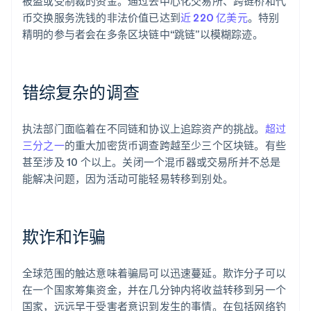
被盗或受制裁的资金。通过去中心化交易所、跨链桥和代
币交换服务洗钱的非法价值已达到
近 220 亿美元
。特别
精明的参与者会在多条区块链中“跳链”以模糊踪迹。
错综复杂的调查
执法部门面临着在不同链和协议上追踪资产的挑战。
超过
三分之一
的重大加密货币调查跨越至少三个区块链。有些
甚至涉及 10 个以上。关闭一个混币器或交易所并不总是
能解决问题，因为活动可能轻易转移到别处。
欺诈和诈骗
全球范围的触达意味着骗局可以迅速蔓延。欺诈分子可以
在一个国家筹集资金，并在几分钟内将收益转移到另一个
国家，远远早于受害者意识到发生的事情。在包括网络钓