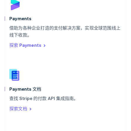
English
斯洛文尼亚
English
Italiano
Payments
泰国
ไทย
English
借助为各种企业打造的支付解决方案，实现全球范围线上
希腊
线下收款。
English
探索 Payments
西班牙
Español
English
新加坡
English
简体中文
新西兰
English
匈牙利
English
Payments 文档
意大利
查找 Stripe 的付款 API 集成指南。
Italiano
English
印度
探索文档
English
英国
English
直布罗陀