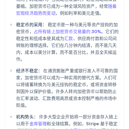
萎缩。加密货币已成为一种全球风险资产，经常
随着
宏观经济趋势而变动
，例如利率和美元走强。
稳定币的采用：
稳定币是一种与美元等资产挂钩的加
密货币，
占所有链上加密货币交易量的 30%
。它们的
稳定性和低成本使其成为
汇款
、供应商付款和公司间
转账的理想选择。它们在几分钟内结清，而不是几天
内，成本以美分计算，而不是百分比，并且全天候运
作。
经济不稳定：
在通货膨胀严重或银行准入不可靠的国
家，加密货币可以成为一种实用的替代方案。人们可
以将储蓄转换为与美元挂钩的稳定币，或将资金转移
到国外以保护价值。许多人转向加密货币以帮助防止
在汇率波动、汇款费用高昂或资本控制严格的市场中
贬值。
机构势头：
许多大型企业开始将一部分资金存入链上
以用于
金库管理
和全球结算。例如，Stripe 基于稳定