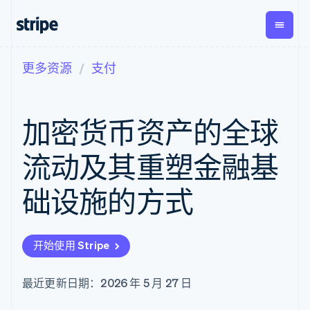
更多资源
支付
按企业阶段
文档
学习
支付
营收
资金管
平台
理
易市
大型企业
Stripe 文档
博客
Payments
Billing
初创企业
API 参考文档
客户案例
加密货币资产的全球
在线支付
经常性收入
Global
Conn
库与 SDK
指南
Payment links
Metronome
Payouts
Stripe Apps
按用量计费
平台
流动及其重塑金融基
无代码支付
Subscriptions
向第三
按应用场景
Checkout
方打款
支持
预构建支付界
订阅管理
础设施的方式
指南
智能体商务
面
Invoicing
加密货币
获取支持
一次性或定期
Elements
电子商务
接受线上付款
托管支持方案
灵活的 UI 组件
账单
嵌入式金融
实施预置结账流程
专业服务
Payment
Tax
开始使用 Stripe
财务自动化
构建平台或交易市场
methods
销售税和增值
全球化企业
管理订阅
接入 125+ 种支
税自动化
应用内支付
提供按用量计费
付方式
Revenue
最近更新日期：2026 年 5 月 27 日
交易市场
发行稳定币支持的支付卡
Authorization
Recognition
公司
资金管理
通过智能体配置和管理服
Boost
会计自动化
平台
务