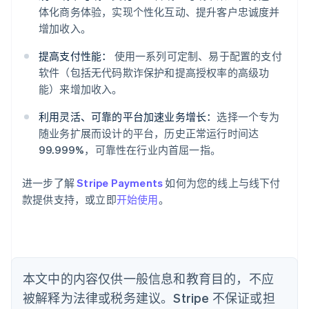
体化商务体验，实现个性化互动、提升客户忠诚度并
阿联酋
增加收入。
English
爱尔兰
提高支付性能：
使用一系列可定制、易于配置的支付
English
软件（包括无代码欺诈保护和提高授权率的高级功
爱沙尼亚
能）来增加收入。
English
奥地利
利用灵活、可靠的平台加速业务增长：
选择一个专为
Deutsch
English
随业务扩展而设计的平台，历史正常运行时间达
澳大利亚
99.999%，可靠性在行业内首屈一指。
English
巴西
Português
English
进一步了解
Stripe Payments
如何为您的线上与线下付
保加利亚
款提供支持，或立即
开始使用
。
English
比利时
Nederlands
Français
Deutsch
English
波兰
English
丹麦
本文中的内容仅供一般信息和教育目的，不应
English
被解释为法律或税务建议。Stripe 不保证或担
德国