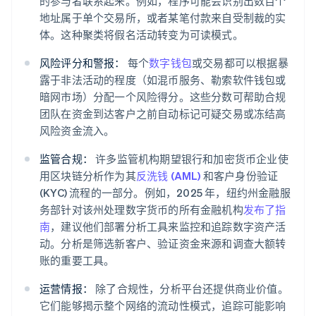
的参与者联系起来。例如，程序可能会识别出数百个
地址属于单个交易所，或者某笔付款来自受制裁的实
体。这种聚类将假名活动转变为可读模式。
风险评分和警报：
每个
数字钱包
或交易都可以根据暴
露于非法活动的程度（如混币服务、勒索软件钱包或
暗网市场）分配一个风险得分。这些分数可帮助合规
团队在资金到达客户之前自动标记可疑交易或冻结高
风险资金流入。
监管合规：
许多监管机构期望银行和加密货币企业使
用区块链分析作为其
反洗钱 (AML)
和客户身份验证
(KYC) 流程的一部分。例如，2025 年，纽约州金融服
务部针对该州处理数字货币的所有金融机构
发布了指
南
，建议他们部署分析工具来监控和追踪数字资产活
动。分析是筛选新客户、验证资金来源和调查大额转
账的重要工具。
运营情报：
除了合规性，分析平台还提供商业价值。
它们能够揭示整个网络的流动性模式，追踪可能影响