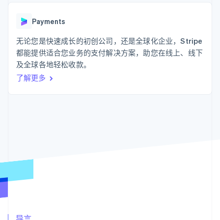
支付成功率优
Stripe Sigma
产品路线图
SaaS
化
自定义报告
Sessions 年度大会
Link
Data Pipeline
Payments
招聘
加速结账
数据同步
资讯中心
资源
无论您是快速成长的初创公司，还是全球化企业，Stripe
Stripe Press
按行业
都能提供适合您业务的支付解决方案，助您在线上、线下
应用集成
及全球各地轻松收款。
AI 企业
代码示例
更多
创作者经济
开发者博客
联系
了解更多
Product roadmap
游戏
API 状态
了解未来规划
酒店、旅游与休闲
联系销售
保险
Radar
成为合作伙伴
媒体与娱乐
欺诈防范
非营利组织
Atlas
专业服务
初创企业注册
公共部门
零售
Climate
碳移除
生态系统
合作伙伴
Stripe App Marketplace
Stripe Sessions 2026
导言