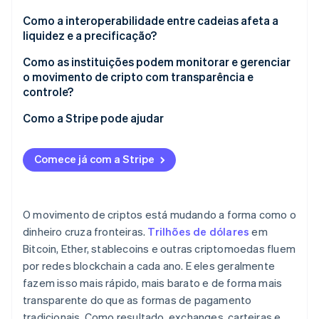
Infraestrutura de pagamento integrada
Finanças ilícitas
Como a interoperabilidade entre cadeias afeta a
liquidez e a precificação?
Investigações complexas
Como as instituições podem monitorar e gerenciar
Fraudes e golpes
o movimento de cripto com transparência e
controle?
Como a Stripe pode ajudar
Comece já com a Stripe
O movimento de criptos está mudando a forma como o
dinheiro cruza fronteiras.
Trilhões de dólares
em
Bitcoin, Ether, stablecoins e outras criptomoedas fluem
por redes blockchain a cada ano. E eles geralmente
fazem isso mais rápido, mais barato e de forma mais
transparente do que as formas de pagamento
tradicionais. Como resultado, exchanges, carteiras e