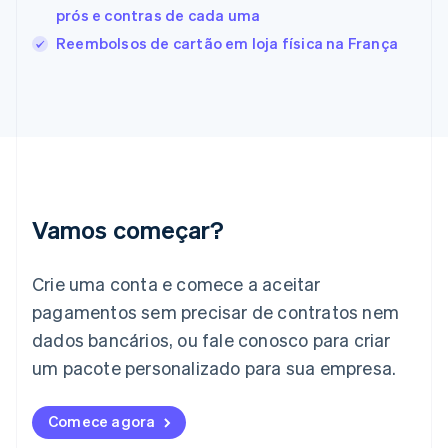
França
prós e contras de cada uma
Français
English
Reembolsos de cartão em loja física na França
Gibraltar
English
Grécia
English
Hungria
English
Índia
English
Irlanda
Vamos começar?
English
Itália
Crie uma conta e comece a aceitar
Italiano
English
Japão
pagamentos sem precisar de contratos nem
日本語
English
dados bancários, ou fale conosco para criar
Letônia
English
um pacote personalizado para sua empresa.
Liechtenstein
Deutsch
English
Comece agora
Lituânia
English