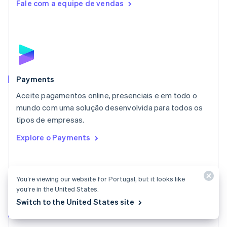
Fale com a equipe de vendas
Luxemburgo
Français
Deutsch
English
Malásia
English
简体中文
Malta
English
México
Español
English
Payments
Noruega
Aceite pagamentos online, presenciais e em todo o
English
mundo com uma solução desenvolvida para todos os
Nova Zelândia
English
tipos de empresas.
Países Baixos
Explore o Payments
Nederlands
English
Polônia
English
Portugal
You’re viewing our website for Portugal, but it looks like
Português
English
you’re in the United States.
RAE de Hong Kong, China
Switch to the United States site
English
简体中文
Documentação do Payments
Reino Unido
English