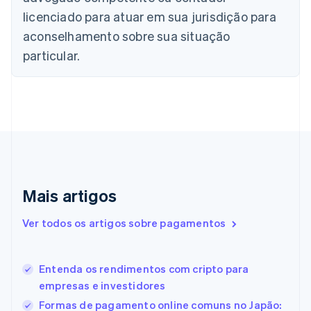
China continental
licenciado para atuar em sua jurisdição para
简体中文
English
aconselhamento sobre sua situação
Chipre
English
particular.
Croácia
English
Italiano
Dinamarca
English
Emirados Árabes Unidos
English
Eslováquia
English
Eslovênia
Mais artigos
English
Italiano
Espanha
Ver todos os artigos sobre pagamentos
Español
English
Estados Unidos
English
Español
简体中文
Estônia
Entenda os rendimentos com cripto para
English
empresas e investidores
Finlândia
Formas de pagamento online comuns no Japão:
English
Svenska