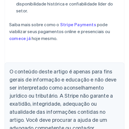
disponibilidade histórica e confiabilidade líder do
setor.
Saiba mais sobre como o
Stripe Payments
pode
viabilizar seus pagamentos online e presenciais ou
comece já
hoje mesmo.
Alemanha
Deutsch
English
Austrália
English
O conteúdo deste artigo é apenas para fins
Áustria
gerais de informação e educação e não deve
Deutsch
English
Bélgica
ser interpretado como aconselhamento
Nederlands
Français
Deutsch
English
jurídico ou tributário. A Stripe não garante a
Brasil
exatidão, integridade, adequação ou
Português
English
Bulgária
atualidade das informações contidas no
English
artigo. Você deve procurar a ajuda de um
Canadá
advogado competente ou contador
English
Français