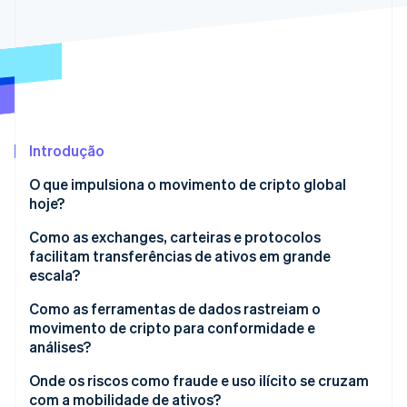
Veja o que está chegando
Radar
Ecossistema
Prevenção de fraudes
Parceiros
Atlas
Stripe App Marketplace
Incorporação de startups
Climate
Remoção de carbono
Introdução
Identity
O que impulsiona o movimento de cripto global
Verificação de identidade
hoje?
Como as exchanges, carteiras e protocolos
facilitam transferências de ativos em grande
escala?
Stripe Sessions 2026
Exchanges globais
Como as ferramentas de dados rastreiam o
Veja como a Stripe está construindo a infraestrutura econ
movimento de cripto para conformidade e
Assista agora
Carteiras e custódia
análises?
Redes blockchain
Onde os riscos como fraude e uso ilícito se cruzam
com a mobilidade de ativos?