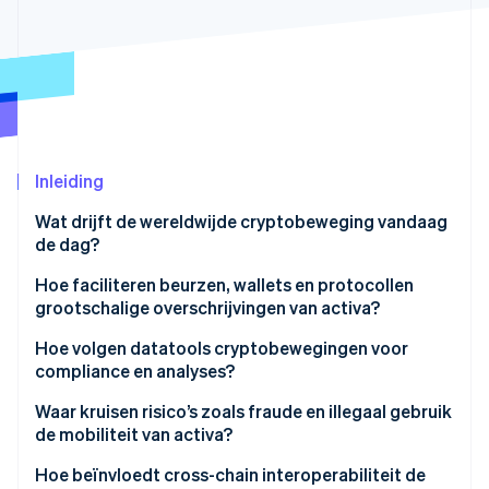
Oprichting van een start-up
Climate
Ecosysteem
CO₂-verwijdering
Partners
Identity
Stripe App Marketplace
Online identiteitsverificatie
Inleiding
Wat drijft de wereldwijde cryptobeweging vandaag
de dag?
Stripe Sessions 2026
Ontdek hoe Stripe de economische infrastructuu
Hoe faciliteren beurzen, wallets en protocollen
Nu bekijken
grootschalige overschrijvingen van activa?
Wereldwijde uitwisselingen
Hoe volgen datatools cryptobewegingen voor
compliance en analyses?
Wallets en bewaring
Waar kruisen risico’s zoals fraude en illegaal gebruik
Blockchain-netwerken
de mobiliteit van activa?
Geïntegreerde betaalinfrastructuur
Illegale financiën
Hoe beïnvloedt cross-chain interoperabiliteit de