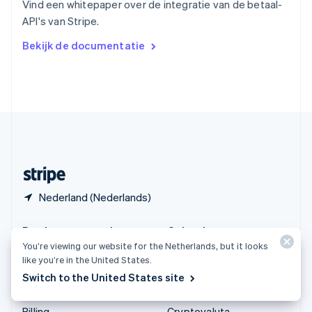
Vind een whitepaper over de integratie van de betaal-
Vasteland van China
API's van Stripe.
简体中文
English
Verenigd Koninkrijk
Bekijk de documentatie
English
Verenigde Arabische Emiraten
English
Verenigde Staten
English
Español
简体中文
Zweden
Svenska
English
Zwitserland
Deutsch
Français
Italiano
English
Nederland (Nederlands)
Producten en tarieven
Oplossingen
You’re viewing our website for the Netherlands, but it looks
Tarieven
Grote ondernemingen
like you’re in the United States.
Atlas
Start-ups
Switch to the United States site
Authorization Boost
Agentic commerce
Billing
Cryptovaluta