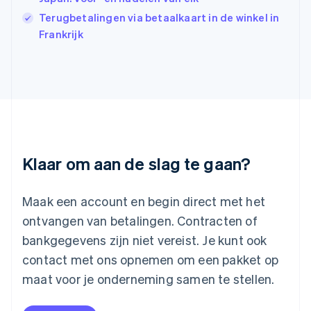
Japan
Terugbetalingen via betaalkaart in de winkel in
日本語
English
Frankrijk
Kroatië
English
Italiano
Letland
English
Liechtenstein
Deutsch
English
Litouwen
English
Luxemburg
Klaar om aan de slag te gaan?
Français
Deutsch
English
Maleisië
English
简体中文
Maak een account en begin direct met het
Malta
ontvangen van betalingen. Contracten of
English
Mexico
bankgegevens zijn niet vereist. Je kunt ook
Español
English
contact met ons opnemen om een pakket op
Nederland
maat voor je onderneming samen te stellen.
Nederlands
English
Nieuw-Zeeland
English