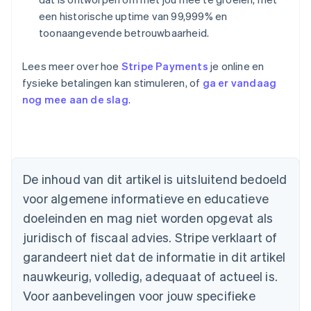
een historische uptime van 99,999% en
toonaangevende betrouwbaarheid.
Lees meer over hoe
Stripe Payments
je online en
fysieke betalingen kan stimuleren, of
ga er vandaag
nog mee aan de slag
.
Australië
English
België
Nederlands
Français
Deutsch
English
De inhoud van dit artikel is uitsluitend bedoeld
Brazilië
voor algemene informatieve en educatieve
Português
English
Bulgarije
doeleinden en mag niet worden opgevat als
English
juridisch of fiscaal advies. Stripe verklaart of
Canada
English
Français
garandeert niet dat de informatie in dit artikel
Cyprus
nauwkeurig, volledig, adequaat of actueel is.
English
Denemarken
Voor aanbevelingen voor jouw specifieke
English