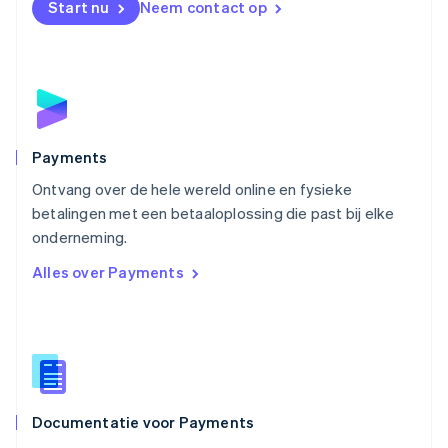
Start nu
Neem contact op
Noorwegen
English
Oostenrijk
Deutsch
English
Polen
English
Portugal
Português
English
Payments
Roemenië
Ontvang over de hele wereld online en fysieke
English
betalingen met een betaaloplossing die past bij elke
Singapore
English
简体中文
onderneming.
Slovenië
Alles over Payments
English
Italiano
Slowakije
English
Spanje
Español
English
Thailand
ไทย
English
Documentatie voor Payments
Tsjechië
English