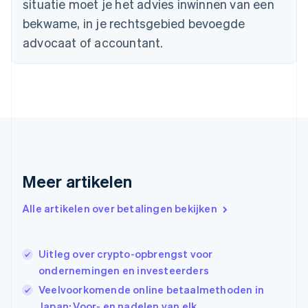
situatie moet je het advies inwinnen van een
Duitsland
bekwame, in je rechtsgebied bevoegde
Deutsch
English
Estland
advocaat of accountant.
English
Finland
English
Svenska
Frankrijk
Français
English
Gibraltar
English
Griekenland
English
Meer artikelen
Hongarije
English
Hongkong SAR, China
Alle artikelen over betalingen bekijken
English
简体中文
Ierland
English
Uitleg over crypto-opbrengst voor
India
ondernemingen en investeerders
English
Veelvoorkomende online betaalmethoden in
Italië
Italiano
English
Japan: Voor- en nadelen van elk