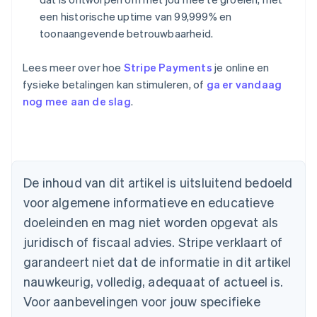
een historische uptime van 99,999% en
toonaangevende betrouwbaarheid.
Lees meer over hoe
Stripe Payments
je online en
fysieke betalingen kan stimuleren, of
ga er vandaag
nog mee aan de slag
.
Australië
English
België
Nederlands
Français
Deutsch
English
De inhoud van dit artikel is uitsluitend bedoeld
Brazilië
voor algemene informatieve en educatieve
Português
English
Bulgarije
doeleinden en mag niet worden opgevat als
English
juridisch of fiscaal advies. Stripe verklaart of
Canada
English
Français
garandeert niet dat de informatie in dit artikel
Cyprus
nauwkeurig, volledig, adequaat of actueel is.
English
Denemarken
Voor aanbevelingen voor jouw specifieke
English