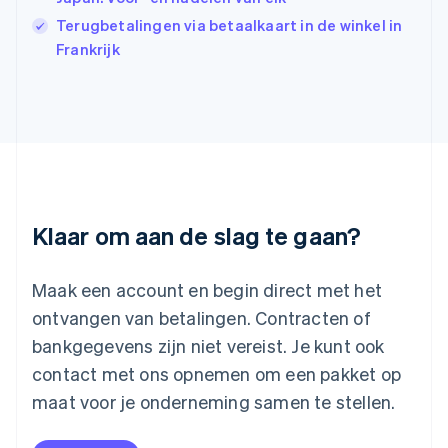
Japan
Terugbetalingen via betaalkaart in de winkel in
日本語
English
Frankrijk
Kroatië
English
Italiano
Letland
English
Liechtenstein
Deutsch
English
Litouwen
English
Luxemburg
Klaar om aan de slag te gaan?
Français
Deutsch
English
Maleisië
English
简体中文
Maak een account en begin direct met het
Malta
ontvangen van betalingen. Contracten of
English
Mexico
bankgegevens zijn niet vereist. Je kunt ook
Español
English
contact met ons opnemen om een pakket op
Nederland
maat voor je onderneming samen te stellen.
Nederlands
English
Nieuw-Zeeland
English