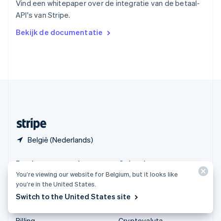
Vind een whitepaper over de integratie van de betaal-
Vasteland van China
API's van Stripe.
简体中文
English
Verenigd Koninkrijk
Bekijk de documentatie
English
Verenigde Arabische Emiraten
English
Verenigde Staten
English
Español
简体中文
Zweden
Svenska
English
Zwitserland
Deutsch
Français
Italiano
English
België (Nederlands)
Producten en tarieven
Oplossingen
You’re viewing our website for Belgium, but it looks like
Tarieven
Grote ondernemingen
you’re in the United States.
Atlas
Start-ups
Switch to the United States site
Authorization Boost
Agentic commerce
Billing
Cryptovaluta