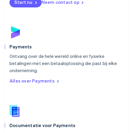
Start nu
Neem contact op
Noorwegen
English
Oostenrijk
Deutsch
English
Polen
English
Portugal
Português
English
Payments
Roemenië
Ontvang over de hele wereld online en fysieke
English
betalingen met een betaaloplossing die past bij elke
Singapore
English
简体中文
onderneming.
Slovenië
Alles over Payments
English
Italiano
Slowakije
English
Spanje
Español
English
Thailand
ไทย
English
Documentatie voor Payments
Tsjechië
English