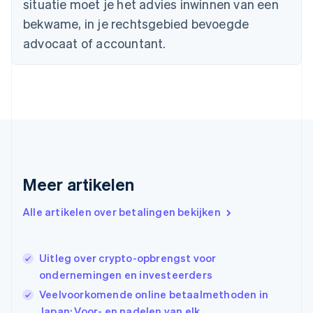
situatie moet je het advies inwinnen van een
Duitsland
bekwame, in je rechtsgebied bevoegde
Deutsch
English
Estland
advocaat of accountant.
English
Finland
English
Svenska
Frankrijk
Français
English
Gibraltar
English
Griekenland
English
Meer artikelen
Hongarije
English
Hongkong SAR, China
Alle artikelen over betalingen bekijken
English
简体中文
Ierland
English
Uitleg over crypto-opbrengst voor
India
ondernemingen en investeerders
English
Veelvoorkomende online betaalmethoden in
Italië
Italiano
English
Japan: Voor- en nadelen van elk