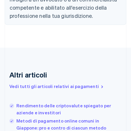
Cipro
competente e abilitato all'esercizio della
English
Croazia
professione nella tua giurisdizione.
English
Italiano
Danimarca
English
Emirati Arabi Uniti
English
Estonia
English
Finlandia
English
Svenska
Altri articoli
Francia
Français
English
Vedi tutti gli articoli relativi ai pagamenti
Germania
Deutsch
English
Giappone
日本語
English
Rendimento delle criptovalute spiegato per
Gibilterra
aziende e investitori
English
Metodi di pagamento online comuni in
Grecia
Giappone: pro e contro di ciascun metodo
English