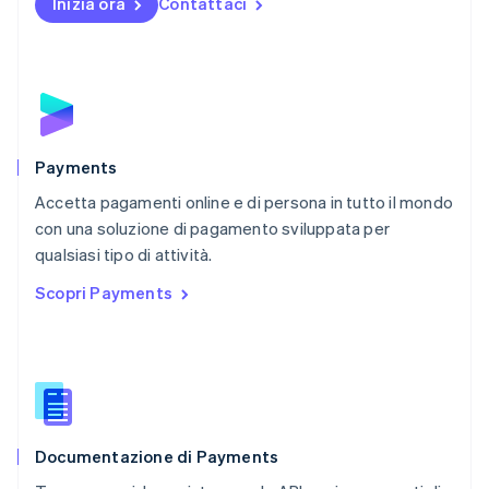
Inizia ora
Contattaci
Nuova Zelanda
English
Paesi Bassi
Nederlands
English
Polonia
English
Portogallo
Português
English
Payments
RAS di Hong Kong, Cina
Accetta pagamenti online e di persona in tutto il mondo
English
简体中文
con una soluzione di pagamento sviluppata per
Regno Unito
English
qualsiasi tipo di attività.
Repubblica Ceca
Scopri Payments
English
Romania
English
Singapore
English
简体中文
Slovacchia
English
Documentazione di Payments
Slovenia
English
Italiano