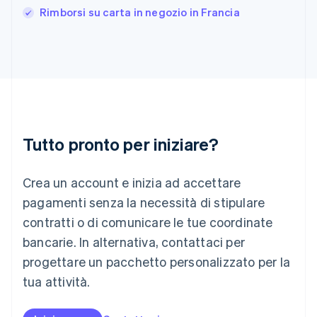
India
Rimborsi su carta in negozio in Francia
English
Irlanda
English
Italia
Italiano
English
Lettonia
English
Liechtenstein
Deutsch
English
Tutto pronto per iniziare?
Lituania
English
Crea un account e inizia ad accettare
Lussemburgo
Français
Deutsch
English
pagamenti senza la necessità di stipulare
Malaysia
contratti o di comunicare le tue coordinate
English
简体中文
Malta
bancarie. In alternativa, contattaci per
English
progettare un pacchetto personalizzato per la
Messico
tua attività.
Español
English
Norvegia
English