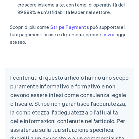
crescere insieme a te, con tempi di operatività del
99,999% e un'affidabilità leader nel settore.
Scopri di più come
Stripe Payments
può supportare i
tuoi pagamenti online e di persona, oppure
inizia
oggi
stesso.
Australia
English
Austria
Deutsch
English
I contenuti di questo articolo hanno uno scopo
Belgio
puramente informativo e formativo e non
Nederlands
Français
Deutsch
English
Brasile
devono essere intesi come consulenza legale
Português
English
o fiscale. Stripe non garantisce l'accuratezza,
Bulgaria
la completezza, l'adeguatezza o l'attualità
English
Canada
delle informazioni contenute nell'articolo. Per
English
Français
assistenza sulla tua situazione specifica,
Cina continentale
简体中文
English
rivolgiti a un avvocato o a un commercialista