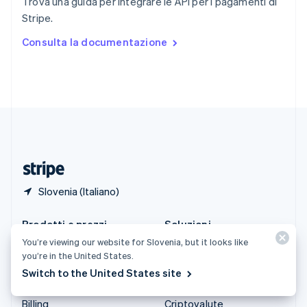
Trova una guida per integrare le API per i pagamenti di
Spagna
Stripe.
Español
English
Stati Uniti
Consulta la documentazione
English
Español
简体中文
Svezia
Svenska
English
Svizzera
Deutsch
Français
Italiano
English
Thailandia
ไทย
English
Ungheria
English
Slovenia (Italiano)
Prodotti e prezzi
Soluzioni
You’re viewing our website for Slovenia, but it looks like
Tariffe
Aziende
you’re in the United States.
Atlas
Start-up
Switch to the United States site
Authorization Boost
Commercio agentico
Billing
Criptovalute