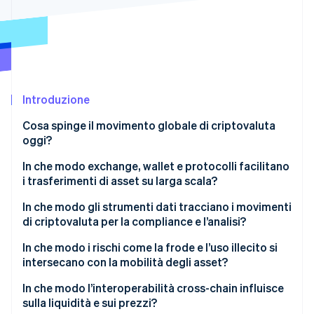
Scopri cosa ti aspetta
Radar
Ecosistema
Prevenzione delle frodi
Partner
Atlas
Stripe App Marketplace
Costituzione di start-up
Introduzione
Climate
Rimozione del carbonio
Cosa spinge il movimento globale di criptovaluta
Identity
oggi?
Verifica online dell'identità
In che modo exchange, wallet e protocolli facilitano
i trasferimenti di asset su larga scala?
Exchange globali
In che modo gli strumenti dati tracciano i movimenti
di criptovaluta per la compliance e l’analisi?
Stripe Sessions 2026
Wallet e custodia
Scopri come Stripe sta costruendo l'infrastruttura economi
In che modo i rischi come la frode e l’uso illecito si
Guarda ora
Reti blockchain
intersecano con la mobilità degli asset?
Infrastruttura di pagamenti integrata
Finanza illecita
In che modo l’interoperabilità cross-chain influisce
sulla liquidità e sui prezzi?
Indagini complesse